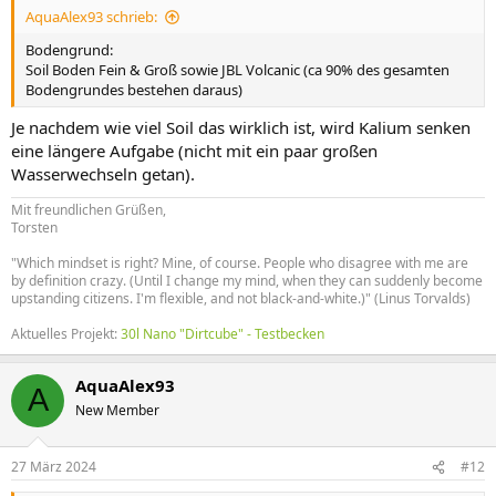
AquaAlex93 schrieb:
Bodengrund:
Soil Boden Fein & Groß sowie JBL Volcanic (ca 90% des gesamten
Bodengrundes bestehen daraus)
Je nachdem wie viel Soil das wirklich ist, wird Kalium senken
eine längere Aufgabe (nicht mit ein paar großen
Wasserwechseln getan).
Mit freundlichen Grüßen,
Torsten
"Which mindset is right? Mine, of course. People who disagree with me are
by definition crazy. (Until I change my mind, when they can suddenly become
upstanding citizens. I'm flexible, and not black-and-white.)" (Linus Torvalds)
Aktuelles Projekt:
30l Nano "Dirtcube" - Testbecken
AquaAlex93
A
New Member
27 März 2024
#12