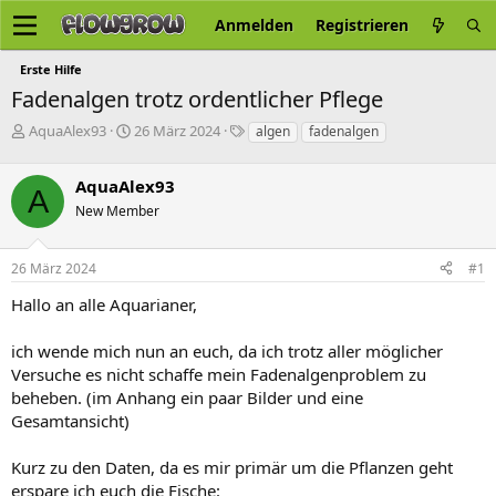
Anmelden
Registrieren
Erste Hilfe
Fadenalgen trotz ordentlicher Pflege
E
E
S
AquaAlex93
26 März 2024
algen
fadenalgen
r
r
c
s
s
h
AquaAlex93
t
t
l
A
e
e
a
New Member
l
l
g
l
l
w
26 März 2024
#1
e
t
o
r
a
r
Hallo an alle Aquarianer,
m
t
e
ich wende mich nun an euch, da ich trotz aller möglicher
Versuche es nicht schaffe mein Fadenalgenproblem zu
beheben. (im Anhang ein paar Bilder und eine
Gesamtansicht)
Kurz zu den Daten, da es mir primär um die Pflanzen geht
erspare ich euch die Fische: