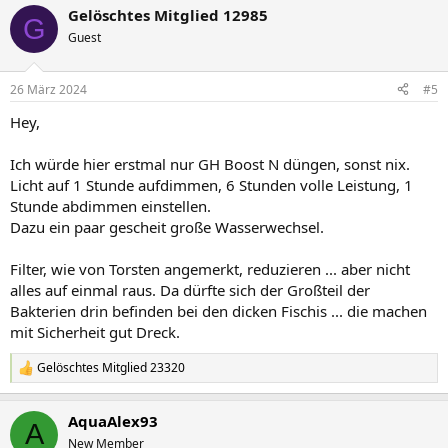
a
Gelöschtes Mitglied 12985
k
G
t
Guest
i
o
n
26 März 2024
#5
e
n
Hey,
:
Ich würde hier erstmal nur GH Boost N düngen, sonst nix.
Licht auf 1 Stunde aufdimmen, 6 Stunden volle Leistung, 1
Stunde abdimmen einstellen.
Dazu ein paar gescheit große Wasserwechsel.
Filter, wie von Torsten angemerkt, reduzieren ... aber nicht
alles auf einmal raus. Da dürfte sich der Großteil der
Bakterien drin befinden bei den dicken Fischis ... die machen
mit Sicherheit gut Dreck.
Gelöschtes Mitglied 23320
R
e
a
AquaAlex93
k
A
t
New Member