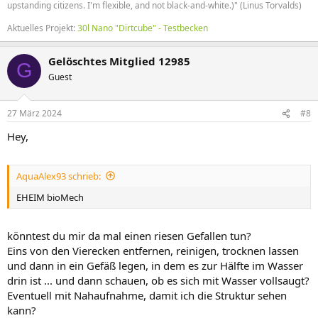
upstanding citizens. I'm flexible, and not black-and-white.)" (Linus Torvalds)
Aktuelles Projekt:
30l Nano "Dirtcube" - Testbecken
Gelöschtes Mitglied 12985
G
Guest
27 März 2024
#8
Hey,
AquaAlex93 schrieb:
EHEIM bioMech
könntest du mir da mal einen riesen Gefallen tun?
Eins von den Vierecken entfernen, reinigen, trocknen lassen
und dann in ein Gefäß legen, in dem es zur Hälfte im Wasser
drin ist ... und dann schauen, ob es sich mit Wasser vollsaugt?
Eventuell mit Nahaufnahme, damit ich die Struktur sehen
kann?