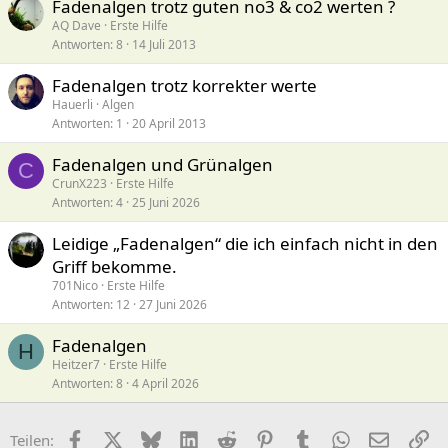
Fadenalgen trotz guten no3 & co2 werten ?
AQ Dave
Erste Hilfe
Antworten
8
14 Juli 2013
Fadenalgen trotz korrekter werte
Hauerli
Algen
Antworten
1
20 April 2013
Fadenalgen und Grünalgen
C
CrunX223
Erste Hilfe
Antworten
4
25 Juni 2026
Leidige „Fadenalgen“ die ich einfach nicht in den
Griff bekomme.
701Nico
Erste Hilfe
Antworten
12
27 Juni 2026
Fadenalgen
H
Heitzer7
Erste Hilfe
Antworten
8
4 April 2026
Facebook
X (Twitter)
Bluesky
LinkedIn
Reddit
Pinterest
Tumblr
WhatsApp
E-Mail
Li
Teilen: