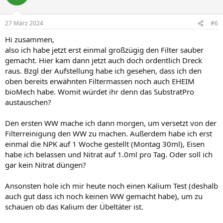
i
o
n
27 März 2024
#6
e
n
Hi zusammen,
:
also ich habe jetzt erst einmal großzügig den Filter sauber
gemacht. Hier kam dann jetzt auch doch ordentlich Dreck
raus. Bzgl der Aufstellung habe ich gesehen, dass ich den
oben bereits erwähnten Filtermassen noch auch EHEIM
bioMech habe. Womit würdet ihr denn das SubstratPro
austauschen?
Den ersten WW mache ich dann morgen, um versetzt von der
Filterreinigung den WW zu machen. Außerdem habe ich erst
einmal die NPK auf 1 Woche gestellt (Montag 30ml), Eisen
habe ich belassen und Nitrat auf 1.0ml pro Tag. Oder soll ich
gar kein Nitrat düngen?
Ansonsten hole ich mir heute noch einen Kalium Test (deshalb
auch gut dass ich noch keinen WW gemacht habe), um zu
schauen ob das Kalium der Übeltäter ist.