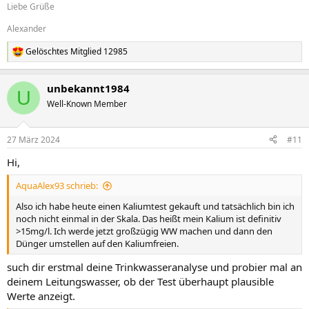
Liebe Grüße
Wenn es Sinterglas ist, kann ich es gleich lassen. Und du bist der
erste den ich lese, der es überhaupt hat.
Alexander
Auf den Bildern sieht es keramisch aus ... aber ich will jetzt nicht 25€
Gelöschtes Mitglied 12985
R
rausballern um damit nichts anfangen zu können.
e
a
unbekannt1984
k
U
t
Well-Known Member
i
o
n
27 März 2024
#11
e
n
Hi,
:
AquaAlex93 schrieb:
Also ich habe heute einen Kaliumtest gekauft und tatsächlich bin ich
noch nicht einmal in der Skala. Das heißt mein Kalium ist definitiv
>15mg/l. Ich werde jetzt großzügig WW machen und dann den
Dünger umstellen auf den Kaliumfreien.
such dir erstmal deine Trinkwasseranalyse und probier mal an
deinem Leitungswasser, ob der Test überhaupt plausible
Werte anzeigt.