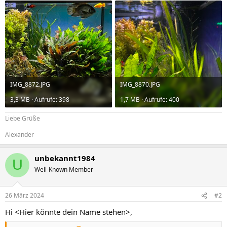
IMG_8872.JPG
IMG_8870.JPG
3,3 MB · Aufrufe: 398
1,7 MB · Aufrufe: 400
Liebe Grüße
Alexander
unbekannt1984
U
Well-Known Member
26 März 2024
#2
Hi <Hier könnte dein Name stehen>,