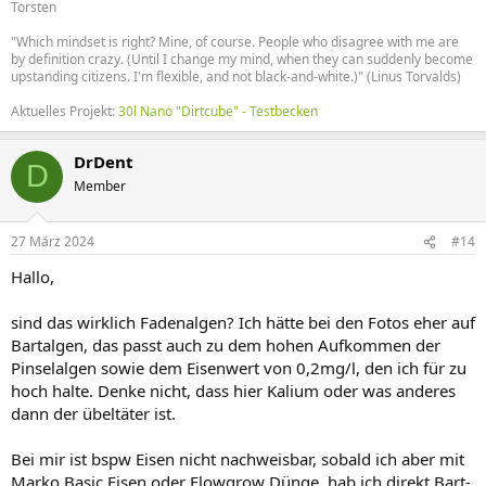
Torsten
"Which mindset is right? Mine, of course. People who disagree with me are
by definition crazy. (Until I change my mind, when they can suddenly become
upstanding citizens. I'm flexible, and not black-and-white.)" (Linus Torvalds)
Aktuelles Projekt:
30l Nano "Dirtcube" - Testbecken
DrDent
D
Member
27 März 2024
#14
Hallo,
sind das wirklich Fadenalgen? Ich hätte bei den Fotos eher auf
Bartalgen, das passt auch zu dem hohen Aufkommen der
Pinselalgen sowie dem Eisenwert von 0,2mg/l, den ich für zu
hoch halte. Denke nicht, dass hier Kalium oder was anderes
dann der übeltäter ist.
Bei mir ist bspw Eisen nicht nachweisbar, sobald ich aber mit
Marko Basic Eisen oder Flowgrow Dünge, hab ich direkt Bart-