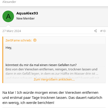
Alexander
AquaAlex93
A
New Member
27 März 2024
#10
Zer0Fame schrieb:
Hey,
könntest du mir da mal einen riesen Gefallen tun?
Eins von den Vierecken entfernen, reinigen, trocknen lassen und
dann in ein Gefäß legen, in dem es zur Hälfte im Wasser drin ist ...
und dann schauen, ob es sich mit Wasser vollsaugt? Eventuell mit
Zum Vergrößern anklicken....
Nahaufnahme, damit ich die Struktur sehen kann?
Ich hatte das im Auge für's neue Becken (einfach, weil ich gerne mal
Na klar ! Ich würde morgen eines der Vierecken entfernen
alles ausprobiere um zu wissen, wie es sich verhält) ... kann aber
und erstmal paar Tage trocknen lassen. Das dauert natürlich
nirgends finden, ob das aus Sinterglas oder einfach Keramik
ein wenig, ich werde berichten!
besteht.