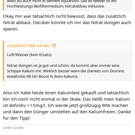
willst du auch nicht in deinem Aquarium. Das ist wieder so ein
Hochleistungs-Biofiltermedium, Nitratabbau inklusive.
Okay mir war tatsächlich nicht bewusst, dass das zusätzlich
Nitrat abbaut. Darüber könnte ich mir das Nitrat düngen auch
sparen.
unbekannt1984 schrieb:
Luft/Wasser (kein Ersatz).
Nitrat düngen ist ja gut und schön, da kommt aber immer eine
Schippe Kalium mit. Wirklich besser wäre der (bereits von Dominic
erwähnte) AR GH Boost N (kein Kalium).
Also ich habe heute einen Kaliumtest gekauft und tatsächlich
bin ich noch nicht einmal in der Skala. Das heißt mein Kalium
ist definitiv >15mg/l. Ich werde jetzt großzügig WW machen
und dann den Dünger umstellen auf den Kaliumfreien. Danke
für den TIpp!
Liebe Grüße