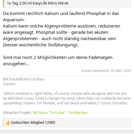
1x Tag 2.50 ml EasyLife Nitro Nitrat
Da kommt reichlich Kalium und laufend Phosphat in das
Aquarium.
Kalium kann solche Algenprobleme auslösen, reduzieren
wäre angesagt. Phosphat sollte - gerade bei akuten
Algenproblemen - auch nicht ständig nachweisbar sein
(besser wöchentliche Stoßdüngung).
Sind mal noch 2 Möglichkeiten um deine Fadenalgen
anzugehen...
Zuletzt bearbeitet:
26 März 2024
Mit freundlichen Grüßen,
Torsten
"Which mindset is right? Mine, of course. People who disagree with me are
by definition crazy. (Until I change my mind, when they can suddenly become
upstanding citizens. I'm flexible, and not black-and-white.)" (Linus Torvalds)
Aktuelles Projekt:
30l Nano "Dirtcube" - Testbecken
Gelöschtes Mitglied 12985
R
e