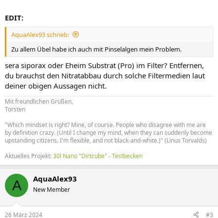
EDIT:
AquaAlex93 schrieb:
Zu allem Übel habe ich auch mit Pinselalgen mein Problem.
sera siporax oder Eheim Substrat (Pro) im Filter? Entfernen,
du brauchst den Nitratabbau durch solche Filtermedien laut
deiner obigen Aussagen nicht.
Mit freundlichen Grüßen,
Torsten
"Which mindset is right? Mine, of course. People who disagree with me are
by definition crazy. (Until I change my mind, when they can suddenly become
upstanding citizens. I'm flexible, and not black-and-white.)" (Linus Torvalds)
Aktuelles Projekt:
30l Nano "Dirtcube" - Testbecken
AquaAlex93
A
New Member
26 März 2024
#3