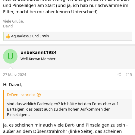
und Pinselalgen am Start (und ja, ich hab nur Schwämme im
Filter, macht bei mir aber keinen Unterschied).
Viele Grüße,
David
AquaAlex93
und
Erwin
R
e
a
unbekannt1984
k
U
t
Well-Known Member
i
o
n
27 März 2024
#15
e
n
Hi David,
:
DrDent schrieb:
sind das wirklich Fadenalgen? Ich hätte bei den Fotos eher auf
Bartalgen, das passt auch zu dem hohen Aufkommen der
Pinselalgen...
ja, es scheinen mir auch viele Bart- und Pinselalgen zu sein -
außer an dem Düsenstrahlrohr (linke Seite), das scheinen