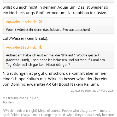
willst du auch nicht in deinem Aquarium. Das ist wieder so
ein Hochleistungs-Biofiltermedium, Nitratabbau inklusive.
AquaAlex93 schrieb:
Womit würdet ihr denn das SubstratPro austauschen?
Luft/Wasser (kein Ersatz).
AquaAlex93 schrieb:
Außerdem habe ich erst einmal die NPK auf 1 Woche gestellt
(Montag 30ml), Eisen habe ich belassen und Nitrat auf 1.0ml pro
Tag. Oder soll ich gar kein Nitrat düngen?
Nitrat düngen ist ja gut und schön, da kommt aber immer
eine Schippe Kalium mit. Wirklich besser wäre der (bereits
von Dominic erwähnte) AR GH Boost N (kein Kalium).
Zuletzt bearbeitet:
27 März 2024
Mit freundlichen Grüßen,
Torsten
"Which mindset is right? Mine, of course. People who disagree with me are
by definition crazy. (Until I change my mind, when they can suddenly become