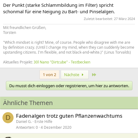
Der Punkt (starke Schlammbildung im Filter) spricht
schonmal für eine Neigung zu Bart- und Pinselalgen.
Zuletzt bearbeitet:
27 März 2024
Mit freundlichen Grüßen,
Torsten
"Which mindset is right? Mine, of course. People who disagree with me are
by definition crazy. (Until I change my mind, when they can suddenly become
upstanding citizens. I'm flexible, and not black-and-white.)" (Linus Torvalds)
Aktuelles Projekt:
30l Nano "Dirtcube" - Testbecken
Letzte
1 von 2
Nächste
Du musst dich einloggen oder registrieren, um hier zu antworten.
Ähnliche Themen
Fadenalgen trotz guten Pflanzenwachtums
D
Daniel G.
Erste Hilfe
Antworten
0
4 Dezember 2020