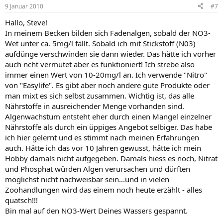
9 Januar 2010
#7
Hallo, Steve!
In meinem Becken bilden sich Fadenalgen, sobald der NO3-
Wet unter ca. 5mg/l fällt. Sobald ich mit Stickstoff (N03)
aufdünge verschwinden sie dann wieder. Das hätte ich vorher
auch ncht vermutet aber es funktioniert! Ich strebe also
immer einen Wert von 10-20mg/l an. Ich verwende "Nitro"
von "Easylife". Es gibt aber noch andere gute Produkte oder
man mixt es sich selbst zusammen. Wichtig ist, das alle
Nährstoffe in ausreichender Menge vorhanden sind.
Algenwachstum entsteht eher durch einen Mangel einzelner
Nährstoffe als durch ein üppiges Angebot selbiger. Das habe
ich hier gelernt und es stimmt nach meinen Erfahrungen
auch. Hätte ich das vor 10 Jahren gewusst, hätte ich mein
Hobby damals nicht aufgegeben. Damals hiess es noch, Nitrat
und Phosphat würden Algen verursachen und dürften
möglichst nicht nachweisbar sein...und in vielen
Zoohandlungen wird das einem noch heute erzählt - alles
quatsch!!!
Bin mal auf den NO3-Wert Deines Wassers gespannt.