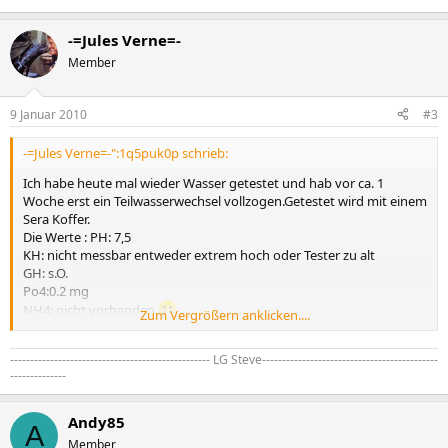
-=Jules Verne=-
Member
9 Januar 2010
#3
-=Jules Verne=-":1q5puk0p schrieb:
Ich habe heute mal wieder Wasser getestet und hab vor ca. 1
Woche erst ein Teilwasserwechsel vollzogen.Getestet wird mit einem
Sera Koffer.
Die Werte : PH: 7,5
KH: nicht messbar entweder extrem hoch oder Tester zu alt
GH: s.O.
Po4:0.2 mg
NH4: nicht vorhanden
Zum Vergrößern anklicken....
Fe: 0,1 mg/l
-------------------------------------------------- LG Steve--------------------------------------------
Gedüngt wird mit Dennerle Tagesdünger und Sera Eisendünger! Im
--------------
Bodengrund habe ich Substrat von JBL und Düngelkugeln von
Dennerle drin.
Die Beleuchtung habe ich schon seit gestern auf 6 h reduziert
Andy85
A
vorher hatte ich 10 h. Gefiltert wird über Eheim Professionell 2 und
Member