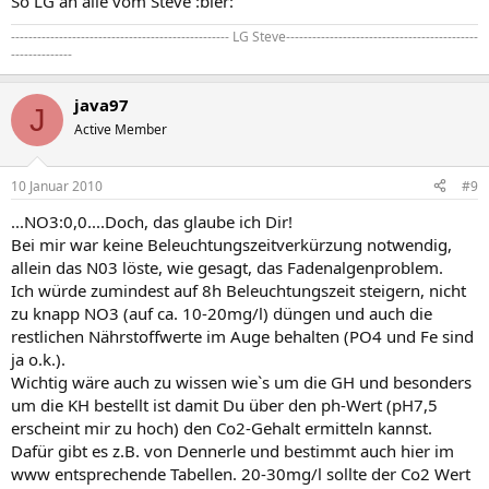
So LG an alle vom Steve :bier:
-------------------------------------------------- LG Steve--------------------------------------------
--------------
java97
J
Active Member
10 Januar 2010
#9
...NO3:0,0....Doch, das glaube ich Dir!
Bei mir war keine Beleuchtungszeitverkürzung notwendig,
allein das N03 löste, wie gesagt, das Fadenalgenproblem.
Ich würde zumindest auf 8h Beleuchtungszeit steigern, nicht
zu knapp NO3 (auf ca. 10-20mg/l) düngen und auch die
restlichen Nährstoffwerte im Auge behalten (PO4 und Fe sind
ja o.k.).
Wichtig wäre auch zu wissen wie`s um die GH und besonders
um die KH bestellt ist damit Du über den ph-Wert (pH7,5
erscheint mir zu hoch) den Co2-Gehalt ermitteln kannst.
Dafür gibt es z.B. von Dennerle und bestimmt auch hier im
www entsprechende Tabellen. 20-30mg/l sollte der Co2 Wert