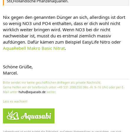
Stil,Holländische Pflanzenaquarien.
Nix gegen den genannten Dünger an sich, allerdings ist dort
so wenig NO3 und PO4 enthalten, dass er dich wohl nicht
wirklich weiter bringen wird. Wenn NO3 bei dir nicht
nachweisbar ist, musst du es erstmal ziemlich massiv
aufdüngen. Dafür kämen zum Beispiel EasyLife Nitro oder
AquaRebell Makro Basic Nitrat
.
Schöne Grüße,
Marcel.
Bitte sendet mir keine geschäftlichen Anfragen als private Nachricht.
Gerne helfen wir dir telefonisch unter +49 531 2086358 (Mo.–Fr. 9–16 Uhr) oder per E-
Mail unter
huhu@aquasabi.de
weiter.
Lass es wachsen!
Lebenskunst ist nicht zuletzt die Fähigkeit, auf etwas Notwendiges zu verzichten, um sich