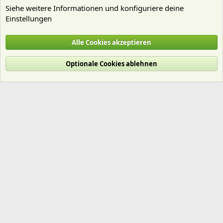
Siehe weitere Informationen und konfiguriere deine
Einstellungen
Algen
Alle Cookies akzeptieren
Cookies
Deutsch (Du)
Optionale Cookies ablehnen
Nutzungsbedingungen
Datenschutz
Hilfe und Impressum
Start
R
S
S