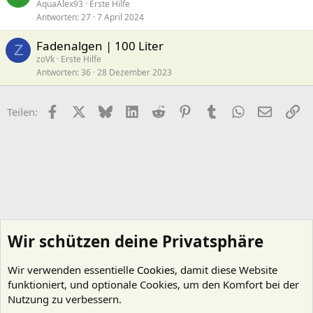
AquaAlex93
Erste Hilfe
Antworten
27
7 April 2024
Fadenalgen | 100 Liter
Z
zoVk
Erste Hilfe
Antworten
36
28 Dezember 2023
Facebook
X (Twitter)
Bluesky
LinkedIn
Reddit
Pinterest
Tumblr
WhatsApp
E-Mail
Li
Teilen:
Wir schützen deine Privatsphäre
Wir verwenden essentielle
Cookies
, damit diese Website
funktioniert, und optionale Cookies, um den Komfort bei der
Nutzung zu verbessern.