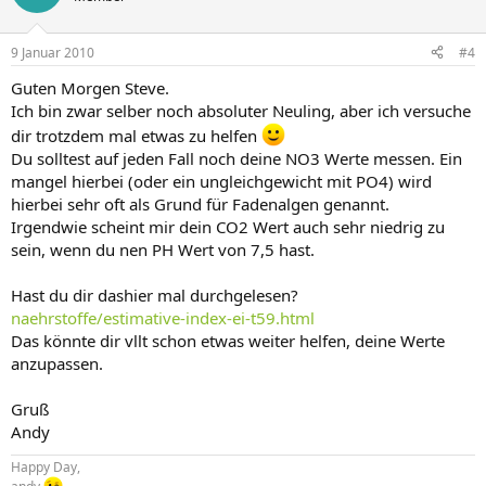
Co2 wird mit 5kg Druckgas zugeführt ca. 1 Blase pro Sekunde. Was
könnte ich denn noch machen um die verdammten Fadenalgen los
zu werden?? Die Pflanzen wachsen sehr gut Riccia und Echinidorus
9 Januar 2010
#4
wachsen super ebenso Nadelsimse. Bin für jeden Tip dankbar. Gruss
Steve :bier:
Guten Morgen Steve.
Ich bin zwar selber noch absoluter Neuling, aber ich versuche
dir trotzdem mal etwas zu helfen
Du solltest auf jeden Fall noch deine NO3 Werte messen. Ein
mangel hierbei (oder ein ungleichgewicht mit PO4) wird
hierbei sehr oft als Grund für Fadenalgen genannt.
Irgendwie scheint mir dein CO2 Wert auch sehr niedrig zu
sein, wenn du nen PH Wert von 7,5 hast.
Hast du dir dashier mal durchgelesen?
naehrstoffe/estimative-index-ei-t59.html
Das könnte dir vllt schon etwas weiter helfen, deine Werte
anzupassen.
Gruß
Andy
Happy Day,
andy