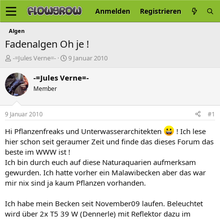
Anmelden
Registrieren
Algen
Fadenalgen Oh je !
E
E
-=Jules Verne=-
9 Januar 2010
r
r
s
s
-=Jules Verne=-
t
t
Member
e
e
l
l
l
l
9 Januar 2010
#1
e
t
r
a
Hi Pflanzenfreaks und Unterwasserarchitekten
! Ich lese
m
hier schon seit geraumer Zeit und finde das dieses Forum das
beste im WWW ist !
Ich bin durch euch auf diese Naturaquarien aufmerksam
gewurden. Ich hatte vorher ein Malawibecken aber das war
mir nix sind ja kaum Pflanzen vorhanden.
Ich habe mein Becken seit November09 laufen. Beleuchtet
wird über 2x T5 39 W (Dennerle) mit Reflektor dazu im