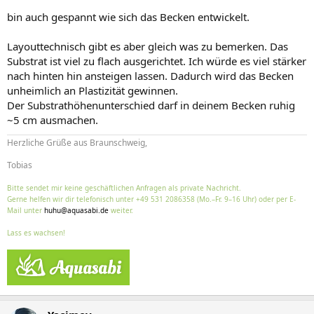
bin auch gespannt wie sich das Becken entwickelt.
Layouttechnisch gibt es aber gleich was zu bemerken. Das
Substrat ist viel zu flach ausgerichtet. Ich würde es viel stärker
nach hinten hin ansteigen lassen. Dadurch wird das Becken
unheimlich an Plastizität gewinnen.
Der Substrathöhenunterschied darf in deinem Becken ruhig
~5 cm ausmachen.
Herzliche Grüße aus Braunschweig,
Tobias
Bitte sendet mir keine geschäftlichen Anfragen als private Nachricht.
Gerne helfen wir dir telefonisch unter +49 531 2086358 (Mo.–Fr. 9–16 Uhr) oder per E-
Mail unter
huhu@aquasabi.de
weiter.
Lass es wachsen!