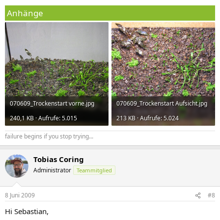
Anhänge
070609_Trockenstart vorne.jpg
070609_Trockenstart Aufsicht.jpg
240,1 KB · Aufrufe: 5.015
213 KB · Aufrufe: 5.024
failure begins if you stop trying...
Tobias Coring
Administrator
Teammitglied
8 Juni 2009
#8
Hi Sebastian,