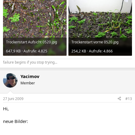
Trockenstart Aufsicht 0520.jpg
Trockenstart vorne 0520.jpg
647,9 KB · Aufrufe: 4.825
254,2 KB · Aufrufe: 4.866
failure begins if you stop trying...
Yacimov
Member
27 Juni 2009
#13
Hi,
neue Bilder: