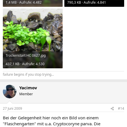
1,4 MB · Aufrufe: 4.482
790,3 KB · Aufrufe: 4.841
Trockenstart HC 0627.jpg
437,1 KB · Aufrufe: 4.530
failure begins if you stop trying...
Yacimov
Member
27 Juni 2009
#14
Bei der Gelegenheit hier noch ein Bild von einem
"Flaschengarten" mit u.a. Cryptocoryne parva. Die