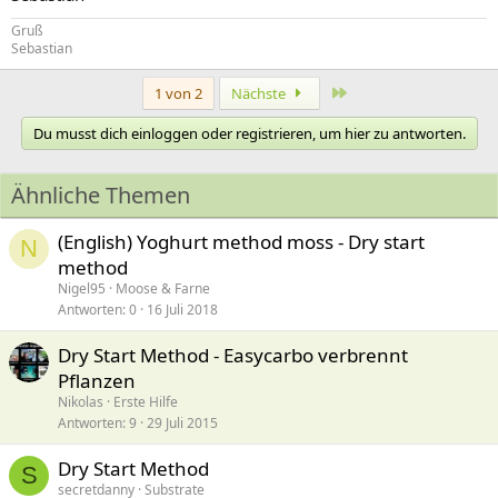
Gruß
Sebastian
Letzte
1 von 2
Nächste
Du musst dich einloggen oder registrieren, um hier zu antworten.
Ähnliche Themen
(English) Yoghurt method moss - Dry start
N
method
Nigel95
Moose & Farne
Antworten
0
16 Juli 2018
Dry Start Method - Easycarbo verbrennt
Pflanzen
Nikolas
Erste Hilfe
Antworten
9
29 Juli 2015
Dry Start Method
S
secretdanny
Substrate