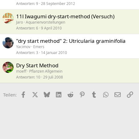
Antworten
9
28 September 2012
11l Iwagumi dry-start-method (Versuch)
Jaro
Aquarienvorstellungen
Antworten
6
9 April 2010
"dry start method" 2: Utricularia graminifolia
Yacimov
Emers
Antworten
3
14 Januar 2010
Dry Start Method
moeff
Pflanzen Allgemein
Antworten
10
29 Juli 2008
Facebook
X (Twitter)
Bluesky
LinkedIn
Reddit
Pinterest
Tumblr
WhatsApp
E-Mail
Li
Teilen: