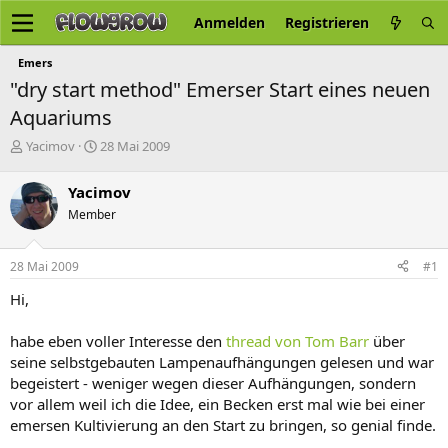
Anmelden
Registrieren
Emers
"dry start method" Emerser Start eines neuen
Aquariums
E
E
Yacimov
28 Mai 2009
r
r
s
s
Yacimov
t
t
Member
e
e
l
l
l
l
28 Mai 2009
#1
e
t
r
a
Hi,
m
habe eben voller Interesse den
thread von Tom Barr
über
seine selbstgebauten Lampenaufhängungen gelesen und war
begeistert - weniger wegen dieser Aufhängungen, sondern
vor allem weil ich die Idee, ein Becken erst mal wie bei einer
emersen Kultivierung an den Start zu bringen, so genial finde.