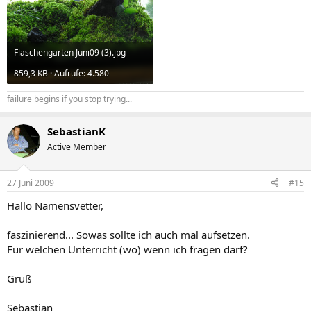
Flaschengarten Juni09 (3).jpg
859,3 KB · Aufrufe: 4.580
failure begins if you stop trying...
SebastianK
Active Member
27 Juni 2009
#15
Hallo Namensvetter,
faszinierend... Sowas sollte ich auch mal aufsetzen.
Für welchen Unterricht (wo) wenn ich fragen darf?
Gruß
Sebastian