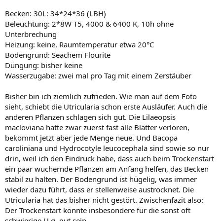
Becken: 30L: 34*24*36 (LBH)
Beleuchtung: 2*8W T5, 4000 & 6400 K, 10h ohne
Unterbrechung
Heizung: keine, Raumtemperatur etwa 20°C
Bodengrund: Seachem Flourite
Düngung: bisher keine
Wasserzugabe: zwei mal pro Tag mit einem Zerstäuber
Bisher bin ich ziemlich zufrieden. Wie man auf dem Foto
sieht, schiebt die Utricularia schon erste Ausläufer. Auch die
anderen Pflanzen schlagen sich gut. Die Lilaeopsis
macloviana hatte zwar zuerst fast alle Blätter verloren,
bekommt jetzt aber jede Menge neue. Und Bacopa
caroliniana und Hydrocotyle leucocephala sind sowie so nur
drin, weil ich den Eindruck habe, dass auch beim Trockenstart
ein paar wuchernde Pflanzen am Anfang helfen, das Becken
stabil zu halten. Der Bodengrund ist hügelig, was immer
wieder dazu führt, dass er stellenweise austrocknet. Die
Utricularia hat das bisher nicht gestört. Zwischenfazit also:
Der Trockenstart könnte insbesondere für die sonst oft
schwierige U.g. gut sein.