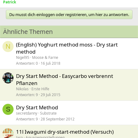
Patrick
Du musst dich einloggen oder registrieren, um hier zu antworten.
Ähnliche Themen
(English) Yoghurt method moss - Dry start
N
method
Nigel95
Moose & Farne
Antworten
0
16 Juli 2018
Dry Start Method - Easycarbo verbrennt
Pflanzen
Nikolas
Erste Hilfe
Antworten
9
29 Juli 2015
Dry Start Method
S
secretdanny
Substrate
Antworten
9
28 September 2012
11l Iwagumi dry-start-method (Versuch)
Jaro
Aquarienvorstellungen