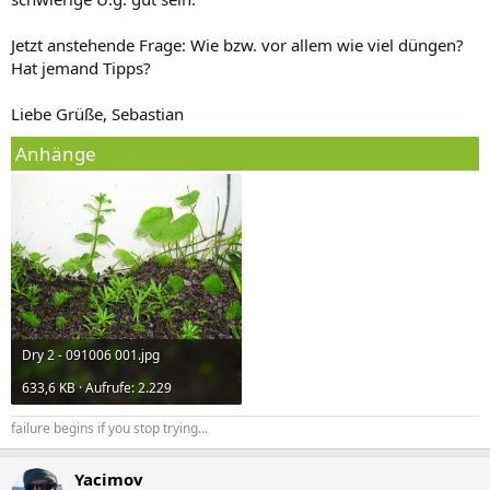
Jetzt anstehende Frage: Wie bzw. vor allem wie viel düngen?
Hat jemand Tipps?
Liebe Grüße, Sebastian
Anhänge
Dry 2 - 091006 001.jpg
633,6 KB · Aufrufe: 2.229
failure begins if you stop trying...
Yacimov