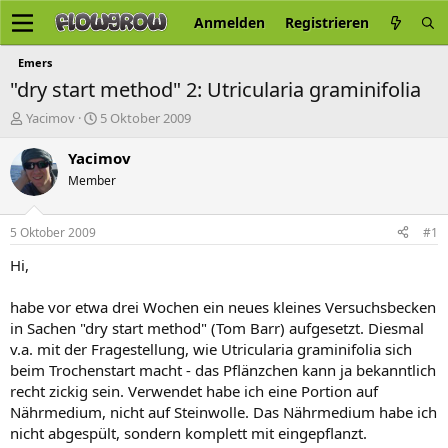
Anmelden
Registrieren
Emers
"dry start method" 2: Utricularia graminifolia
E
E
Yacimov
5 Oktober 2009
r
r
s
s
Yacimov
t
t
Member
e
e
l
l
l
l
5 Oktober 2009
#1
e
t
r
a
Hi,
m
habe vor etwa drei Wochen ein neues kleines Versuchsbecken
in Sachen "dry start method" (Tom Barr) aufgesetzt. Diesmal
v.a. mit der Fragestellung, wie Utricularia graminifolia sich
beim Trochenstart macht - das Pflänzchen kann ja bekanntlich
recht zickig sein. Verwendet habe ich eine Portion auf
Nährmedium, nicht auf Steinwolle. Das Nährmedium habe ich
nicht abgespült, sondern komplett mit eingepflanzt.