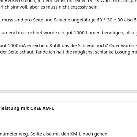
6l Becken stehen, in dem selbst mit einer T8 18 Watt recht anspr
ich sinnvoll, aber es muss nicht exzessiv sein.
muss sind pro Seite und Schiene ungefähr je 60 * 30 * 30 also 54
Lumen/Liter rechnet würde ich gut 1000 Lumen benötigen, also 
 auf 1000mA erreichen. Kühlt das die Schiene noch? Oder wären kl
r Seite schaut, fände ich halt die möglichst schlanke Lösung mi
lleistung mit CREE XM-L
entimeter weg. Sollte also mit den XM-L noch gehen.