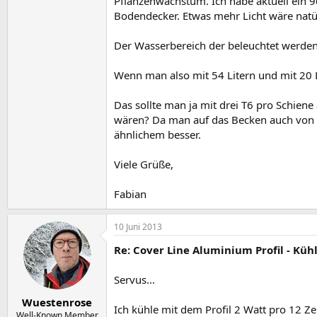
Pflanzenwachstum. Ich habe aktuell ein 9
Bodendecker. Etwas mehr Licht wäre natürl
Der Wasserbereich der beleuchtet werden 
Wenn man also mit 54 Litern und mit 20 
Das sollte man ja mit drei T6 pro Schiene
wären? Da man auf das Becken auch von de
ähnlichem besser.
Viele Grüße,
Fabian
10 Juni 2013
Re: Cover Line Aluminium Profil - Küh
Servus...
Wuestenrose
Ich kühle mit dem Profil 2 Watt pro 12 Z
Well-Known Member