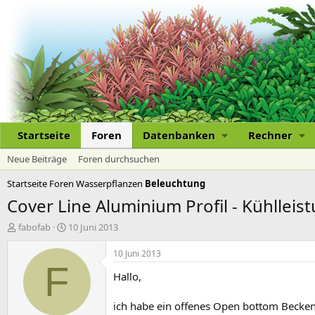
Startseite
Foren
Datenbanken
Rechner
Neue Beiträge
Foren durchsuchen
Startseite
Foren
Wasserpflanzen
Beleuchtung
Cover Line Aluminium Profil - Kühlleis
E
E
fabofab
10 Juni 2013
r
r
s
s
10 Juni 2013
t
t
F
Hallo,
e
e
l
l
l
l
ich habe ein offenes Open bottom Becke