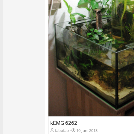
klIMG 6262
fabofab
10 Juni 2013