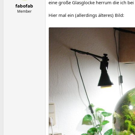
e
t
eine große Glasglocke herrum die ich bei
fabofab
r
a
m
Member
Hier mal ein (allerdings älteres) Bild: