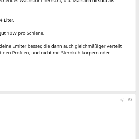
echendes Wachstum herrscht, u.a. Marsilea hirsuta als
 Liter.
gut 10W pro Schiene.
eine Emiter besser, die dann auch gleichmäßiger verteilt
t den Profilen, und nicht mit Sternkühlkörpern oder
#3