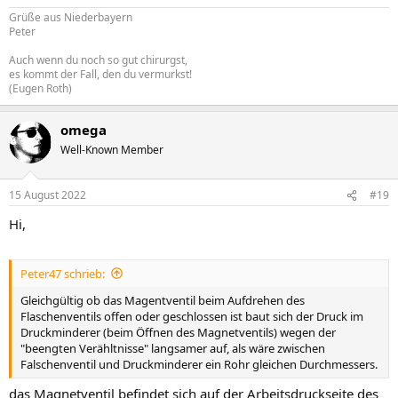
Grüße aus Niederbayern
Peter
Auch wenn du noch so gut chirurgst,
es kommt der Fall, den du vermurkst!
(Eugen Roth)
omega
Well-Known Member
15 August 2022
#19
Hi,
Peter47 schrieb:
Gleichgültig ob das Magentventil beim Aufdrehen des
Flaschenventils offen oder geschlossen ist baut sich der Druck im
Druckminderer (beim Öffnen des Magnetventils) wegen der
"beengten Verähltnisse" langsamer auf, als wäre zwischen
Falschenventil und Druckminderer ein Rohr gleichen Durchmessers.
das Magnetventil befindet sich auf der Arbeitsdruckseite des