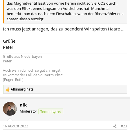
das Magnetventil lässt von vorne herein nicht so viel CO2 durch,
was den Effekt eines langsamen Aufdrehens hat. Manchmal
bemerkt man das nach dem Einschalten, wenn der Blasenzähler erst
später Blasen anzeigt.
Ich muss jetzt anregen, das zu beenden! Wir spalten Haare ...
Grüße
Peter
Grüße aus Niederbayern
Peter
Auch wenn du noch so gut chirurgst,
es kommt der Fall, den du vermurkst!
(Eugen Roth)
Albimarginata
R
e
a
nik
k
t
Moderator
Teammitglied
i
o
n
16 August 2022
#23
e