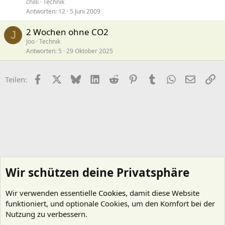
chilli
Technik
Antworten
12
5 Juni 2009
2 Wochen ohne CO2
J
Joo
Technik
Antworten
5
29 Oktober 2025
Facebook
X (Twitter)
Bluesky
LinkedIn
Reddit
Pinterest
Tumblr
WhatsApp
E-Mail
Li
Teilen:
Wir schützen deine Privatsphäre
Wir verwenden essentielle
Cookies
, damit diese Website
funktioniert, und optionale Cookies, um den Komfort bei der
Nutzung zu verbessern.