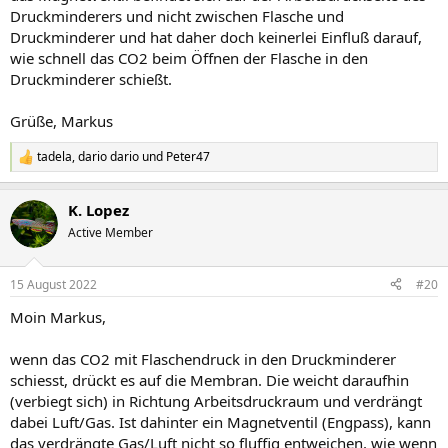
Druckminderers und nicht zwischen Flasche und
Druckminderer und hat daher doch keinerlei Einfluß darauf,
wie schnell das CO2 beim Öffnen der Flasche in den
Druckminderer schießt.
Grüße, Markus
tadela
,
dario dario
und
Peter47
R
e
a
K. Lopez
k
t
Active Member
i
o
n
15 August 2022
#20
e
n
Moin Markus,
:
wenn das CO2 mit Flaschendruck in den Druckminderer
schiesst, drückt es auf die Membran. Die weicht daraufhin
(verbiegt sich) in Richtung Arbeitsdruckraum und verdrängt
dabei Luft/Gas. Ist dahinter ein Magnetventil (Engpass), kann
das verdrängte Gas/Luft nicht so fluffig entweichen, wie wenn