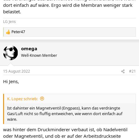
dort einfach auf wäre. Ergo wird die Membran weniger stark
belastet.
LG Jens
Peter47
R
e
a
omega
k
t
Well-Known Member
i
o
n
15 August 2022
#21
e
n
Hi Jens,
:
K. Lopez schrieb:
Ist dahinter ein Magnetventil (Engpass), kann das verdrängte
Gas/Luft nicht so fluffig entweichen, wie wenn dort einfach auf
wäre.
was hinter dem Druckminderer verbaut ist, ob Nadelventil
oder Magnetventil, und ob er auf der Arbeitsdruckseite