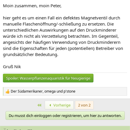
n
Moin zusammen, moin Peter,
:
hier geht es um einen Fall ein defektes Magnetventil durch
manuelle Flaschenöffnung/-schließung zu ersetzen. Die
unterschiedlichen Auswirkungen auf den Druckminderer
würde ich nicht als Verzettelung betrachten. Im Gegenteil,
angesichts der häufigen Verwendung von Druckminderern
sind die Eigenschaften für jeden (potentiellen) Betreiber von
grundsätzlicher Bedeutung.
Gruß Nik
Spoiler:
Wasserpflanzenaquaristik für Neugierige
Der Südamerikaner
,
omega
und
p'stone
R
e
a
Erste
Vorherige
2 von 2
k
t
Du musst dich einloggen oder registrieren, um hier zu antworten.
i
o
n