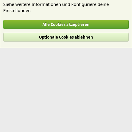
Siehe weitere Informationen und konfiguriere deine
Einstellungen
Technik
Alle Cookies akzeptieren
Cookies
Deutsch (Du)
Optionale Cookies ablehnen
Nutzungsbedingungen
Datenschutz
Hilfe und Impressum
Start
R
S
S