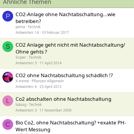
Ähnliche Themen
e
n
:
CO2-Anlage ohne Nachtabschaltung...wie
P
betreiben?
pema
Technik
Antworten
14
10 Februar 2017
CO2 Anlage geht nicht mit Nachtabschaltung/
S
Ohne gehts ?
Sciper
Technik
Antworten
3
11 April 2014
CO2 ohne Nachtabschaltung schädlich !?
X-treme
Pflanzen Allgemein
Antworten
6
23 April 2012
Co2 abschalten ohne Nachtabschaltung
L
lukasg
Technik
Antworten
3
11 November 2009
Bio Co2, ohne Nachtabschaltung? +exakte PH-
C
Wert Messung