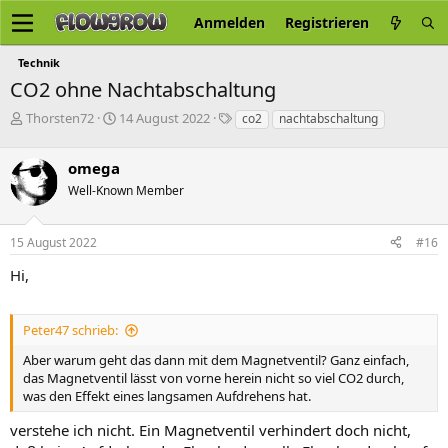
Anmelden
Registrieren
Technik
CO2 ohne Nachtabschaltung
E
E
S
Thorsten72
14 August 2022
co2
nachtabschaltung
r
r
c
s
s
h
omega
t
t
l
e
e
a
Well-Known Member
l
l
g
l
l
w
15 August 2022
#16
e
t
o
r
a
r
Hi,
m
t
e
Peter47 schrieb:
Aber warum geht das dann mit dem Magnetventil? Ganz einfach,
das Magnetventil lässt von vorne herein nicht so viel CO2 durch,
was den Effekt eines langsamen Aufdrehens hat.
verstehe ich nicht. Ein Magnetventil verhindert doch nicht,