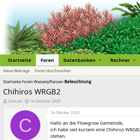
Startseite
Foren
Datenbanken
Rechner
Neue Beiträge
Foren durchsuchen
Startseite
Foren
Wasserpflanzen
Beleuchtung
Chihiros WRGB2
E
E
Conrad
14 Oktober 2020
r
r
s
s
14 Oktober 2020
t
t
C
Hallo an die Flowgrow Gemeinde,
e
e
l
l
ich habe seit kurzem eine Chihiros WRGB
l
l
stehen.