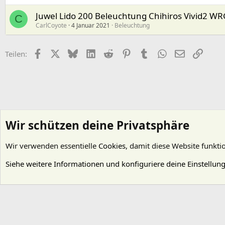
Juwel Lido 200 Beleuchtung Chihiros Vivid2 WR
C
CarlCoyote
4 Januar 2021
Beleuchtung
Facebook
X (Twitter)
Bluesky
LinkedIn
Reddit
Pinterest
Tumblr
WhatsApp
E-Mail
Link
Teilen:
Wir schützen deine Privatsphäre
Wir verwenden essentielle
Cookies
, damit diese Website funkti
Startseite
Foren
Wasserpflanzen
Beleuchtung
Siehe weitere Informationen und konfiguriere deine Einstellun
Cookies
Deutsch (Du)