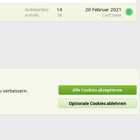
Antworten
14
20 Februar 2021
C
Aufrufe
6K
CarlCoyote
Alle Cookies akzeptieren
u verbessern.
Optionale Cookies ablehnen
utzungsbedingungen
Datenschutz
Hilfe und Impressum
Start
R
S
S