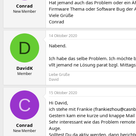
e
t
Hat jemand auch das Problem oder ein Ähn
Conrad
r
a
Firmware Thema oder Software Bug der A
m
New Member
Viele Grüße
Conrad
14 Oktober 2020
D
Nabend.
Ich habe das selbe Problem. Ich möchte b
vllt jemand ne Lösung parat bzgl. Mittag
DavidK
Member
Liebe Grüße
David
15 Oktober 2020
C
Hi David,
ich stehe mit Frankie (
frankiezhou@casn
Gestern kam eine kurze und knappe Mail n
Sehr interessant wie das Problem remote 
Conrad
Auge.
New Member
Solltest Du da aktiv werden, dann bericht