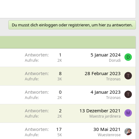
Du musst dich einloggen oder registrieren, um hier zu antworten.
Antworten
1
5 Januar 2024
D
Aufrufe
2K
Dorudi
Antworten
8
28 Februar 2023
T
Aufrufe
3K
Trizonas
Antworten
0
4 Januar 2023
T
Aufrufe
2K
Trizonas
Antworten
2
13 Dezember 2021
M
Aufrufe
2K
Maestra jardinera
Antworten
17
30 Mai 2021
Aufrufe
5K
Wuestenrose