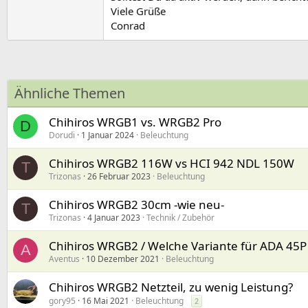
Viele Grüße
Conrad
Ähnliche Themen
Chihiros WRGB1 vs. WRGB2 Pro
D
Dorudi
1 Januar 2024
Beleuchtung
Chihiros WRGB2 116W vs HCI 942 NDL 150W
T
Trizonas
26 Februar 2023
Beleuchtung
Chihiros WRGB2 30cm -wie neu-
T
Trizonas
4 Januar 2023
Technik / Zubehör
Chihiros WRGB2 / Welche Variante für ADA 45P
A
Aventus
10 Dezember 2021
Beleuchtung
Chihiros WRGB2 Netzteil, zu wenig Leistung?
gory95
16 Mai 2021
Beleuchtung
2