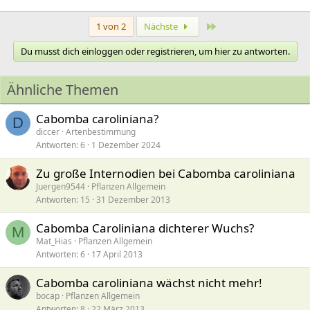
Letzte
1 von 2
Nächste
Du musst dich einloggen oder registrieren, um hier zu antworten.
Ähnliche Themen
Cabomba caroliniana?
D
diccer
Artenbestimmung
Antworten
6
1 Dezember 2024
Zu große Internodien bei Cabomba caroliniana
Juergen9544
Pflanzen Allgemein
Antworten
15
31 Dezember 2013
Cabomba Caroliniana dichterer Wuchs?
M
Mat_Hias
Pflanzen Allgemein
Antworten
6
17 April 2013
Cabomba caroliniana wächst nicht mehr!
bocap
Pflanzen Allgemein
Antworten
8
22 März 2013