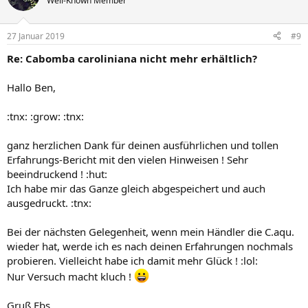
Well-Known Member
i
o
n
27 Januar 2019
#9
e
n
Re: Cabomba caroliniana nicht mehr erhältlich?
:
Hallo Ben,
:tnx: :grow: :tnx:
ganz herzlichen Dank für deinen ausführlichen und tollen
Erfahrungs-Bericht mit den vielen Hinweisen ! Sehr
beeindruckend ! :hut:
Ich habe mir das Ganze gleich abgespeichert und auch
ausgedruckt. :tnx:
Bei der nächsten Gelegenheit, wenn mein Händler die C.aqu.
wieder hat, werde ich es nach deinen Erfahrungen nochmals
probieren. Vielleicht habe ich damit mehr Glück ! :lol:
Nur Versuch macht kluch !
Gruß Ebs