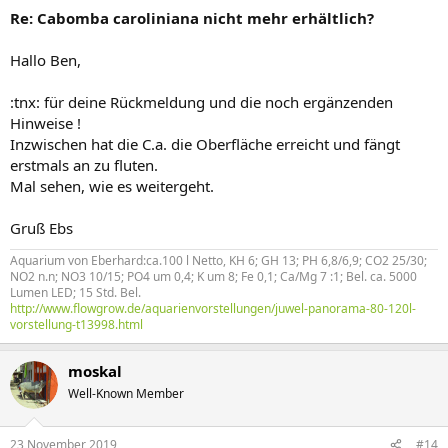
Re: Cabomba caroliniana nicht mehr erhältlich?
Hallo Ben,
:tnx: für deine Rückmeldung und die noch ergänzenden
Hinweise !
Inzwischen hat die C.a. die Oberfläche erreicht und fängt
erstmals an zu fluten.
Mal sehen, wie es weitergeht.
Gruß Ebs
Aquarium von Eberhard:ca.100 l Netto, KH 6; GH 13; PH 6,8/6,9; CO2 25/30;
NO2 n.n; NO3 10/15; PO4 um 0,4; K um 8; Fe 0,1; Ca/Mg 7 :1; Bel. ca. 5000
Lumen LED; 15 Std. Bel.
http://www.flowgrow.de/aquarienvorstellungen/juwel-panorama-80-120l-
vorstellung-t13998.html
moskal
Well-Known Member
23 November 2019
#14