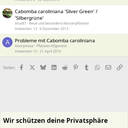
Cabomba caroliniana 'Silver Green' /
'Silbergrüne'
linus87
Neue und besondere Wasserpflanzen
Antworten
13
6 Dezember 2013
Probleme mit Cabomba caroliniana
A
Anonymous
Pflanzen Allgemein
Antworten
15
21 April 2010
Facebook
X (Twitter)
Bluesky
LinkedIn
Reddit
Pinterest
Tumblr
WhatsApp
E-Mail
Li
Teilen:
Wir schützen deine Privatsphäre