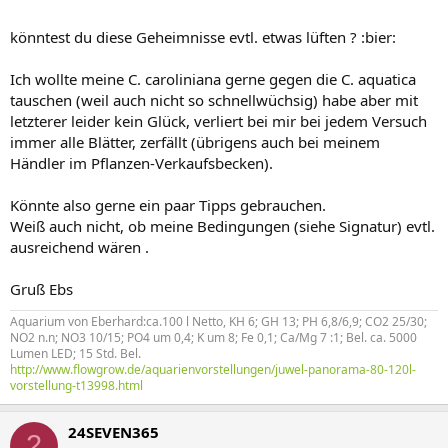
könntest du diese Geheimnisse evtl. etwas lüften ? :bier:
Ich wollte meine C. caroliniana gerne gegen die C. aquatica
tauschen (weil auch nicht so schnellwüchsig) habe aber mit
letzterer leider kein Glück, verliert bei mir bei jedem Versuch
immer alle Blätter, zerfällt (übrigens auch bei meinem
Händler im Pflanzen-Verkaufsbecken).
Könnte also gerne ein paar Tipps gebrauchen.
Weiß auch nicht, ob meine Bedingungen (siehe Signatur) evtl.
ausreichend wären .
Gruß Ebs
Aquarium von Eberhard:ca.100 l Netto, KH 6; GH 13; PH 6,8/6,9; CO2 25/30;
NO2 n.n; NO3 10/15; PO4 um 0,4; K um 8; Fe 0,1; Ca/Mg 7 :1; Bel. ca. 5000
Lumen LED; 15 Std. Bel.
http://www.flowgrow.de/aquarienvorstellungen/juwel-panorama-80-120l-
vorstellung-t13998.html
24SEVEN365
2