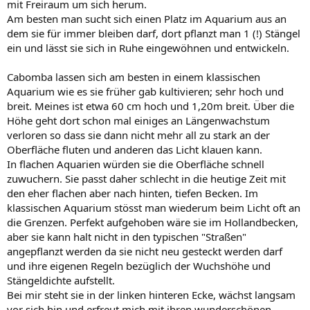
mit Freiraum um sich herum.
Am besten man sucht sich einen Platz im Aquarium aus an
dem sie für immer bleiben darf, dort pflanzt man 1 (!) Stängel
ein und lässt sie sich in Ruhe eingewöhnen und entwickeln.
Cabomba lassen sich am besten in einem klassischen
Aquarium wie es sie früher gab kultivieren; sehr hoch und
breit. Meines ist etwa 60 cm hoch und 1,20m breit. Über die
Höhe geht dort schon mal einiges an Längenwachstum
verloren so dass sie dann nicht mehr all zu stark an der
Oberfläche fluten und anderen das Licht klauen kann.
In flachen Aquarien würden sie die Oberfläche schnell
zuwuchern. Sie passt daher schlecht in die heutige Zeit mit
den eher flachen aber nach hinten, tiefen Becken. Im
klassischen Aquarium stösst man wiederum beim Licht oft an
die Grenzen. Perfekt aufgehoben wäre sie im Hollandbecken,
aber sie kann halt nicht in den typischen "Straßen"
angepflanzt werden da sie nicht neu gesteckt werden darf
und ihre eigenen Regeln bezüglich der Wuchshöhe und
Stängeldichte aufstellt.
Bei mir steht sie in der linken hinteren Ecke, wächst langsam
vor sich hin und erfreut mich mit ihren wunderschönen