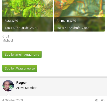
Rotala.JPG
Ammannia.JPG
138,1 KB · Aufrufe: 2.073
366,6 KB · Aufrufe: 2.088
Gruß
Michael
Spoiler:
mein Aquarium:
Spoiler:
Wasserwerte
Roger
Active Member
4 Oktober 2009
#3