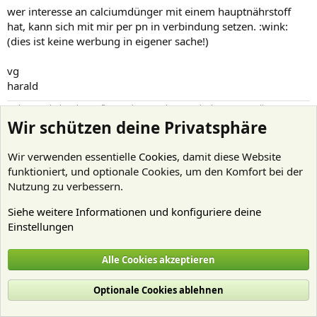
wer interesse an calciumdünger mit einem hauptnährstoff
hat, kann sich mit mir per pn in verbindung setzen. :wink:
(dies ist keine werbung in eigener sache!)
vg
harald
Es können bei meinen Pflanzen immer Algen, Steinchen, Wasserlinsen,
Schnecken etc. dabei sein, da ich nicht jedes Blatt zu 100% kontrolliere.
Wir schützen deine Privatsphäre
Pflanzen werden sortenweise ohne Bezeichnung in einem Plastikbeutel
verschickt. Seht euch aber im Zweifel meine Bewertungen an. 300x70x55cm
1150 Liter Beleuchtung T8 (8x36W); Filter JBL 1901; 150x50x50cm 400 Liter
Wir verwenden essentielle
Cookies
, damit diese Website
Beleuchtung T5 (2x55W);Filter JBL 1501
funktioniert, und optionale Cookies, um den Komfort bei der
Nutzung zu verbessern.
VG
Harald
Siehe weitere Informationen und konfiguriere deine
Einstellungen
Letzte
1 von 4
Nächste
Alle Cookies akzeptieren
Du musst dich einloggen oder registrieren, um hier zu antworten.
Optionale Cookies ablehnen
Ähnliche Themen