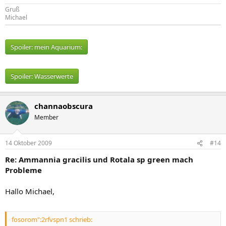
Gruß
Michael
Spoiler:
mein Aquarium:
Spoiler:
Wasserwerte
channaobscura
Member
14 Oktober 2009
#14
Re: Ammannia gracilis und Rotala sp green mach
Probleme
Hallo Michael,
fosorom":2rfvspn1 schrieb: