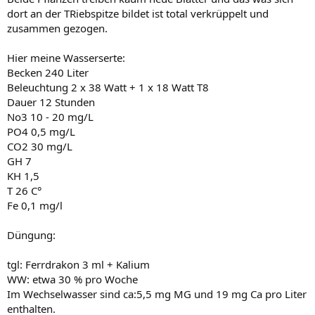
dort an der TRiebspitze bildet ist total verkrüppelt und
zusammen gezogen.
Hier meine Wasserserte:
Becken 240 Liter
Beleuchtung 2 x 38 Watt + 1 x 18 Watt T8
Dauer 12 Stunden
No3 10 - 20 mg/L
PO4 0,5 mg/L
CO2 30 mg/L
GH 7
KH 1,5
T 26 C°
Fe 0,1 mg/l
Düngung:
tgl: Ferrdrakon 3 ml + Kalium
WW: etwa 30 % pro Woche
Im Wechselwasser sind ca:5,5 mg MG und 19 mg Ca pro Liter
enthalten.