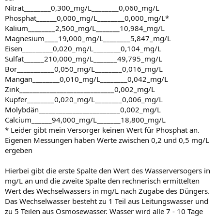
Nitrat________0,300_mg/L________0,060_mg/L
Phosphat______0,000_mg/L________0,000_mg/L*
Kalium________2,500_mg/L_______10,984_mg/L
Magnesium____19,000_mg/L________5,847_mg/L
Eisen_________0,020_mg/L________0,104_mg/L
Sulfat______210,000_mg/L_______49,795_mg/L
Bor___________0,050_mg/L________0,016_mg/L
Mangan________0,010_mg/L________0,042_mg/L
Zink____________________________0,002_mg/L
Kupfer________0,020_mg/L________0,006_mg/L
Molybdän________________________0,002_mg/L
Calcium______94,000_mg/L_______18,800_mg/L
* Leider gibt mein Versorger keinen Wert für Phosphat an.
Eigenen Messungen haben Werte zwischen 0,2 und 0,5 mg/L
ergeben
Hierbei gibt die erste Spalte den Wert des Wasserversogers in
mg/L an und die zweite Spalte den rechnerisch ermittelten
Wert des Wechselwassers in mg/L nach Zugabe des Düngers.
Das Wechselwasser besteht zu 1 Teil aus Leitungswasser und
zu 5 Teilen aus Osmosewasser. Wasser wird alle 7 - 10 Tage