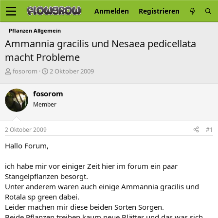
Anmelden
Registrieren
Pflanzen Allgemein
Ammannia gracilis und Nesaea pedicellata
macht Probleme
E
E
fosorom
2 Oktober 2009
r
r
s
s
fosorom
t
t
Member
e
e
l
l
l
l
2 Oktober 2009
#1
e
t
r
a
Hallo Forum,
m
ich habe mir vor einiger Zeit hier im forum ein paar
Stängelpflanzen besorgt.
Unter anderem waren auch einige Ammannia gracilis und
Rotala sp green dabei.
Leider machen mir diese beiden Sorten Sorgen.
Beide Pflanzen treiben kaum neue Blätter und das was sich