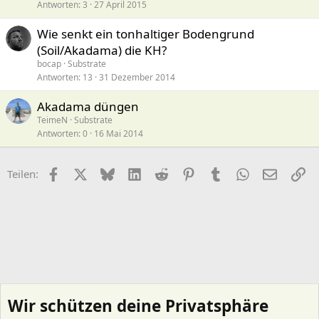
Antworten
3
27 April 2015
Wie senkt ein tonhaltiger Bodengrund
(Soil/Akadama) die KH?
bocap
Substrate
Antworten
13
31 Dezember 2014
Akadama düngen
TeimeN
Substrate
Antworten
0
16 Mai 2014
Facebook
X (Twitter)
Bluesky
LinkedIn
Reddit
Pinterest
Tumblr
WhatsApp
E-Mail
Li
Teilen:
Wir schützen deine Privatsphäre