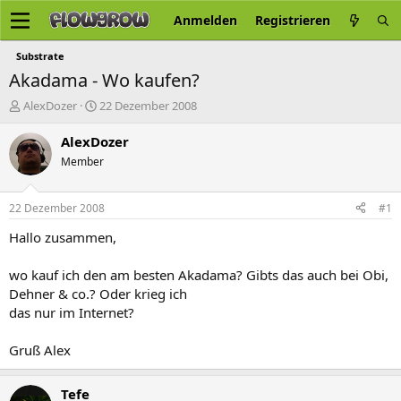
Anmelden
Registrieren
Substrate
Akadama - Wo kaufen?
E
E
AlexDozer
22 Dezember 2008
r
r
s
s
AlexDozer
t
t
Member
e
e
l
l
l
l
22 Dezember 2008
#1
e
t
r
a
Hallo zusammen,
m
wo kauf ich den am besten Akadama? Gibts das auch bei Obi,
Dehner & co.? Oder krieg ich
das nur im Internet?
Gruß Alex
Tefe