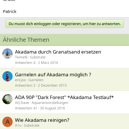
Patrick
Du musst dich einloggen oder registrieren, um hier zu antworten.
Ähnliche Themen
Akadama durch Granatsand ersetzen
TeimeN
Substrate
Antworten
4
2 März 2016
Garnelen auf Akadama möglich ?
ericjoo
Garnelen
Antworten
2
2 Dezember 2015
ADA 90P "Dark Forest" *Akadama Testlauf*
AQ Dave
Aquarienvorstellungen
Antworten
41
30 August 2016
Wie Akadama reinigen?
A
A1u
Substrate