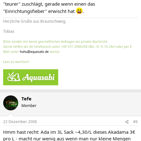
"teurer" zuschlägt, gerade wenn einen das
"Einrichtungsfieber" erwischt hat
.
Herzliche Grüße aus Braunschweig,
Tobias
Bitte sendet mir keine geschäftlichen Anfragen als private Nachricht.
Gerne helfen wir dir telefonisch unter +49 531 2086358 (Mo.–Fr. 9–16 Uhr) oder per E-
Mail unter
huhu@aquasabi.de
weiter.
Lass es wachsen!
Tefe
Member
22 Dezember 2008
#6
Hmm hast recht: Ada im 3L Sack ~4,30/L dieses Akadama 3€
pro L - macht nur wenig aus wenn man nur kleine Mengen