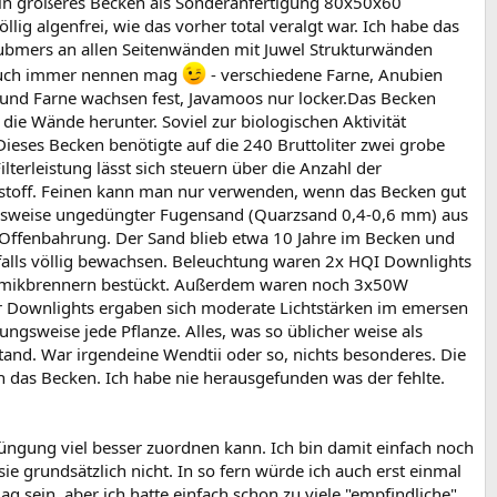
in größeres Becken als Sonderanfertigung 80x50x60
ig algenfrei, wie das vorher total veralgt war. Ich habe das
submers an allen Seitenwänden mit Juwel Strukturwänden
" auch immer nennen mag
- verschiedene Farne, Anubien
n und Farne wachsen fest, Javamoos nur locker.Das Becken
ie Wände herunter. Soviel zur biologischen Aktivität
ieses Becken benötigte auf die 240 Bruttoliter zwei grobe
lterleistung lässt sich steuern über die Anzahl der
toff. Feinen kann man nur verwenden, wenn das Becken gut
uchsweise ungedüngter Fugensand (Quarzsand 0,4-0,6 mm) aus
 Offenbahrung. Der Sand blieb etwa 10 Jahre im Becken und
falls völlig bewachsen. Beleuchtung waren 2x HQI Downlights
eramikbrennern bestückt. Außerdem waren noch 3x50W
der Downlights ergaben sich moderate Lichtstärken im emersen
sweise jede Pflanze. Alles, was so üblicher weise als
and. War irgendeine Wendtii oder so, nichts besonderes. Die
 das Becken. Ich habe nie herausgefunden was der fehlte.
üngung viel besser zuordnen kann. Ich bin damit einfach noch
e grundsätzlich nicht. In so fern würde ich auch erst einmal
 sein, aber ich hatte einfach schon zu viele "empfindliche"