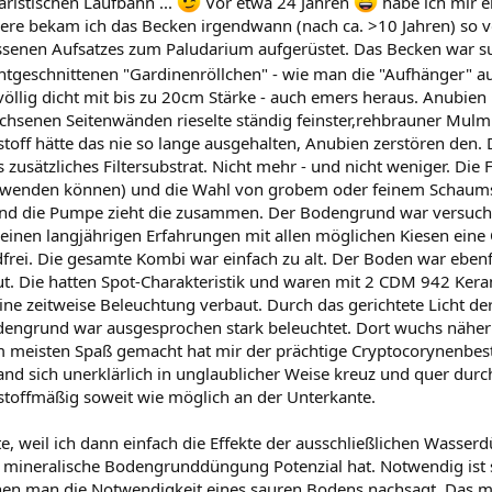
istischen Laufbahn ...
Vor etwa 24 Jahren
habe ich mir e
re bekam ich das Becken irgendwann (nach ca. >10 Jahren) so völl
ossenen Aufsatzes zum Paludarium aufgerüstet. Das Becken war 
urechtgeschnittenen "Gardinenröllchen" - wie man die "Aufhänger
öllig dicht mit bis zu 20cm Stärke - auch emers heraus. Anubie
hsenen Seitenwänden rieselte ständig feinster,rehbrauner Mulm d
f hätte das nie so lange ausgehalten, Anubien zerstören den. D
sätzliches Filtersubstrat. Nicht mehr - und nicht weniger. Die Fi
rwenden können) und die Wahl von grobem oder feinem Schaums
 zu und die Pumpe zieht die zusammen. Der Bodengrund war vers
inen langjährigen Erfahrungen mit allen möglichen Kiesen eine
rei. Die gesamte Kombi war einfach zu alt. Der Boden war eben
ut. Die hatten Spot-Charakteristik und waren mit 2 CDM 942 K
eine zeitweise Beleuchtung verbaut. Durch das gerichtete Licht 
ngrund war ausgesprochen stark beleuchtet. Dort wuchs näherung
m meisten Spaß gemacht hat mir der prächtige Cryptocorynenbest
d sich unerklärlich in unglaublicher Weise kreuz und quer durch
toffmäßig soweit wie möglich an der Unterkante.
 weil ich dann einfach die Effekte der ausschließlichen Wasserd
ne mineralische Bodengrunddüngung Potenzial hat. Notwendig ist si
nen man die Notwendigkeit eines sauren Bodens nachsagt. Das mag