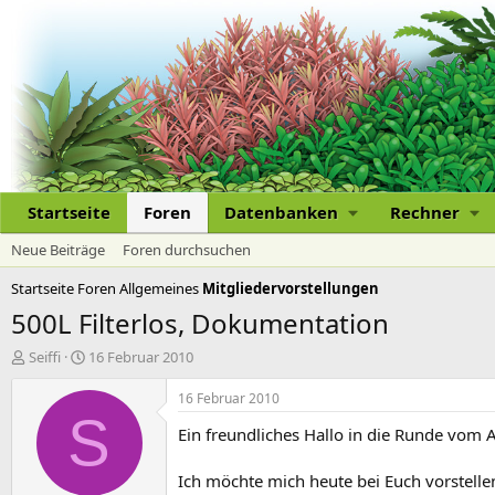
Startseite
Foren
Datenbanken
Rechner
Neue Beiträge
Foren durchsuchen
Startseite
Foren
Allgemeines
Mitgliedervorstellungen
500L Filterlos, Dokumentation
E
E
Seiffi
16 Februar 2010
r
r
s
s
16 Februar 2010
t
t
S
Ein freundliches Hallo in die Runde vom A
e
e
l
l
l
l
Ich möchte mich heute bei Euch vorstelle