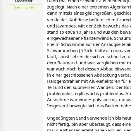
Dann mal einen Schwank aus meiner aquar
Moderator
zugelegt. Nach einer extremen Algenkarrie
Teammitglied
dann mittels eines gleichgroßen, geschl
verkleidet. Auf diese heftete ich mit z
und Javamoos. Mit der Zeit bewuchs das v
stand so etwa 10 Jahre und aus den bewac
eingewachsener Pflanzenwände. Schaumstof
Eheim Schwämme auf der Ansaugseite als zu
Schwämmchen (5 Stck. hätte ich max. ve
läuft, sonst setzen die sich zu schnell
dem Baumarkt und war, verglichen mit me
war auch noch bei dessen Abbau einwandf
in einer geschlossenen Abdeckung verba
HalogenStrahler mit Alu-Reflektoren für 
Teil und den submersen Wänden. Der Bode
problematisch gilt, wuchs problemlos. A
Ausnahme war eine H.polysperma, die wan
Insgesamt bewegte sich das Becken nährs
Ungedüngten Sand verwende ich bis heute,
nicht fertig, bin aber überzeugt, dass ei
mal die Pflanzen erlebt haben wollen, de