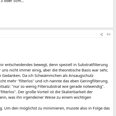
 3 oder 5cm...
#4
mir entscheidendes bewegt, denn speziell in Substratfilterung
uns nicht immer einig, aber die theoretische Basis war sehr,
teren Gedanken. Da ich Schwämmchen als Ansaugschutz
icht mehr "filterlos" und ich nannte das eben Geringfilterung.
tsatz: "nur so wenig Filtersubstrat wie gerade notwendig".
lterlos". Der große Vorteil ist die Skalierbarkeit der
n kann, was ihn irgendeiner Weise zu einem wichtigen
gung. Um den möglichst zu minimieren, musste also in Folge das