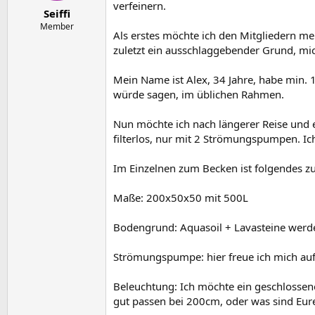
e
t
verfeinern.
Seiffi
r
a
m
Member
Als erstes möchte ich den Mitgliedern m
zuletzt ein ausschlaggebender Grund, mi
Mein Name ist Alex, 34 Jahre, habe min.
würde sagen, im üblichen Rahmen.
Nun möchte ich nach längerer Reise und e
filterlos, nur mit 2 Strömungspumpen. I
Im Einzelnen zum Becken ist folgendes z
Maße: 200x50x50 mit 500L
Bodengrund: Aquasoil + Lavasteine werde
Strömungspumpe: hier freue ich mich auf
Beleuchtung: Ich möchte ein geschlossen
gut passen bei 200cm, oder was sind Eu