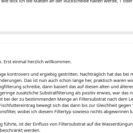
, wie dick ich die Matten an der Rückscheibe halten werde, 1 oder
 Erst einmal herzlich willkommen.
nge kontrovers und ergiebig gestritten. Nachträglich hat das bei 
derungen. Das ist nun auch schon lange her, praktisch waren wir 
ingfilterung schreibe, dann basiert das auf diesen alten und äl
eringe zusätzliche Substratfilterung als positiv erwies, war das n
eht bei der zu bestimmenden Menge an Filtersubstrat nach dem Lei
schfuttereintrag bewegt sich das dann bis zur Gleichheit gegen "fi
usionsfilter, wobei ich diesem Filtertyp sowieso nichts abgewinne
ng führte, ist der Einfluss von Filtersubstrat auf die Wasserdün
 beschränkt werden.