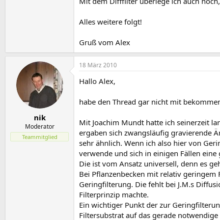
Mit dem Difffilter überlege ich auch noch
Alles weitere folgt!
Gruß vom Alex
18 März 2010
Hallo Alex,
habe den Thread gar nicht mit bekommen.
nik
Mit Joachim Mundt hatte ich seinerzeit la
Moderator
ergaben sich zwangsläufig gravierende Än
Teammitglied
sehr ähnlich. Wenn ich also hier von Ger
verwende und sich in einigen Fällen eine g
Die ist vom Ansatz universell, denn es g
Bei Pflanzenbecken mit relativ geringem Fi
Geringfilterung. Die fehlt bei J.M.s Diff
Filterprinzip machte.
Ein wichtiger Punkt der zur Geringfilteru
Filtersubstrat auf das gerade notwendige