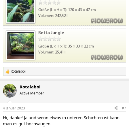
Rotalaboi
R
e
a
Rotalaboi
k
t
Active Member
i
o
n
4 Januar 2023
#7
e
n
Hi, danke! Ja und wenn etwas in unteren Schichten ist kann
:
man es gut hochsaugen.