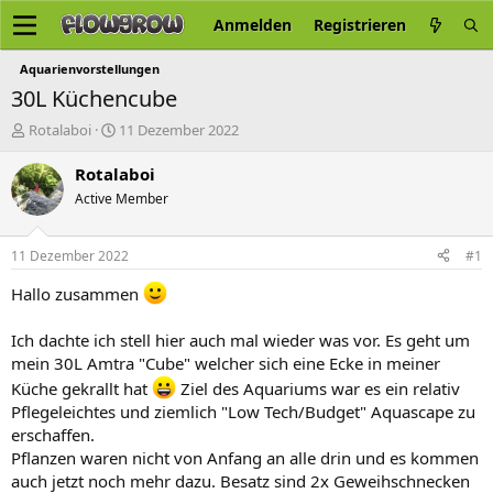
Anmelden
Registrieren
Aquarienvorstellungen
30L Küchencube
E
E
Rotalaboi
11 Dezember 2022
r
r
s
s
Rotalaboi
t
t
Active Member
e
e
l
l
l
l
11 Dezember 2022
#1
e
t
r
a
Hallo zusammen
m
Ich dachte ich stell hier auch mal wieder was vor. Es geht um
mein 30L Amtra "Cube" welcher sich eine Ecke in meiner
Küche gekrallt hat
Ziel des Aquariums war es ein relativ
Pflegeleichtes und ziemlich "Low Tech/Budget" Aquascape zu
erschaffen.
Pflanzen waren nicht von Anfang an alle drin und es kommen
auch jetzt noch mehr dazu. Besatz sind 2x Geweihschnecken