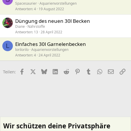
Spacesaurier
Aquarienvorstellungen
Antworten
4
19 August 2022
Düngung des neuen 30l Becken
Diane
Nährstoffe
Antworten
13
28 April 2022
Einfaches 30l Garnelenbecken
L
lorilorilo
Aquarienvorstellungen
Antworten
4
24 April 2022
Facebook
X (Twitter)
Bluesky
LinkedIn
Reddit
Pinterest
Tumblr
WhatsApp
E-Mail
Li
Teilen:
Wir schützen deine Privatsphäre