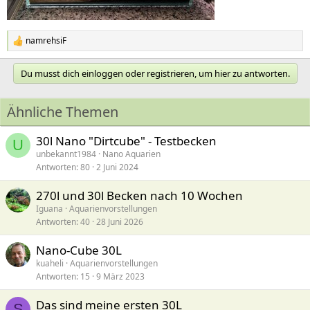
namrehsiF
R
e
a
Du musst dich einloggen oder registrieren, um hier zu antworten.
k
t
i
Ähnliche Themen
o
n
e
30l Nano "Dirtcube" - Testbecken
U
n
unbekannt1984
Nano Aquarien
:
Antworten
80
2 Juni 2024
270l und 30l Becken nach 10 Wochen
Iguana
Aquarienvorstellungen
Antworten
40
28 Juni 2026
Nano-Cube 30L
kuaheli
Aquarienvorstellungen
Antworten
15
9 März 2023
Das sind meine ersten 30L
S