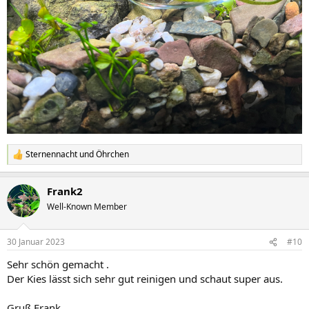
Sternennacht
und
Öhrchen
R
e
a
Frank2
k
t
Well-Known Member
i
o
n
30 Januar 2023
#10
e
n
Sehr schön gemacht .
:
Der Kies lässt sich sehr gut reinigen und schaut super aus.
Gruß Frank