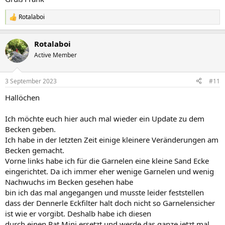
Rotalaboi
R
e
a
Rotalaboi
k
t
Active Member
i
o
n
3 September 2023
#11
e
n
Hallöchen
:
Ich möchte euch hier auch mal wieder ein Update zu dem
Becken geben.
Ich habe in der letzten Zeit einige kleinere Veränderungen am
Becken gemacht.
Vorne links habe ich für die Garnelen eine kleine Sand Ecke
eingerichtet. Da ich immer eher wenige Garnelen und wenig
Nachwuchs im Becken gesehen habe
bin ich das mal angegangen und musste leider feststellen
dass der Dennerle Eckfilter halt doch nicht so Garnelensicher
ist wie er vorgibt. Deshalb habe ich diesen
durch einen Pat Mini ersetzt und werde das ganze jetzt mal