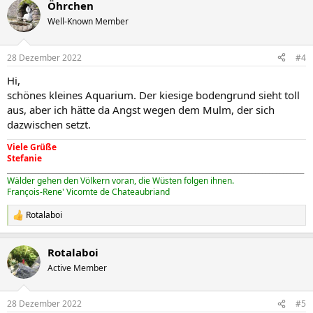
Öhrchen
k
t
Well-Known Member
i
o
n
28 Dezember 2022
#4
e
n
Hi,
:
schönes kleines Aquarium. Der kiesige bodengrund sieht toll
aus, aber ich hätte da Angst wegen dem Mulm, der sich
dazwischen setzt.
Viele Grüße
Stefanie
_____________________________________________________________________________________
Wälder gehen den Völkern voran, die Wüsten folgen ihnen.
François-Rene' Vicomte de Chateaubriand
Rotalaboi
R
e
a
Rotalaboi
k
t
Active Member
i
o
n
28 Dezember 2022
#5
e