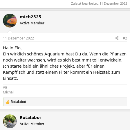
Zuletzt bearbeitet:
11 Dezember 2022
mich2525
Active Member
11 Dezember 2022
#2
Hallo Flo,
Ein wirklich schönes Aquarium hast Du da. Wenn die Pflanzen
noch weiter wachsen, wird es sich bestimmt toll entwickeln.
Ich starte bald ein ähnliches Projekt, aber für einen
Kampffisch und statt einem Filter kommt ein Heizstab zum
Einsatz.
VG
Michal
Rotalaboi
R
e
a
Rotalaboi
k
t
Active Member
i