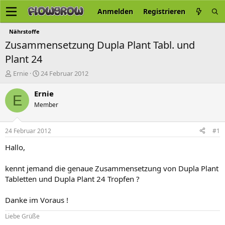
Anmelden
Registrieren
Nährstoffe
Zusammensetzung Dupla Plant Tabl. und
Plant 24
E
E
Ernie
24 Februar 2012
r
r
s
s
Ernie
E
t
t
Member
e
e
l
l
l
l
24 Februar 2012
#1
e
t
r
a
Hallo,
m
kennt jemand die genaue Zusammensetzung von Dupla Plant
Tabletten und Dupla Plant 24 Tropfen ?
Danke im Voraus !
Liebe Grüße