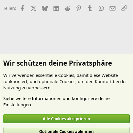
Facebook
X (Twitter)
Bluesky
LinkedIn
Reddit
Pinterest
Tumblr
WhatsApp
E-Mail
Li
Teilen:
Wir schützen deine Privatsphäre
Wir verwenden essentielle
Cookies
, damit diese Website
funktioniert, und optionale Cookies, um den Komfort bei der
Nutzung zu verbessern.
Siehe weitere Informationen und konfiguriere deine
Einstellungen
Nährstoffe
Alle Cookies akzeptieren
Cookies
Deutsch (Du)
Optionale Cookies ablehnen
Nutzungsbedingungen
Datenschutz
Hilfe und Impressum
Start