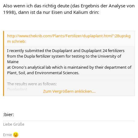
Also wenn ich das richtig deute (das Ergebnis der Analyse von
1998), dann ist da nur Eisen und Kalium drin:
http://www.thekrib.com/Plants/Fertilizer/duplaplant.html":28upskg
m schrieb:
I recently submitted the Duplaplant and Duplaplant 24 fertilizers
from the Dupla fertilizer system for testing to the University of
Maine
at Orono's analytical lab which is maintained by their department of
Plant, Soil, and Environmental Sciences.
The results were as follows:
Duplaplant
Zum Vergrößern anklicken....
Fe: 13.2 mg/L
K: 140.0 mg/L
Duplaplant24
:bier:
Fe: 0.455 mg/L
K: 0.042 mg/L
Liebe Grüße
Ernie