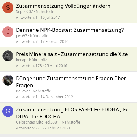
Zusammensetzung Volldünger ändern
S
Sepp0207
Nährstoffe
Antworten
1
16 Juli 2017
Dennerle NPK-Booster: Zusammensetzung?
J
java97
Nährstoffe
Antworten
7
17 Februar 2016
Preis Mineralsalz - Zusammensetzung die X.te
bocap
Nährstoffe
Antworten
173
25 April 2016
Dünger und Zusammensetzung Fragen über
Fragen
Believer
Nährstoffe
Antworten
1
14 Dezember 2012
Zusammensetzung ELOS FASE1 Fe-EDDHA , Fe-
G
DTPA , Fe-EDDCHA
Gelöschtes Mitglied 5081
Nährstoffe
Antworten
27
22 Februar 2021