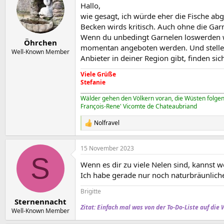
Hallo,
i
o
wie gesagt, ich würde eher die Fische abg
n
Becken wirds kritisch. Auch ohne die Gar
e
Wenn du unbedingt Garnelen loswerden wil
n
Öhrchen
momentan angeboten werden. Und stelle si
:
Well-Known Member
Anbieter in deiner Region gibt, finden 
Viele Grüße
Stefanie
_________________________________________________________
Wälder gehen den Völkern voran, die Wüsten folgen
François-Rene' Vicomte de Chateaubriand
Nolfravel
R
e
a
15 November 2023
k
S
t
Wenn es dir zu viele Nelen sind, kannst w
i
o
Ich habe gerade nur noch naturbräunliche
n
e
Brigitte
n
Sternennacht
:
Zitat: Einfach mal was von der To-Do-Liste auf die 
Well-Known Member