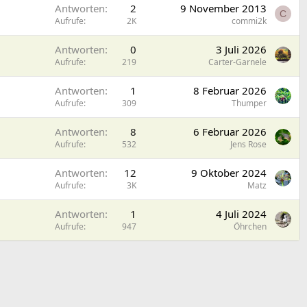
Antworten
2
9 November 2013
C
Aufrufe
2K
commi2k
Antworten
0
3 Juli 2026
Aufrufe
219
Carter-Garnele
Antworten
1
8 Februar 2026
Aufrufe
309
Thumper
Antworten
8
6 Februar 2026
Aufrufe
532
Jens Rose
Antworten
12
9 Oktober 2024
Aufrufe
3K
Matz
Antworten
1
4 Juli 2024
Aufrufe
947
Öhrchen