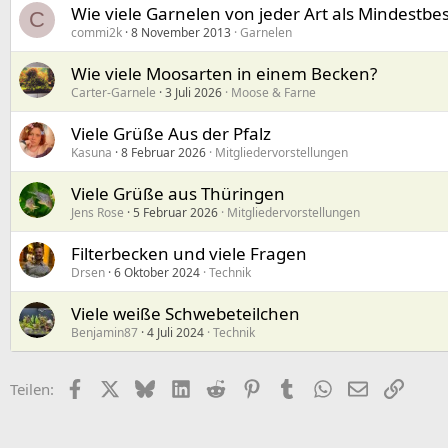
Wie viele Garnelen von jeder Art als Mindestbe
C
commi2k
8 November 2013
Garnelen
Wie viele Moosarten in einem Becken?
Carter-Garnele
3 Juli 2026
Moose & Farne
Viele Grüße Aus der Pfalz
Kasuna
8 Februar 2026
Mitgliedervorstellungen
Viele Grüße aus Thüringen
Jens Rose
5 Februar 2026
Mitgliedervorstellungen
Filterbecken und viele Fragen
Drsen
6 Oktober 2024
Technik
Viele weiße Schwebeteilchen
Benjamin87
4 Juli 2024
Technik
Facebook
X (Twitter)
Bluesky
LinkedIn
Reddit
Pinterest
Tumblr
WhatsApp
E-Mail
Link
Teilen: