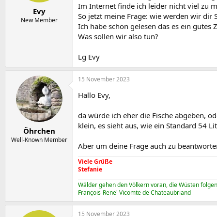
e
t
o
Im Internet finde ich leider nicht viel zu 
r
a
r
Evy
So jetzt meine Frage: wie werden wir dir 
m
t
New Member
Ich habe schon gelesen das es ein gutes 
e
Was sollen wir also tun?
Lg Evy
15 November 2023
Hallo Evy,
da würde ich eher die Fische abgeben, od
klein, es sieht aus, wie ein Standard 54 Lit
Öhrchen
Well-Known Member
Aber um deine Frage auch zu beantworten
Viele Grüße
Stefanie
_________________________________________________________
Wälder gehen den Völkern voran, die Wüsten folgen
François-Rene' Vicomte de Chateaubriand
15 November 2023