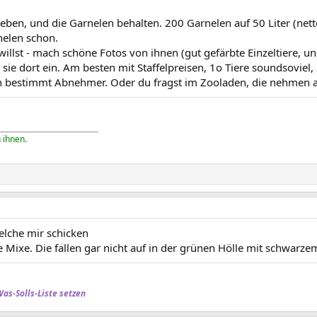
eben, und die Garnelen behalten. 200 Garnelen auf 50 Liter (nett
nelen schon.
lst - mach schöne Fotos von ihnen (gut gefärbte Einzeltiere, und
e dort ein. Am besten mit Staffelpreisen, 1o Tiere soundsoviel, 
sich bestimmt Abnehmer. Oder du fragst im Zooladen, die nehmen
____________________________
 ihnen.
elche mir schicken
 Mixe. Die fallen gar nicht auf in der grünen Hölle mit schwarz
Was-Solls-Liste setzen