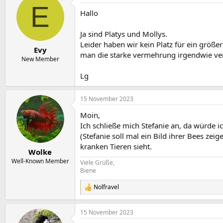
E
Hallo
Ja sind Platys und Mollys.
Leider haben wir kein Platz für ein größ
Evy
man die starke vermehrung irgendwie ve
New Member
Lg
15 November 2023
Moin,
Ich schließe mich Stefanie an, da würde
(Stefanie soll mal ein Bild ihrer Bees ze
kranken Tieren sieht.
Wolke
Well-Known Member
Viele Grüße,
Biene
Nolfravel
R
e
a
15 November 2023
k
t