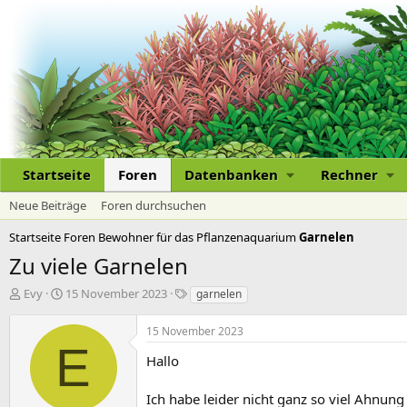
Startseite
Foren
Datenbanken
Rechner
Neue Beiträge
Foren durchsuchen
Startseite
Foren
Bewohner für das Pflanzenaquarium
Garnelen
Zu viele Garnelen
E
E
S
Evy
15 November 2023
garnelen
r
r
c
s
s
h
15 November 2023
t
t
l
E
e
e
a
Hallo
l
l
g
l
l
w
Ich habe leider nicht ganz so viel Ahnun