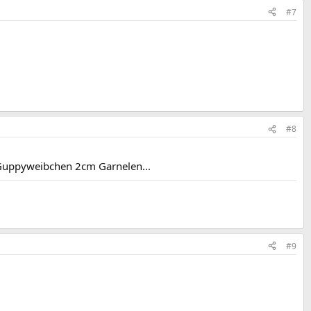
#7
#8
 Guppyweibchen 2cm Garnelen...
#9