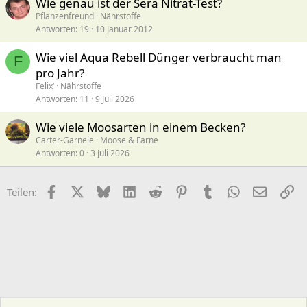
Wie genau ist der Sera Nitrat-Test?
Pflanzenfreund
Nährstoffe
Antworten
19
10 Januar 2012
Wie viel Aqua Rebell Dünger verbraucht man
F
pro Jahr?
Felix‘
Nährstoffe
Antworten
11
9 Juli 2026
Wie viele Moosarten in einem Becken?
Carter-Garnele
Moose & Farne
Antworten
0
3 Juli 2026
Facebook
X (Twitter)
Bluesky
LinkedIn
Reddit
Pinterest
Tumblr
WhatsApp
E-Mail
Li
Teilen: