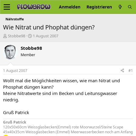
Anmelden
Registrieren
Nährstoffe
Wie Nitrat und Phophat düngen?
E
E
Stobbe98
1 August 2007
r
r
s
s
Stobbe98
t
t
Member
e
e
l
l
l
l
1 August 2007
#1
e
t
r
a
Wollt mal die Möglichkeiten wissen, wie man Nitrat und
m
Phosphat düngen kann?
Meine Nitratwerte sind im Becken und Leitunsgwasser
niedrig.
Gruß Patrick
Gruß Patrick
120x50x60cm Weissglasbecken(Emmel) rote Moorwurzel/Steine Scape
45x40x35cm Weissglasbecken (Emmel) Meerwasserbecken noch am Anfang