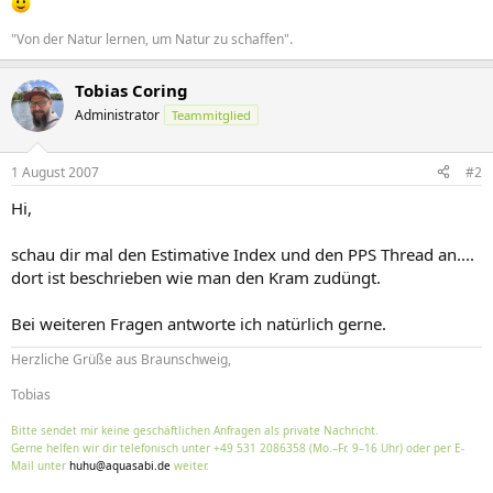
"Von der Natur lernen, um Natur zu schaffen".
Tobias Coring
Administrator
Teammitglied
1 August 2007
#2
Hi,
schau dir mal den Estimative Index und den PPS Thread an....
dort ist beschrieben wie man den Kram zudüngt.
Bei weiteren Fragen antworte ich natürlich gerne.
Herzliche Grüße aus Braunschweig,
Tobias
Bitte sendet mir keine geschäftlichen Anfragen als private Nachricht.
Gerne helfen wir dir telefonisch unter +49 531 2086358 (Mo.–Fr. 9–16 Uhr) oder per E-
Mail unter
huhu@aquasabi.de
weiter.