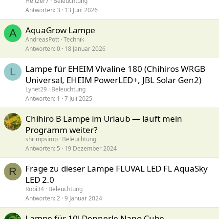
Heitzer7
Beleuchtung
Antworten
3
13 Juni 2026
AquaGrow Lampe
A
AndreasPott
Technik
Antworten
0
18 Januar 2026
Lampe für EHEIM Vivaline 180 (Chihiros WRGB
L
Universal, EHEIM PowerLED+, JBL Solar Gen2)
Lynet29
Beleuchtung
Antworten
1
7 Juli 2025
Chihiro B Lampe im Urlaub — läuft mein
Programm weiter?
shrimpsimp
Beleuchtung
Antworten
5
19 Dezember 2024
Frage zu dieser Lampe FLUVAL LED FL AquaSky
R
LED 2.0
Robi34
Beleuchtung
Antworten
2
9 Januar 2024
Lampe für 10l Dennerle Nano Cube