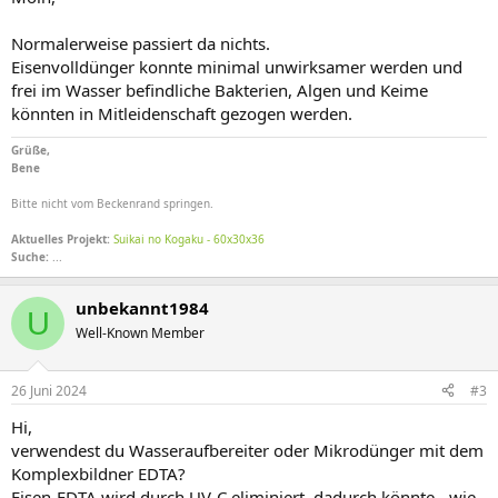
Normalerweise passiert da nichts.
Eisenvolldünger konnte minimal unwirksamer werden und
frei im Wasser befindliche Bakterien, Algen und Keime
könnten in Mitleidenschaft gezogen werden.
Grüße,
Bene
Bitte nicht vom Beckenrand springen.
Aktuelles Projekt:
Suikai no Kogaku - 60x30x36
Suche:
...
unbekannt1984
U
Well-Known Member
26 Juni 2024
#3
Hi,
verwendest du Wasseraufbereiter oder Mikrodünger mit dem
Komplexbildner EDTA?
Eisen-EDTA wird durch UV-C eliminiert, dadurch könnte - wie