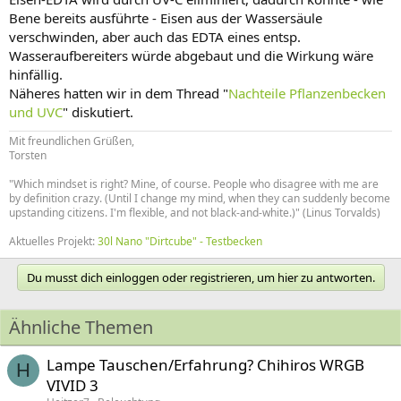
Bene bereits ausführte - Eisen aus der Wassersäule
verschwinden, aber auch das EDTA eines entsp.
Wasseraufbereiters würde abgebaut und die Wirkung wäre
hinfällig.
Näheres hatten wir in dem Thread "
Nachteile Pflanzenbecken
und UVC
" diskutiert.
Mit freundlichen Grüßen,
Torsten
"Which mindset is right? Mine, of course. People who disagree with me are
by definition crazy. (Until I change my mind, when they can suddenly become
upstanding citizens. I'm flexible, and not black-and-white.)" (Linus Torvalds)
Aktuelles Projekt:
30l Nano "Dirtcube" - Testbecken
Du musst dich einloggen oder registrieren, um hier zu antworten.
Ähnliche Themen
Lampe Tauschen/Erfahrung? Chihiros WRGB
H
VIVID 3