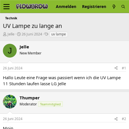
Anmelden
Registrieren
Technik
UV Lampe zu lange an
E
E
S
Jelle
26 Juni 2024
uv lampe
r
r
c
s
s
h
Jelle
J
t
t
l
New Member
e
e
a
l
l
g
l
l
w
26 Juni 2024
#1
e
t
o
r
a
r
Hallo Leute eine Frage was passiert wenn ich die UV Lampe
m
t
11 Stunden laufen lasse LG Jelle
e
Thumper
Moderator
Teammitglied
26 Juni 2024
#2
Moin,