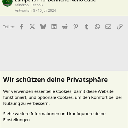
raindrop
Technik
Antworten
8
10 Juli 2024
Facebook
X (Twitter)
Bluesky
LinkedIn
Reddit
Pinterest
Tumblr
WhatsApp
E-Mail
Li
Teilen:
Wir schützen deine Privatsphäre
Wir verwenden essentielle
Cookies
, damit diese Website
funktioniert, und optionale Cookies, um den Komfort bei der
Nutzung zu verbessern.
Siehe weitere Informationen und konfiguriere deine
Einstellungen
Technik