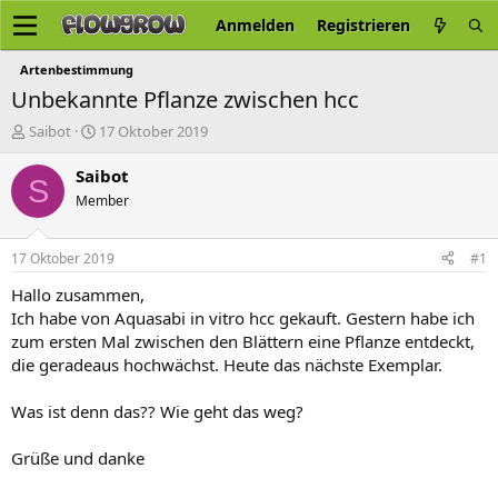
Anmelden
Registrieren
Artenbestimmung
Unbekannte Pflanze zwischen hcc
E
E
Saibot
17 Oktober 2019
r
r
s
s
Saibot
S
t
t
Member
e
e
l
l
l
l
17 Oktober 2019
#1
e
t
r
a
Hallo zusammen,
m
Ich habe von Aquasabi in vitro hcc gekauft. Gestern habe ich
zum ersten Mal zwischen den Blättern eine Pflanze entdeckt,
die geradeaus hochwächst. Heute das nächste Exemplar.
Was ist denn das?? Wie geht das weg?
Grüße und danke