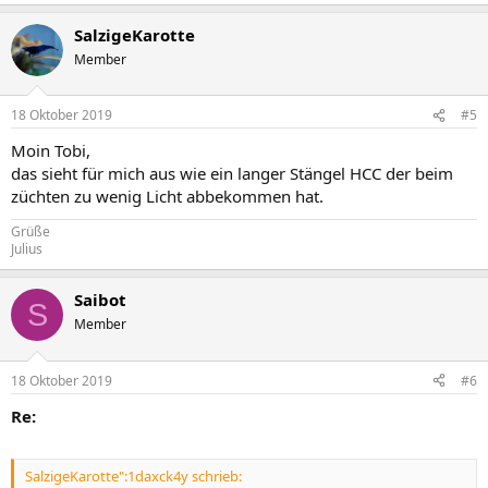
SalzigeKarotte
Member
18 Oktober 2019
#5
Moin Tobi,
das sieht für mich aus wie ein langer Stängel HCC der beim
züchten zu wenig Licht abbekommen hat.
Grüße
Julius
Saibot
S
Member
18 Oktober 2019
#6
Re:
SalzigeKarotte":1daxck4y schrieb: