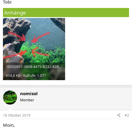
Tobi
Anhänge
3B050697-3868-4475-B232-82B7F805E3E5.jpeg
954,6 KB · Aufrufe: 1.071
nomisol
Member
18 Oktober 2019
#2
Moin,