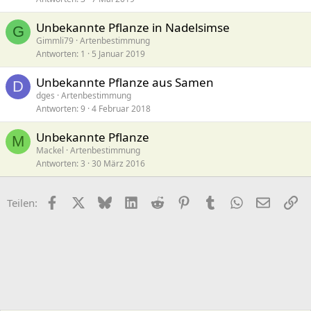
Unbekannte Pflanze in Nadelsimse
G
Gimmli79
Artenbestimmung
Antworten
1
5 Januar 2019
Unbekannte Pflanze aus Samen
D
dges
Artenbestimmung
Antworten
9
4 Februar 2018
Unbekannte Pflanze
M
Mackel
Artenbestimmung
Antworten
3
30 März 2016
Facebook
X (Twitter)
Bluesky
LinkedIn
Reddit
Pinterest
Tumblr
WhatsApp
E-Mail
Li
Teilen: