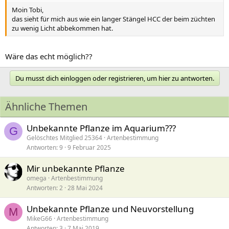
Moin Tobi,
das sieht für mich aus wie ein langer Stängel HCC der beim züchten
zu wenig Licht abbekommen hat.
Wäre das echt möglich??
Du musst dich einloggen oder registrieren, um hier zu antworten.
Ähnliche Themen
Unbekannte Pflanze im Aquarium???
G
Gelöschtes Mitglied 25364
Artenbestimmung
Antworten
9
9 Februar 2025
Mir unbekannte Pflanze
omega
Artenbestimmung
Antworten
2
28 Mai 2024
Unbekannte Pflanze und Neuvorstellung
M
MikeG66
Artenbestimmung
Antworten
3
7 Mai 2019