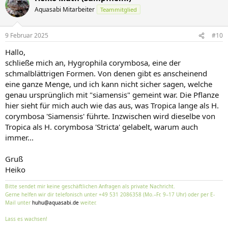
Aquasabi Mitarbeiter
Teammitglied
9 Februar 2025
#10
Hallo,
schließe mich an, Hygrophila corymbosa, eine der
schmalblättrigen Formen. Von denen gibt es anscheinend
eine ganze Menge, und ich kann nicht sicher sagen, welche
genau ursprünglich mit "siamensis" gemeint war. Die Pflanze
hier sieht für mich auch wie das aus, was Tropica lange als H.
corymbosa 'Siamensis' führte. Inzwischen wird dieselbe von
Tropica als H. corymbosa 'Stricta' gelabelt, warum auch
immer...
Gruß
Heiko
Bitte sendet mir keine geschäftlichen Anfragen als private Nachricht.
Gerne helfen wir dir telefonisch unter +49 531 2086358 (Mo.–Fr. 9–17 Uhr) oder per E-
Mail unter
huhu@aquasabi.de
weiter.
Lass es wachsen!