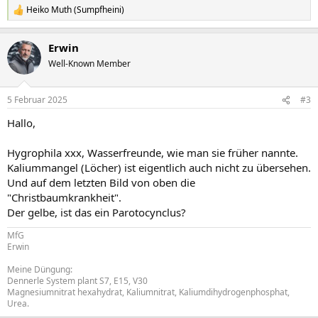
Heiko Muth (Sumpfheini)
R
e
a
Erwin
k
t
Well-Known Member
i
o
n
5 Februar 2025
#3
e
n
Hallo,
:
Hygrophila xxx, Wasserfreunde, wie man sie früher nannte.
Kaliummangel (Löcher) ist eigentlich auch nicht zu übersehen.
Und auf dem letzten Bild von oben die
"Christbaumkrankheit".
Der gelbe, ist das ein Parotocynclus?
MfG
Erwin
Meine Düngung:
Dennerle System plant S7, E15, V30
Magnesiumnitrat hexahydrat, Kaliumnitrat, Kaliumdihydrogenphosphat,
Urea.