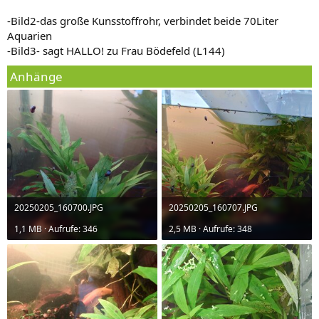
-Bild2-das große Kunsstoffrohr, verbindet beide 70Liter
Aquarien
-Bild3- sagt HALLO! zu Frau Bödefeld (L144)
Anhänge
20250205_160700.JPG
20250205_160707.JPG
1,1 MB · Aufrufe: 346
2,5 MB · Aufrufe: 348