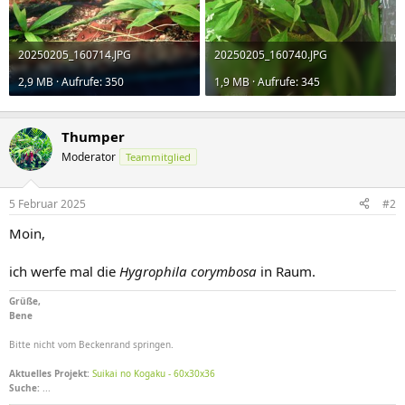
20250205_160714.JPG
20250205_160740.JPG
2,9 MB · Aufrufe: 350
1,9 MB · Aufrufe: 345
Thumper
Moderator
Teammitglied
5 Februar 2025
#2
Moin,
ich werfe mal die
Hygrophila corymbosa
in Raum.
Grüße,
Bene
Bitte nicht vom Beckenrand springen.
Aktuelles Projekt:
Suikai no Kogaku - 60x30x36
Suche:
...