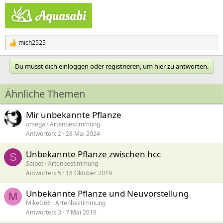
mich2525
R
e
a
Du musst dich einloggen oder registrieren, um hier zu antworten.
k
t
i
Ähnliche Themen
o
n
e
Mir unbekannte Pflanze
n
omega
Artenbestimmung
:
Antworten
2
28 Mai 2024
Unbekannte Pflanze zwischen hcc
S
Saibot
Artenbestimmung
Antworten
5
18 Oktober 2019
Unbekannte Pflanze und Neuvorstellung
M
MikeG66
Artenbestimmung
Antworten
3
7 Mai 2019