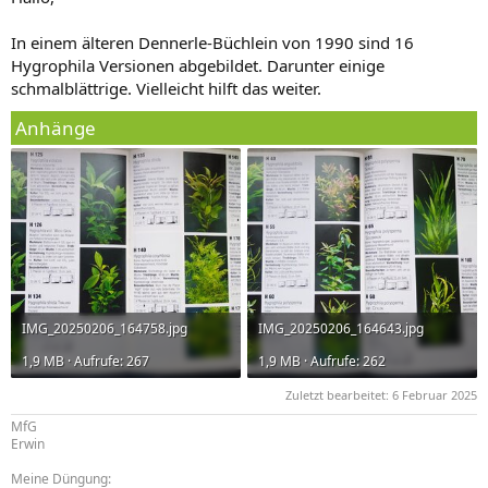
In einem älteren Dennerle-Büchlein von 1990 sind 16
Hygrophila Versionen abgebildet. Darunter einige
schmalblättrige. Vielleicht hilft das weiter.
Anhänge
IMG_20250206_164758.jpg
IMG_20250206_164643.jpg
1,9 MB · Aufrufe: 267
1,9 MB · Aufrufe: 262
Zuletzt bearbeitet:
6 Februar 2025
MfG
Erwin
Meine Düngung: