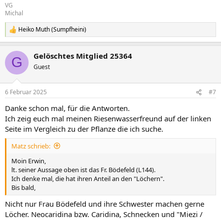
VG
Michal
Heiko Muth (Sumpfheini)
R
e
a
Gelöschtes Mitglied 25364
k
G
t
Guest
i
o
n
6 Februar 2025
#7
e
n
Danke schon mal, für die Antworten.
:
Ich zeig euch mal meinen Riesenwasserfreund auf der linken
Seite im Vergleich zu der Pflanze die ich suche.
Matz schrieb:
Moin Erwin,
lt. seiner Aussage oben ist das Fr. Bödefeld (L144).
Ich denke mal, die hat ihren Anteil an den "Löchern".
Bis bald,
Nicht nur Frau Bödefeld und ihre Schwester machen gerne
Löcher. Neocaridina bzw. Caridina, Schnecken und "Miezi /