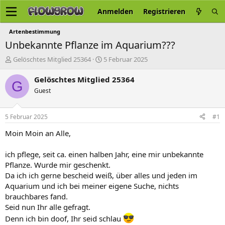
Anmelden
Registrieren
Artenbestimmung
Unbekannte Pflanze im Aquarium???
E
E
Gelöschtes Mitglied 25364
5 Februar 2025
r
r
s
s
Gelöschtes Mitglied 25364
G
t
t
Guest
e
e
l
l
l
l
5 Februar 2025
#1
e
t
r
a
Moin Moin an Alle,
m
ich pflege, seit ca. einen halben Jahr, eine mir unbekannte
Pflanze. Wurde mir geschenkt.
Da ich ich gerne bescheid weiß, über alles und jeden im
Aquarium und ich bei meiner eigene Suche, nichts
brauchbares fand.
Seid nun Ihr alle gefragt.
Denn ich bin doof, Ihr seid schlau