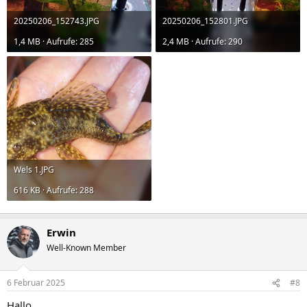
20250206_152743.JPG
20250206_152801.JPG
1,4 MB · Aufrufe: 285
2,4 MB · Aufrufe: 290
Wels 1.JPG
616 KB · Aufrufe: 288
Erwin
Well-Known Member
6 Februar 2025
#8
Hallo,