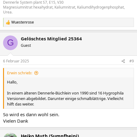
Dennerle System plant S7, E15, V30
Magnesiumnitrat hexahydrat, Kaliumnitrat, Kaliumdihydrogenphosphat,
Urea.
Wuestenrose
R
e
a
Gelöschtes Mitglied 25364
k
G
t
Guest
i
o
n
6 Februar 2025
#9
e
n
Erwin schrieb:
:
Hallo,
In einem älteren Dennerle-Büchlein von 1990 sind 16 Hygrophila
Versionen abgebildet. Darunter einige schmalblättrige. Vielleicht
hilft das weiter.
So wird es dann wohl sein.
Vielen Dank
Heiko Muth (Sumpfheini)