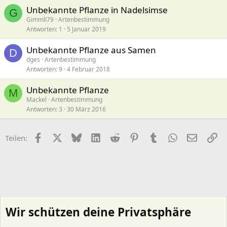
Unbekannte Pflanze in Nadelsimse
G
Gimmli79
Artenbestimmung
Antworten
1
5 Januar 2019
Unbekannte Pflanze aus Samen
D
dges
Artenbestimmung
Antworten
9
4 Februar 2018
Unbekannte Pflanze
M
Mackel
Artenbestimmung
Antworten
3
30 März 2016
Facebook
X (Twitter)
Bluesky
LinkedIn
Reddit
Pinterest
Tumblr
WhatsApp
E-Mail
Li
Teilen:
Wir schützen deine Privatsphäre