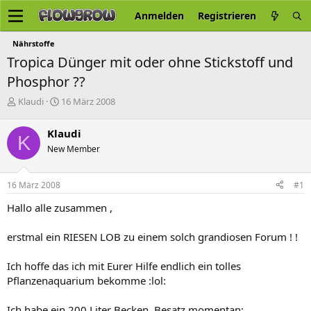
Anmelden
Registrieren
Nährstoffe
Tropica Dünger mit oder ohne Stickstoff und
Phosphor ??
E
E
Klaudi
16 März 2008
r
r
s
s
Klaudi
K
t
t
New Member
e
e
l
l
l
l
16 März 2008
#1
e
t
r
a
Hallo alle zusammen ,
m
erstmal ein RIESEN LOB zu einem solch grandiosen Forum ! !
Ich hoffe das ich mit Eurer Hilfe endlich ein tolles
Pflanzenaquarium bekomme :lol:
Ich habe ein 200 Liter Becken, Besatz momentan: