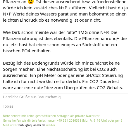
Pflanzen an
. Ist dieser ausreichend bzw. zufriedenstellend
würde ich kein zusätzliches N+P zuführen. Vielleicht hast du ja
N+P Werte deines Wassers parat und man bekommt so einen
leichten Eindruck ob es notwendig ist oder nicht.
Wie Dirk schon meinte war der "alte" TMG ohne N+P. Die
Pflanzennahrung ist dies ebenfalls. Die Pflanzennahrung+ die
du jetzt hast hat eben schon einiges an Stickstoff und ein
bisschen PO4 enthalten.
Bezüglich des Bodengrunds würde ich mir zunächst keine
Sorgen machen. Eine Nachtabschaltung ist bei CO2 auch
ausreichend. Ein pH Meter oder gar eine pH/Co2 Steuerung
halte ich für nicht wirklich erforderlich. Ein CO2 Dauertest
wäre aber eine gute Idee zum Überprüfen des CO2 Gehalts.
Herzliche Grüße aus Braunschweig,
Tobias
Bitte sendet mir keine geschäftlichen Anfragen als private Nachricht.
Gerne helfen wir dir telefonisch unter +49 531 2086358 (Mo.–Fr. 9–16 Uhr) oder per E-
Mail unter
huhu@aquasabi.de
weiter.