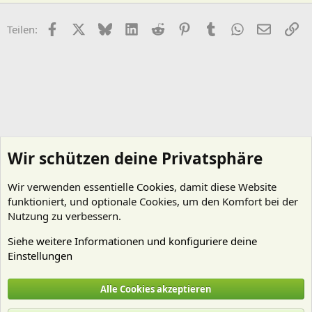
Facebook
X (Twitter)
Bluesky
LinkedIn
Reddit
Pinterest
Tumblr
WhatsApp
E-Mail
Li
Teilen:
Wir schützen deine Privatsphäre
Wir verwenden essentielle
Cookies
, damit diese Website
funktioniert, und optionale Cookies, um den Komfort bei der
Nutzung zu verbessern.
Siehe weitere Informationen und konfiguriere deine
Einstellungen
Nährstoffe
Alle Cookies akzeptieren
Cookies
Deutsch (Du)