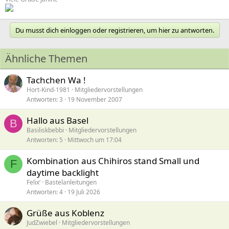
Du musst dich einloggen oder registrieren, um hier zu antworten.
Ähnliche Themen
Tachchen Wa !
Hort-Kind-1981
Mitgliedervorstellungen
Antworten
3
19 November 2007
Hallo aus Basel
B
Basiliskbebbi
Mitgliedervorstellungen
Antworten
5
Mittwoch um 17:04
Kombination aus Chihiros stand Small und
F
daytime backlight
Felix‘
Bastelanleitungen
Antworten
4
19 Juli 2026
Grüße aus Koblenz
JudZwiebel
Mitgliedervorstellungen