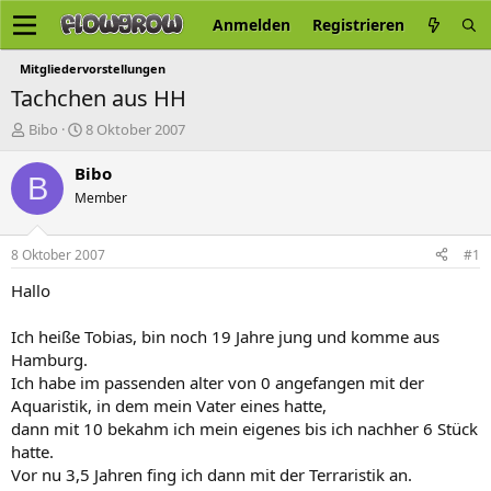
Anmelden
Registrieren
Mitgliedervorstellungen
Tachchen aus HH
E
E
Bibo
8 Oktober 2007
r
r
s
s
Bibo
B
t
t
Member
e
e
l
l
l
l
8 Oktober 2007
#1
e
t
r
a
Hallo
m
Ich heiße Tobias, bin noch 19 Jahre jung und komme aus
Hamburg.
Ich habe im passenden alter von 0 angefangen mit der
Aquaristik, in dem mein Vater eines hatte,
dann mit 10 bekahm ich mein eigenes bis ich nachher 6 Stück
hatte.
Vor nu 3,5 Jahren fing ich dann mit der Terraristik an.