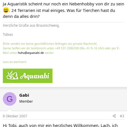
Ja Aquaristik scheint nur noch ein Nebenhobby von dir zu sein
. 24 Terrarien ist mal einiges. Was für Tierchen hast du
denn da alles drin?
Herzliche Grüße aus Braunschweig,
Tobias
Bitte sendet mir keine geschäftlichen Anfragen als private Nachricht.
Gerne helfen wir dir telefonisch unter +49 531 2086358 (Mo.–Fr. 9–16 Uhr) oder per E-
Mail unter
huhu@aquasabi.de
weiter.
Lass es wachsen!
Gabi
G
Member
8 Oktober 2007
#3
Hi Tobi, auch von mir ein herzliches Willkommen. Lach, ich