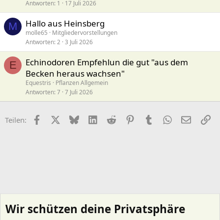
Antworten
1
17 Juli 2026
Hallo aus Heinsberg
M
molle65
Mitgliedervorstellungen
Antworten
2
3 Juli 2026
Echinodoren Empfehlun die gut "aus dem
E
Becken heraus wachsen"
Equestris
Pflanzen Allgemein
Antworten
7
7 Juli 2026
Facebook
X (Twitter)
Bluesky
LinkedIn
Reddit
Pinterest
Tumblr
WhatsApp
E-Mail
Li
Teilen:
Wir schützen deine Privatsphäre