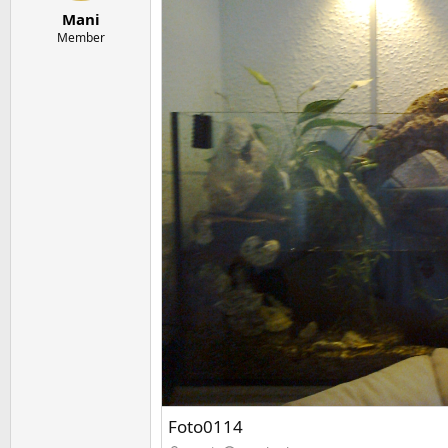
e
t
Mani
r
a
m
Member
Foto0114