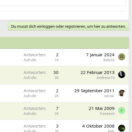
Du musst dich einloggen oder registrieren, um hier zu antworten.
Antworten
2
7 Januar 2024
R
Aufrufe
1K
Robi34
Antworten
30
22 Februar 2013
Aufrufe
5K
Andreas74
Antworten
2
29 September 2011
Aufrufe
2K
-serok-
Antworten
7
21 Mai 2009
F
Aufrufe
2K
freeeesh
Antworten
3
4 Oktober 2008
Aufrufe
2K
Tefe