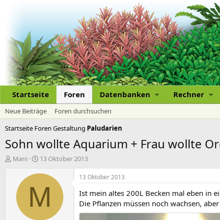
Startseite
Foren
Datenbanken
Rechner
Neue Beiträge
Foren durchsuchen
Startseite
Foren
Gestaltung
Paludarien
Sohn wollte Aquarium + Frau wollte Or
E
E
Mani
13 Oktober 2013
r
r
s
s
13 Oktober 2013
t
t
M
Ist mein altes 200L Becken mal eben in
e
e
l
l
Die Pflanzen müssen noch wachsen, aber 
l
l