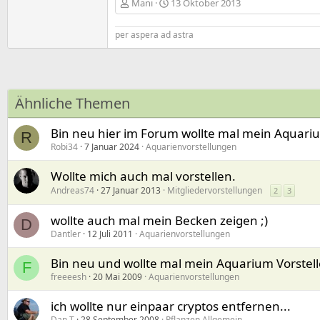
Mani
13 Oktober 2013
per aspera ad astra
Ähnliche Themen
Bin neu hier im Forum wollte mal mein Aquarium 
R
Robi34
7 Januar 2024
Aquarienvorstellungen
Wollte mich auch mal vorstellen.
Andreas74
27 Januar 2013
Mitgliedervorstellungen
2
3
wollte auch mal mein Becken zeigen ;)
D
Dantler
12 Juli 2011
Aquarienvorstellungen
Bin neu und wollte mal mein Aquarium Vorstel
F
freeeesh
20 Mai 2009
Aquarienvorstellungen
ich wollte nur einpaar cryptos entfernen...
Dan T
28 September 2008
Pflanzen Allgemein