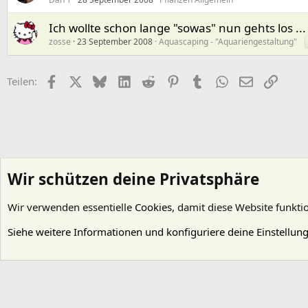
Ich wollte schon lange "sowas" nun gehts los ...
zosse
23 September 2008
Aquascaping - "Aquariengestaltung"
Facebook
X (Twitter)
Bluesky
LinkedIn
Reddit
Pinterest
Tumblr
WhatsApp
E-Mail
Link
Teilen:
Wir schützen deine Privatsphäre
Wir verwenden essentielle
Cookies
, damit diese Website funkti
Startseite
Foren
Gestaltung
Paludarien
Siehe weitere Informationen und konfiguriere deine Einstellun
Cookies
Deutsch (Du)