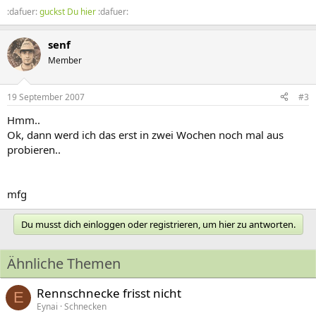
:dafuer:
guckst Du hier
:dafuer:
senf
Member
19 September 2007
#3
Hmm..
Ok, dann werd ich das erst in zwei Wochen noch mal aus
probieren..
mfg
Du musst dich einloggen oder registrieren, um hier zu antworten.
Ähnliche Themen
Rennschnecke frisst nicht
E
Eynai
Schnecken