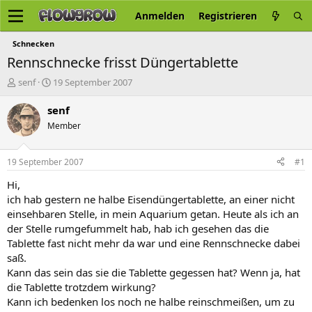
Anmelden
Registrieren
Schnecken
Rennschnecke frisst Düngertablette
E
E
senf
19 September 2007
r
r
s
s
senf
t
t
Member
e
e
l
l
l
l
19 September 2007
#1
e
t
r
a
Hi,
m
ich hab gestern ne halbe Eisendüngertablette, an einer nicht
einsehbaren Stelle, in mein Aquarium getan. Heute als ich an
der Stelle rumgefummelt hab, hab ich gesehen das die
Tablette fast nicht mehr da war und eine Rennschnecke dabei
saß.
Kann das sein das sie die Tablette gegessen hat? Wenn ja, hat
die Tablette trotzdem wirkung?
Kann ich bedenken los noch ne halbe reinschmeißen, um zu