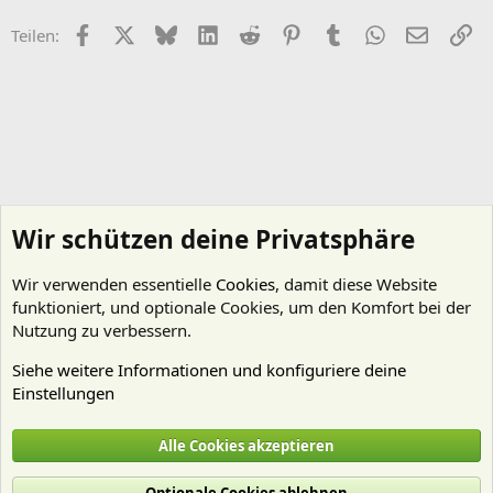
Facebook
X (Twitter)
Bluesky
LinkedIn
Reddit
Pinterest
Tumblr
WhatsApp
E-Mail
Li
Teilen:
Wir schützen deine Privatsphäre
Wir verwenden essentielle
Cookies
, damit diese Website
funktioniert, und optionale Cookies, um den Komfort bei der
Nutzung zu verbessern.
Siehe weitere Informationen und konfiguriere deine
Einstellungen
Schnecken
Alle Cookies akzeptieren
Cookies
Deutsch (Du)
Optionale Cookies ablehnen