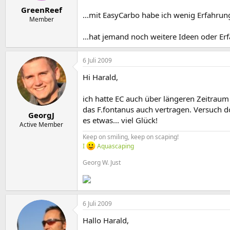
e
t
GreenReef
r
a
...mit EasyCarbo habe ich wenig Erfahru
m
Member
…hat jemand noch weitere Ideen oder Erf
6 Juli 2009
Hi Harald,
ich hatte EC auch über längeren Zeitraum 
das F.fontanus auch vertragen. Versuch d
GeorgJ
es etwas... viel Glück!
Active Member
Keep on smiling, keep on scaping!
I
Aquascaping
Georg W. Just
6 Juli 2009
Hallo Harald,