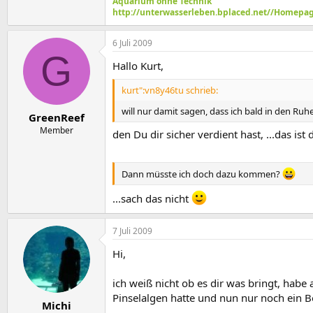
Aquarium ohne Technik
http://unterwasserleben.bplaced.net//Homepag
6 Juli 2009
G
Hallo Kurt,
kurt":vn8y46tu schrieb:
will nur damit sagen, dass ich bald in den Ru
GreenReef
Member
den Du dir sicher verdient hast, ...das is
Dann müsste ich doch dazu kommen?
...sach das nicht
7 Juli 2009
Hi,
ich weiß nicht ob es dir was bringt, hab
Pinselalgen hatte und nun nur noch ein 
Michi