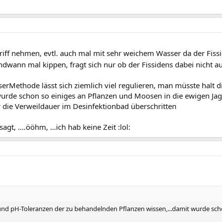
ngriff nehmen, evtl. auch mal mit sehr weichem Wasser da der Fi
gendwann mal kippen, fragt sich nur ob der Fissidens dabei nicht 
erMethode lässt sich ziemlich viel regulieren, man müsste halt d
wurde schon so einiges an Pflanzen und Moosen in die ewigen Jag
die Verweildauer im Desinfektionbad überschritten
t, ....ööhm, ...ich hab keine Zeit :lol:
 und pH-Toleranzen der zu behandelnden Pflanzen wissen,...damit wurde sc