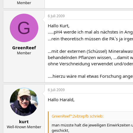
Member
6 Juli 2009
G
Hallo Kurt,
.....pH4 werde ich mal als nächstes in A
...rein theoretisch müssen die PA`s ja ir
GreenReef
…mit der externen (Schüssel) Mineralwass
Member
behandelnden Pflanzen wissen, ...damit 
ohne Verschneidung verwendet und/oder 
....hierzu wäre mal etwas Forschung angesag
6 Juli 2009
Hallo Harald,
GreenReef":2vbtepfb schrieb:
kurt
man müsste halt die jeweiligen Einwirkzeiten
Well-Known Member
geschickt,