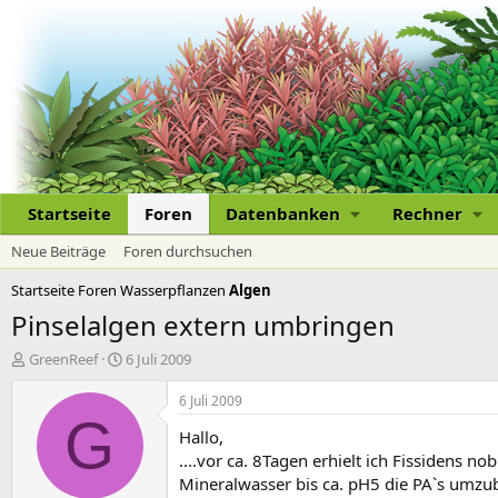
Startseite
Foren
Datenbanken
Rechner
Neue Beiträge
Foren durchsuchen
Startseite
Foren
Wasserpflanzen
Algen
Pinselalgen extern umbringen
E
E
GreenReef
6 Juli 2009
r
r
s
s
6 Juli 2009
t
t
G
Hallo,
e
e
l
l
....vor ca. 8Tagen erhielt ich Fissidens n
l
l
Mineralwasser bis ca. pH5 die PA`s umzubr