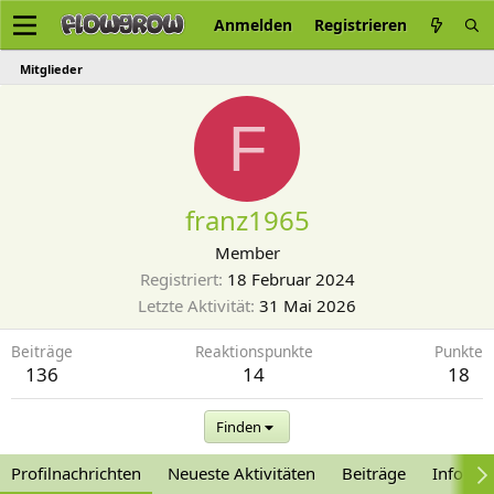
Anmelden
Registrieren
Mitglieder
F
franz1965
Member
Registriert
18 Februar 2024
Letzte Aktivität
31 Mai 2026
Beiträge
Reaktionspunkte
Punkte
136
14
18
Finden
Profilnachrichten
Neueste Aktivitäten
Beiträge
Informa