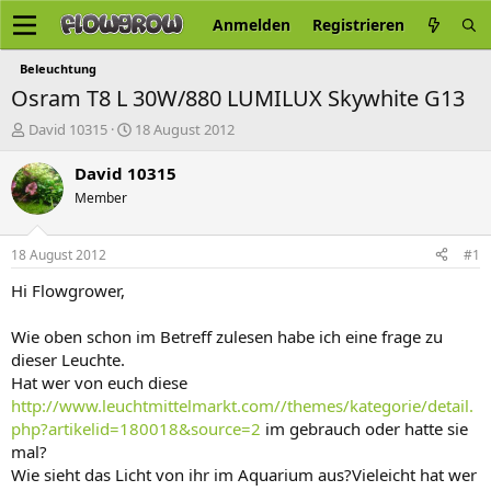
Anmelden
Registrieren
Beleuchtung
Osram T8 L 30W/880 LUMILUX Skywhite G13
E
E
David 10315
18 August 2012
r
r
s
s
David 10315
t
t
Member
e
e
l
l
l
l
18 August 2012
#1
e
t
r
a
Hi Flowgrower,
m
Wie oben schon im Betreff zulesen habe ich eine frage zu
dieser Leuchte.
Hat wer von euch diese
http://www.leuchtmittelmarkt.com//themes/kategorie/detail.
php?artikelid=180018&source=2
im gebrauch oder hatte sie
mal?
Wie sieht das Licht von ihr im Aquarium aus?Vieleicht hat wer