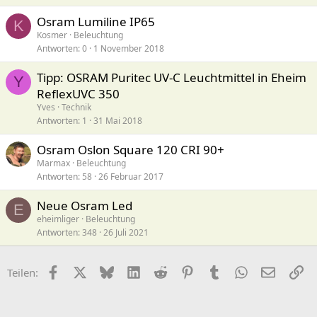
Osram Lumiline IP65
K
Kosmer
Beleuchtung
Antworten
0
1 November 2018
Tipp: OSRAM Puritec UV-C Leuchtmittel in Eheim
Y
ReflexUVC 350
Yves
Technik
Antworten
1
31 Mai 2018
Osram Oslon Square 120 CRI 90+
Marmax
Beleuchtung
Antworten
58
26 Februar 2017
Neue Osram Led
E
eheimliger
Beleuchtung
Antworten
348
26 Juli 2021
Facebook
X (Twitter)
Bluesky
LinkedIn
Reddit
Pinterest
Tumblr
WhatsApp
E-Mail
Li
Teilen: