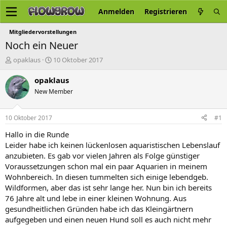
Anmelden
Registrieren
Mitgliedervorstellungen
Noch ein Neuer
E
E
opaklaus
10 Oktober 2017
r
r
s
s
opaklaus
t
t
New Member
e
e
l
l
l
l
10 Oktober 2017
#1
e
t
r
a
Hallo in die Runde
m
Leider habe ich keinen lückenlosen aquaristischen Lebenslauf
anzubieten. Es gab vor vielen Jahren als Folge günstiger
Voraussetzungen schon mal ein paar Aquarien in meinem
Wohnbereich. In diesen tummelten sich einige lebendgeb.
Wildformen, aber das ist sehr lange her. Nun bin ich bereits
76 Jahre alt und lebe in einer kleinen Wohnung. Aus
gesundheitlichen Gründen habe ich das Kleingärtnern
aufgegeben und einen neuen Hund soll es auch nicht mehr