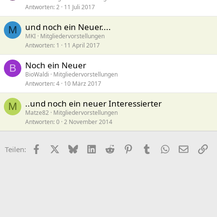
Antworten
2
11 Juli 2017
und noch ein Neuer....
M
MKI
Mitgliedervorstellungen
Antworten
1
11 April 2017
Noch ein Neuer
B
BioWaldi
Mitgliedervorstellungen
Antworten
4
10 März 2017
..und noch ein neuer Interessierter
M
Matze82
Mitgliedervorstellungen
Antworten
0
2 November 2014
Facebook
X (Twitter)
Bluesky
LinkedIn
Reddit
Pinterest
Tumblr
WhatsApp
E-Mail
Li
Teilen: