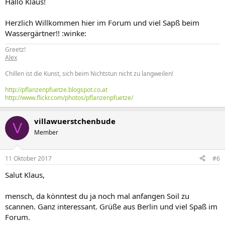
Hallo Klaus!
Herzlich Willkommen hier im Forum und viel Sapß beim
Wassergärtner!! :winke:
Greetz!
Alex
Chillen ist die Kunst, sich beim Nichtstun nicht zu langweilen!
http://pflanzenpfuetze.blogspot.co.at
http://www.flickr.com/photos/pflanzenpfuetze/
villawuerstchenbude
V
Member
11 Oktober 2017
#6
Salut Klaus,
mensch, da könntest du ja noch mal anfangen Soil zu
scannen. Ganz interessant. Grüße aus Berlin und viel Spaß im
Forum.