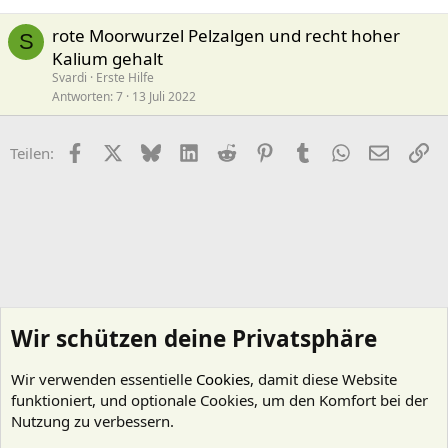
rote Moorwurzel Pelzalgen und recht hoher
S
Kalium gehalt
Svardi
Erste Hilfe
Antworten
7
13 Juli 2022
Facebook
X (Twitter)
Bluesky
LinkedIn
Reddit
Pinterest
Tumblr
WhatsApp
E-Mail
Li
Teilen:
Wir schützen deine Privatsphäre
Wir verwenden essentielle
Cookies
, damit diese Website
funktioniert, und optionale Cookies, um den Komfort bei der
Nutzung zu verbessern.