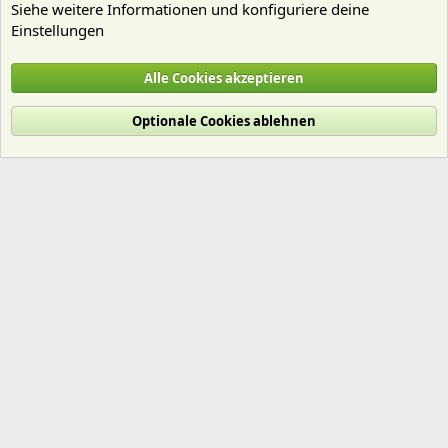
Siehe weitere Informationen und konfiguriere deine
Einstellungen
Nährstoffe
Alle Cookies akzeptieren
Cookies
Deutsch (Du)
Optionale Cookies ablehnen
Nutzungsbedingungen
Datenschutz
Hilfe und Impressum
Start
R
S
S