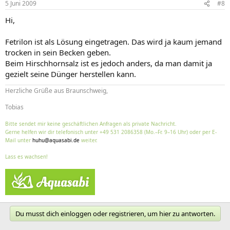
5 Juni 2009
#8
Hi,
Fetrilon ist als Lösung eingetragen. Das wird ja kaum jemand
trocken in sein Becken geben.
Beim Hirschhornsalz ist es jedoch anders, da man damit ja
gezielt seine Dünger herstellen kann.
Herzliche Grüße aus Braunschweig,
Tobias
Bitte sendet mir keine geschäftlichen Anfragen als private Nachricht.
Gerne helfen wir dir telefonisch unter +49 531 2086358 (Mo.–Fr. 9–16 Uhr) oder per E-
Mail unter
huhu@aquasabi.de
weiter.
Lass es wachsen!
Du musst dich einloggen oder registrieren, um hier zu antworten.