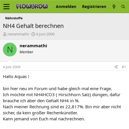
Anmelden
Registrieren
Nährstoffe
NH4 Gehalt berechnen
E
E
nerammathi
4 Juni 2009
r
r
s
s
nerammathi
N
t
t
Member
e
e
l
l
l
l
4 Juni 2009
#1
e
t
r
a
Hallo Aquas !
m
bin hier neu im Forum und habe gleich mal eine Frage.
Ich möchte mit NH4HCO3 ( Hirschhorn Salz) düngen, dafür
brauche ich aber den Gehalt NH4 in %.
Nach meiner Rechnung sind es 22,817%. Bin mir aber nicht
sicher, da kein großer Rechenkünstler.
Kann jemand von Euch mal nachrechnen.