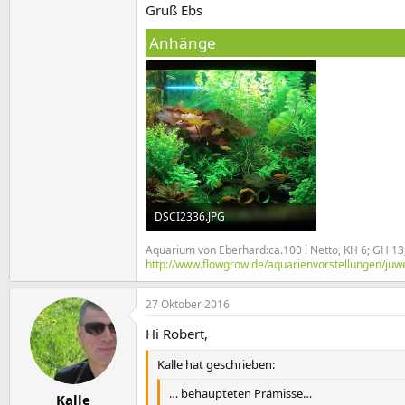
Gruß Ebs
Anhänge
DSCI2336.JPG
268,2 KB · Aufrufe: 2.051
Aquarium von Eberhard:ca.100 l Netto, KH 6; GH 13; 
http://www.flowgrow.de/aquarienvorstellungen/juw
27 Oktober 2016
Hi Robert,
Kalle hat geschrieben:
… behaupteten Prämisse…
Kalle