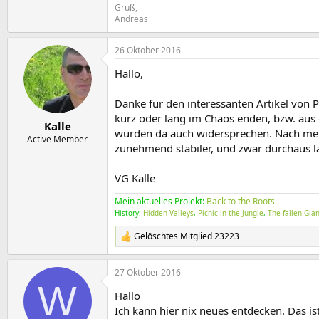
Gruß,
Andreas
26 Oktober 2016
Hallo,
Danke für den interessanten Artikel von P
kurz oder lang im Chaos enden, bzw. aus d
Kalle
würden da auch widersprechen. Nach mei
Active Member
zunehmend stabiler, und zwar durchaus la
VG Kalle
Mein aktuelles Projekt:
Back to the Roots
History:
Hidden Valleys
,
Picnic in the Jungle
,
The fallen Gia
Gelöschtes Mitglied 23223
R
e
a
27 Oktober 2016
k
W
t
Hallo
i
o
Ich kann hier nix neues entdecken. Das 