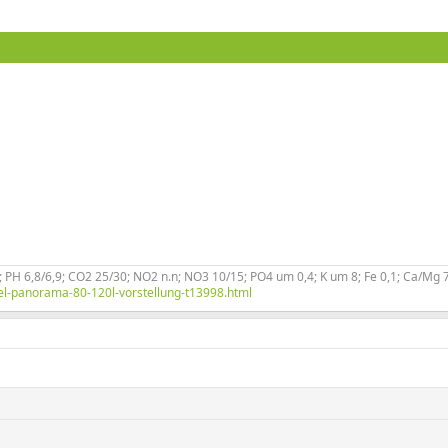
PH 6,8/6,9; CO2 25/30; NO2 n.n; NO3 10/15; PO4 um 0,4; K um 8; Fe 0,1; Ca/Mg 7 
el-panorama-80-120l-vorstellung-t13998.html