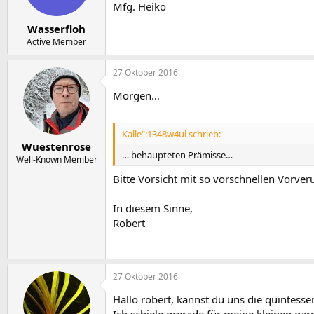
n
Mfg. Heiko
e
n
Wasserfloh
:
Active Member
27 Oktober 2016
Morgen…
Kalle":1348w4ul schrieb:
Wuestenrose
… behaupteten Prämisse…
Well-Known Member
Bitte Vorsicht mit so vorschnellen Vorve
In diesem Sinne,
Robert
27 Oktober 2016
Hallo robert, kannst du uns die quintesse
Ich schiele grerade für meine kleinen g