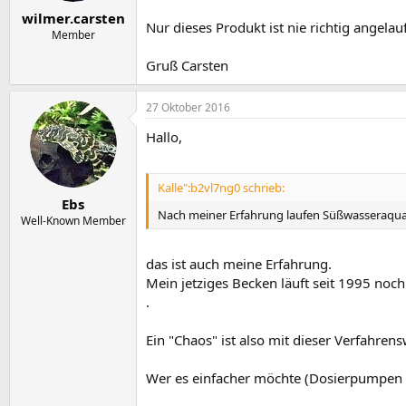
wilmer.carsten
Nur dieses Produkt ist nie richtig angelau
Member
Gruß Carsten
27 Oktober 2016
Hallo,
Kalle":b2vl7ng0 schrieb:
Ebs
Nach meiner Erfahrung laufen Süßwasseraquar
Well-Known Member
das ist auch meine Erfahrung.
Mein jetziges Becken läuft seit 1995 noc
.
Ein "Chaos" ist also mit dieser Verfahren
Wer es einfacher möchte (Dosierpumpen kö