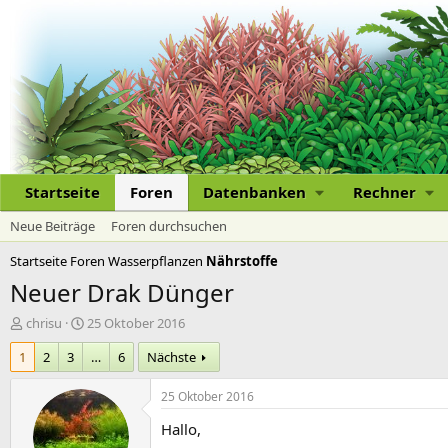
Startseite
Foren
Datenbanken
Rechner
Neue Beiträge
Foren durchsuchen
Startseite
Foren
Wasserpflanzen
Nährstoffe
Neuer Drak Dünger
E
E
chrisu
25 Oktober 2016
r
r
1
2
3
…
6
Nächste
s
s
t
t
e
e
25 Oktober 2016
l
l
Hallo,
l
l