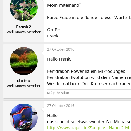
Moin miteinand``
kurze Frage in die Runde - dieser Würfel 
Frank2
Grüße
Well-Known Member
Frank
27 Oktober 2016
Hallo Frank,
Ferrdrakon Power ist ein Mikrodünger.
Ferrdrakon Evolution wird dem Namen nac
chrisu
Werde mal beim Doc Kremser nachfragen
Well-Known Member
Mfg Christian
27 Oktober 2016
Hallo,
das scheint so etwas wie der Zac Monatsd
http://www.zajac.de/Zac-plus:-Nano-2