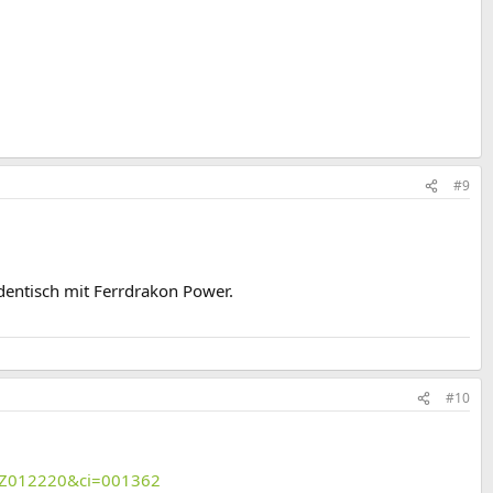
#9
dentisch mit Ferrdrakon Power.
#10
=ZZ012220&ci=001362