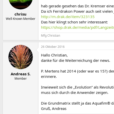
e
t
r
a
hab gerade gesehen das Dr. Kremser eine
m
Da ich Ferrdrakon Power auch seit viele
chrisu
http://m.drak.de/item/323135
Well-Known Member
Das hier klingt schon sehr interessant:
https://shop.drak.de/media/pdf/Langzeits
Mfg Christian
26 Oktober 2016
Hallo Christian,
danke für die Weiterreichung der news.
P. Mertens hat 2014 (oder war es 15?) de
Andreas S.
erinnere.
Member
Inwieweit sich die „Evolution“ als Revoluti
muss sich durch die Anwender zeigen.
Die Grundmatrix stellt ja das Aquafim® dar
Gruß, Andreas