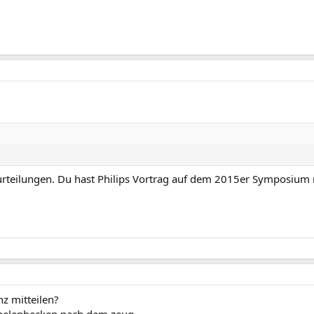
rurteilungen. Du hast Philips Vortrag auf dem 2015er Symposium 
nz mitteilen?
arnelenbecken nach dem zeug.