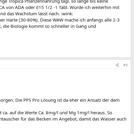
nge Tropica Pflanzennahrung tägl. so lange bis keine
CA von ADA oder E15 1/2 -1 Tabl. Würde ich weiterhin mit
d das Wachstum lässt nach. :wink:
cher Härte (30-80%). Diese WAW mache ich anfangs alle 2-3
, die Biologie kommt so schneller in Gang und
#9
gen. Die PPS Pro Lösung ist da eher ein Ansatz der dem
 ca. auf die Werte Ca. 8mg/l und Mg 1mg/l heraus. So
entauscher für das Becken im Angebot, damit das Wasser auch