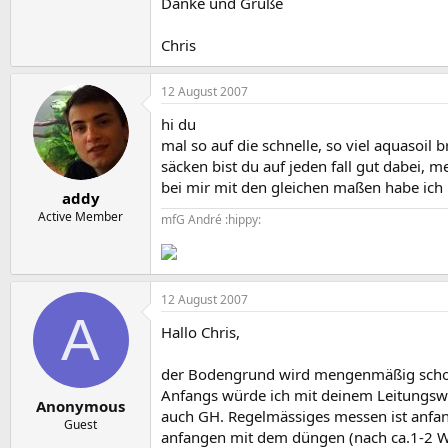
Danke und Grüße
Chris
12 August 2007
hi du
mal so auf die schnelle, so viel aquasoi
säcken bist du auf jeden fall gut dabei, 
bei mir mit den gleichen maßen habe ich
addy
Active Member
mfG André :hippy:
12 August 2007
A
Hallo Chris,
der Bodengrund wird mengenmäßig schon
Anfangs würde ich mit deinem Leitungswass
Anonymous
auch GH. Regelmässiges messen ist anfan
Guest
anfangen mit dem düngen (nach ca.1-2 Wo