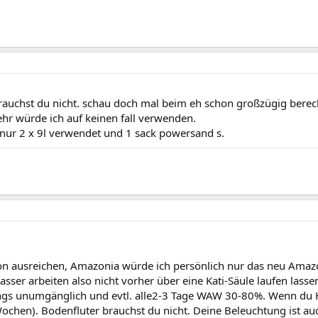
l brauchst du nicht. schau doch mal beim eh schon großzügig ber
mehr würde ich auf keinen fall verwenden.
 nur 2 x 9l verwendet und 1 sack powersand s.
 ausreichen, Amazonia würde ich persönlich nur das neu Ama
er arbeiten also nicht vorher über eine Kati-Säule laufen lassen
gs unumgänglich und evtl. alle2-3 Tage WAW 30-80%. Wenn du Hem
chen). Bodenfluter brauchst du nicht. Deine Beleuchtung ist au