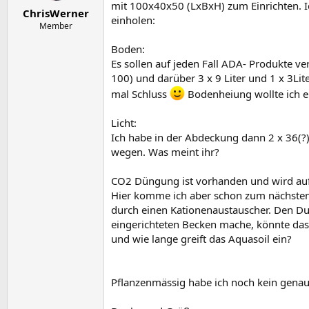
e
t
mit 100x40x50 (LxBxH) zum Einrichten. I
ChrisWerner
r
a
einholen:
m
Member
Boden:
Es sollen auf jeden Fall ADA- Produkte ver
100) und darüber 3 x 9 Liter und 1 x 3Li
mal Schluss
Bodenheiung wollte ich ei
Licht:
Ich habe in der Abdeckung dann 2 x 36(?)
wegen. Was meint ihr?
CO2 Düngung ist vorhanden und wird auf p
Hier komme ich aber schon zum nächsten.
durch einen Kationenaustauscher. Den Du
eingerichteten Becken mache, könnte da
und wie lange greift das Aquasoil ein?
Pflanzenmässig habe ich noch kein genauen 