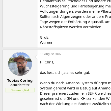
Hemianthus callitrichoides und andere Pf
Wuchssteigerung und Farbsteigerung mehr
Volldünger düngen, würden meine Pflanz
Sollten sich Algen zeigen oder andere Pr
Tage wegen der Enthärtung Aquasoil, um 
Nährstoffspitzen werden vermieden.
Gruß
Werner
13 August 2007
Hi Chris,
das liest sich ja alles sehr gut.
Tobias Coring
Wenn du nach Amanos System düngen möch
Administrator
System gerecht wird in Bezug auf Amanos
Teammitglied
Dieser präferiert zudem ein SEHR weiche
gesehen ist die GH und KH senkenden Wir
nach der Wirkung des Bodens zusätzlich 