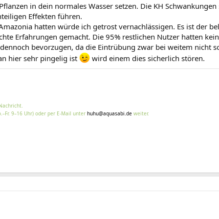
flanzen in dein normales Wasser setzen. Die KH Schwankungen sin
eiligen Effekten führen.
Amazonia hatten würde ich getrost vernachlässigen. Es ist der 
echte Erfahrungen gemacht. Die 95% restlichen Nutzer hatten ke
r dennoch bevorzugen, da die Eintrübung zwar bei weitem nicht so
n hier sehr pingelig ist
wird einem dies sicherlich stören.
Nachricht.
.–Fr. 9–16 Uhr) oder per E-Mail unter
huhu@aquasabi.de
weiter.