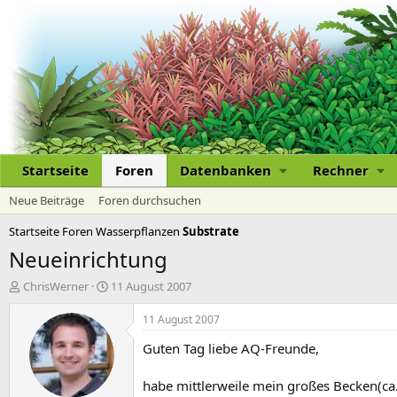
Startseite
Foren
Datenbanken
Rechner
Neue Beiträge
Foren durchsuchen
Startseite
Foren
Wasserpflanzen
Substrate
Neueinrichtung
E
E
ChrisWerner
11 August 2007
r
r
s
s
11 August 2007
t
t
Guten Tag liebe AQ-Freunde,
e
e
l
l
l
l
habe mittlerweile mein großes Becken(ca.