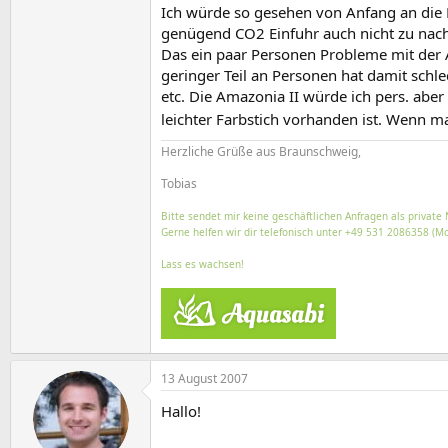
Ich würde so gesehen von Anfang an die P
genügend CO2 Einfuhr auch nicht zu nacht
Das ein paar Personen Probleme mit der 
geringer Teil an Personen hat damit schl
etc. Die Amazonia II würde ich pers. abe
leichter Farbstich vorhanden ist. Wenn ma
Herzliche Grüße aus Braunschweig,
Tobias
Bitte sendet mir keine geschäftlichen Anfragen als private 
Gerne helfen wir dir telefonisch unter +49 531 2086358 (Mo
Lass es wachsen!
13 August 2007
Hallo!