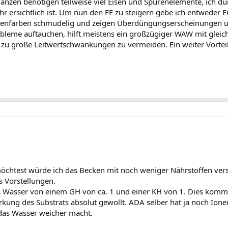
lanzen benötigen teilweise viel Eisen und Spurenelemente, ich dü
 ersichtlich ist. Um nun den FE zu steigern gebe ich entweder E
enfarben schmudelig und zeigen Überdüngungserscheinungen un
obleme auftauchen, hilft meistens ein großzügiger WAW mit glei
zu große Leitwertschwankungen zu vermeiden. Ein weiter Vorteil
test würde ich das Becken mit noch weniger Nährstoffen versor
 Vorstellungen.
s Wasser von einem GH von ca. 1 und einer KH von 1. Dies kommt
kung des Substrats absolut gewollt. ADA selber hat ja noch Ion
das Wasser weicher macht.