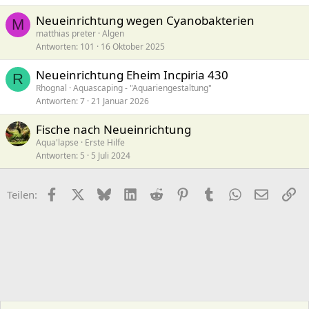
Neueinrichtung wegen Cyanobakterien
M
matthias preter
Algen
Antworten
101
16 Oktober 2025
Neueinrichtung Eheim Incpiria 430
R
Rhognal
Aquascaping - "Aquariengestaltung"
Antworten
7
21 Januar 2026
Fische nach Neueinrichtung
Aqua'lapse
Erste Hilfe
Antworten
5
5 Juli 2024
Facebook
X (Twitter)
Bluesky
LinkedIn
Reddit
Pinterest
Tumblr
WhatsApp
E-Mail
Li
Teilen: