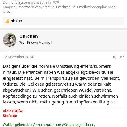
Dennerle System plant S7, E15, V30
Magnesiumnitrat hexahydrat, Kaliumnitrat, Kaliumdihydrogenphosphat,
Urea.
NickHo
R
e
a
Öhrchen
k
t
Well-Known Member
i
o
n
12 Dezember 2024
#7
e
n
Das geht über die normale Umstellung emers/submers
:
hinaus. Die Pflanzen haben was abgekriegt, bevor du sie
eingesetzt hast. Beim Transport zu kalt geworden, vielleicht.
Oder zu viel Gel dran gelassen/es zu warm oder zu kalt
abgewaschen? Wie schon geschrieben wurde, versuche,
Kopfstecklinge zu retten. Notfalls auch einfach schwimmen
lassen, wenn nicht mehr genug zum Einpflanzen übrig ist.
Viele Grüße
Stefanie
_____________________________________________________________________________________
Wälder gehen den Völkern voran, die Wüsten folgen ihnen.