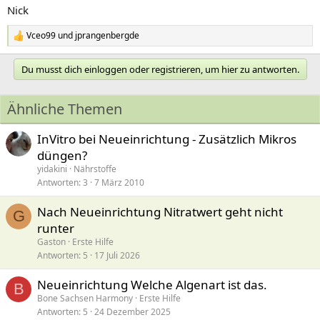
Nick
Vceo99
und
jprangenbergde
R
e
a
Du musst dich einloggen oder registrieren, um hier zu antworten.
k
t
i
Ähnliche Themen
o
n
e
InVitro bei Neueinrichtung - Zusätzlich Mikros
n
düngen?
:
yidakini
Nährstoffe
Antworten
3
7 März 2010
Nach Neueinrichtung Nitratwert geht nicht
G
runter
Gaston
Erste Hilfe
Antworten
5
17 Juli 2026
Neueinrichtung Welche Algenart ist das.
B
Bone Sachsen Harmony
Erste Hilfe
Antworten
5
24 Dezember 2025