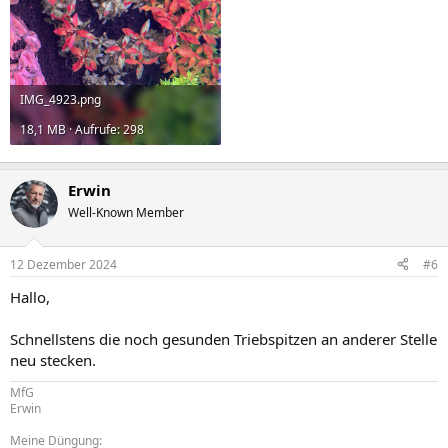
IMG_4923.png
18,1 MB · Aufrufe: 298
Erwin
Well-Known Member
12 Dezember 2024
#6
Hallo,
Schnellstens die noch gesunden Triebspitzen an anderer Stelle
neu stecken.
MfG
Erwin
Meine Düngung: