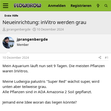
Anmelden
Registrieren
Erste Hilfe
Neueinrichtung: inVitro werden grau
E
E
jprangenbergde
10 Dezember 2024
r
r
s
s
jprangenbergde
t
t
Member
e
e
l
l
l
l
10 Dezember 2024
#1
e
t
r
a
Mein Aquarium läuft nun seit 9 Tagen. Die meisten Pflanzen
m
waren InVitros.
Meine Ludwigia palustris "Super Red" wächst super, wird
unten aber teilweise grau.
Alle Pflanzen sind in ADA Amazonia 2 Soil gepflanzt.
Jemand eine Idee woran das liegen könnte?