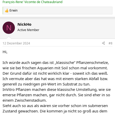
François-Rene' Vicomte de Chateaubriand
Erwin
R
e
a
NickHo
k
N
t
Active Member
i
o
n
12 Dezember 2024
#8
e
n
Hi,
:
Ich würde auch sagen das ist „klassische“ Pflanzenschmelze,
wie sie bei frischen Aquarien mit Soil schon mal vorkommt.
Der Grund dafür ist nicht wirklich klar - soweit ich das weiß.
Ich vermute aber das hat was mit einem starken Abfall bzw.
generell zu niedrigen pH-Wert im Substrat zu tun.
InVitro Pflanzen machen diese klassische Umstellung, wie sie
emerse Pflanzen machen, gar nicht durch. Sie sind eher in so
einem Zwischenstadium.
Sieht auch so aus als wären sie vorher schon im submersen
Zustand gewachsen. Die kommen ja nicht so groß aus dem