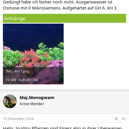
Gedüngt habe ich bisher noch nicht. Ausganswasser ist
Osmose mit 0 Mikrosiemens. Aufgehärtet auf GH 6, KH 3.
Anhänge
IMG_4917.png
16 MB · Aufrufe: 346
Maj.Monogwam
Active Member
10 Dezember 2024
#2
Hallo, In-Vitro Pflanzen sind Emers also in ihrer Überwasser-