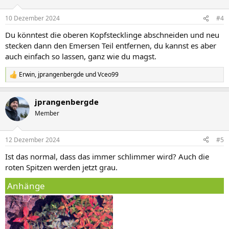
10 Dezember 2024
#4
Du könntest die oberen Kopfstecklinge abschneiden und neu
stecken dann den Emersen Teil entfernen, du kannst es aber
auch einfach so lassen, ganz wie du magst.
Erwin
,
jprangenbergde
und
Vceo99
R
e
a
jprangenbergde
k
t
Member
i
o
n
12 Dezember 2024
#5
e
n
Ist das normal, dass das immer schlimmer wird? Auch die
:
roten Spitzen werden jetzt grau.
Anhänge