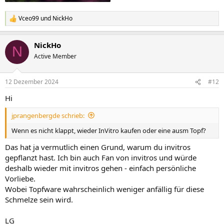
Vceo99
und
NickHo
R
e
a
NickHo
k
N
t
Active Member
i
o
n
12 Dezember 2024
#12
e
n
Hi
:
jprangenbergde schrieb:
Wenn es nicht klappt, wieder InVitro kaufen oder eine ausm Topf?
Das hat ja vermutlich einen Grund, warum du invitros
gepflanzt hast. Ich bin auch Fan von invitros und würde
deshalb wieder mit invitros gehen - einfach persönliche
Vorliebe.
Wobei Topfware wahrscheinlich weniger anfällig für diese
Schmelze sein wird.
LG