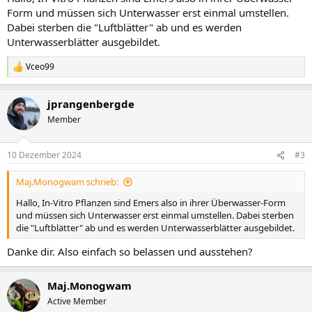
Form und müssen sich Unterwasser erst einmal umstellen.
Dabei sterben die "Luftblätter" ab und es werden
Unterwasserblätter ausgebildet.
Vceo99
R
e
a
jprangenbergde
k
t
Member
i
o
n
10 Dezember 2024
#3
e
n
Maj.Monogwam schrieb:
:
Hallo, In-Vitro Pflanzen sind Emers also in ihrer Überwasser-Form
und müssen sich Unterwasser erst einmal umstellen. Dabei sterben
die "Luftblätter" ab und es werden Unterwasserblätter ausgebildet.
Danke dir. Also einfach so belassen und ausstehen?
Maj.Monogwam
Active Member