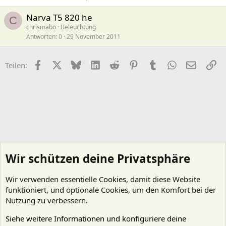
Narva T5 820 he
C
chrismabo
Beleuchtung
Antworten
0
29 November 2011
Facebook
X (Twitter)
Bluesky
LinkedIn
Reddit
Pinterest
Tumblr
WhatsApp
E-Mail
Li
Teilen:
Wir schützen deine Privatsphäre
Wir verwenden essentielle
Cookies
, damit diese Website
funktioniert, und optionale Cookies, um den Komfort bei der
Nutzung zu verbessern.
Siehe weitere Informationen und konfiguriere deine