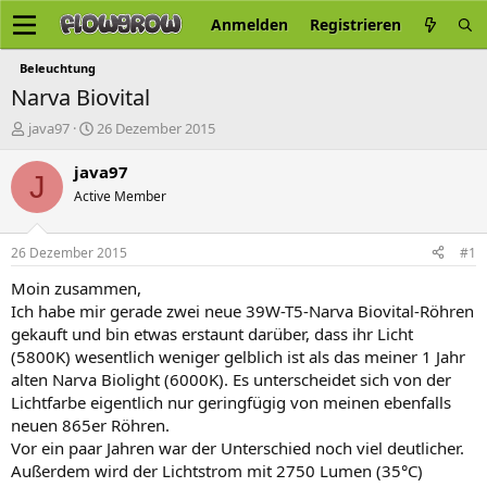
Anmelden
Registrieren
Beleuchtung
Narva Biovital
E
E
java97
26 Dezember 2015
r
r
s
s
java97
J
t
t
Active Member
e
e
l
l
l
l
26 Dezember 2015
#1
e
t
r
a
Moin zusammen,
m
Ich habe mir gerade zwei neue 39W-T5-Narva Biovital-Röhren
gekauft und bin etwas erstaunt darüber, dass ihr Licht
(5800K) wesentlich weniger gelblich ist als das meiner 1 Jahr
alten Narva Biolight (6000K). Es unterscheidet sich von der
Lichtfarbe eigentlich nur geringfügig von meinen ebenfalls
neuen 865er Röhren.
Vor ein paar Jahren war der Unterschied noch viel deutlicher.
Außerdem wird der Lichtstrom mit 2750 Lumen (35°C)