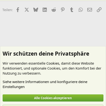
Facebook
X (Twitter)
Bluesky
LinkedIn
Reddit
Pinterest
Tumblr
WhatsApp
E-Mail
Li
Teilen:
Wir schützen deine Privatsphäre
Wir verwenden essentielle
Cookies
, damit diese Website
funktioniert, und optionale Cookies, um den Komfort bei der
Nutzung zu verbessern.
Siehe weitere Informationen und konfiguriere deine
Einstellungen
Pflanzen Allgemein
Alle Cookies akzeptieren
Cookies
Deutsch (Du)