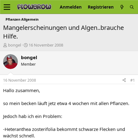
Anmelden
Registrieren
Pflanzen Allgemein
Mangelerscheinungen und Algen..brauche
Hilfe.
E
E
bongel
16 November 2008
r
r
s
s
bongel
t
t
Member
e
e
l
l
l
l
16 November 2008
#1
e
t
r
a
Hallo zusammen,
m
so mein becken läuft jetz etwa 4 wochen mit allen Pflanzen.
Jedoch hab ich ein Problem:
-Heteranthea zosterifolia bekommt schwarze Flecken und
wächst schnell.