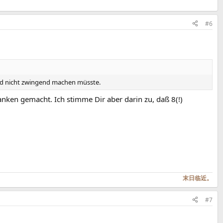
#6
nd nicht zwingend machen müsste.
ken gemacht. Ich stimme Dir aber darin zu, daß 8(!)
末日临近。
#7