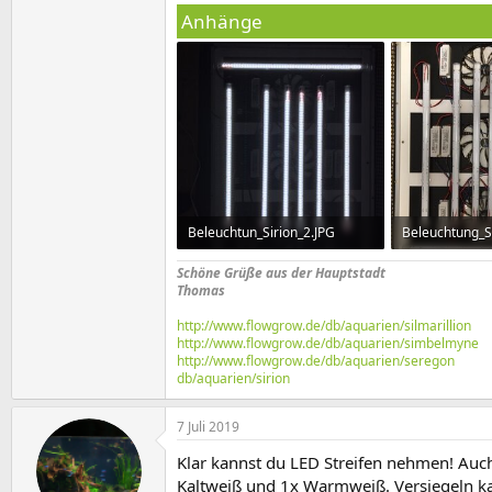
Anhänge
Beleuchtun_Sirion_2.JPG
Beleuchtung_Si
35,3 KB · Aufrufe: 858
75,6 KB · Aufru
Schöne Grüße aus der Hauptstadt
Thomas
http://www.flowgrow.de/db/aquarien/silmarillion
http://www.flowgrow.de/db/aquarien/simbelmyne
http://www.flowgrow.de/db/aquarien/seregon
db/aquarien/sirion
7 Juli 2019
Klar kannst du LED Streifen nehmen! Auch
Kaltweiß und 1x Warmweiß. Versiegeln kan