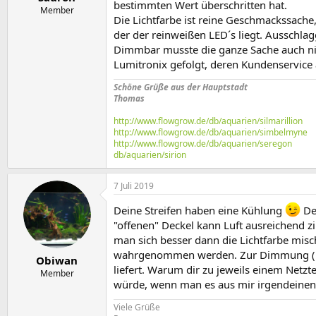
bestimmten Wert überschritten hat.
Member
Die Lichtfarbe ist reine Geschmackssache
der der reinweißen LED´s liegt. Ausschla
Dimmbar musste die ganze Sache auch nich
Lumitronix gefolgt, deren Kundenservice
Schöne Grüße aus der Hauptstadt
Thomas
http://www.flowgrow.de/db/aquarien/silmarillion
http://www.flowgrow.de/db/aquarien/simbelmyne
http://www.flowgrow.de/db/aquarien/seregon
db/aquarien/sirion
7 Juli 2019
Deine Streifen haben eine Kühlung
Der
"offenen" Deckel kann Luft ausreichend 
man sich besser dann die Lichtfarbe misc
wahrgenommen werden. Zur Dimmung (nach 
Obiwan
liefert. Warum dir zu jeweils einem Netzt
Member
würde, wenn man es aus mir irgendeine
Viele Grüße