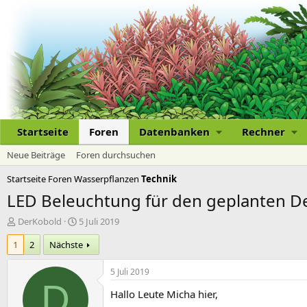
Startseite
Foren
Datenbanken
Rechner
Neue Beiträge
Foren durchsuchen
Startseite
Foren
Wasserpflanzen
Technik
LED Beleuchtung für den geplanten D
E
E
DerKobold
5 Juli 2019
r
r
1
2
Nächste
s
s
t
t
e
e
5 Juli 2019
l
l
D
Hallo Leute Micha hier,
l
l