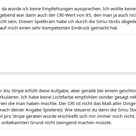
, da würde ich keine Empfehlungen aussprechen. Ich wollte keine 
ggebend war dann auch der CRI-Wert von 95, den man ja auch nicht
t sein. Diesen Spielkram habe ich durch die Simu-Sticks abgedec
 auf mich einen sehr kompetenten Eindruck gemacht hat.
 Alu Stripe erfüllt diese Aufgabe, aber gerade bei einem gesch
zirkulieren. Ich habe keine Lichtfarbe empfohlen sonder gesagt 
hen die man haben möchte. Der CRI ist nicht das Maß aller Ding
deiner Angabe Spielerei): Wie steuerst du denn die Simu Stick
eil pro Stripe geraten wurde erschließt sich mir immer noch nicht
n unbekannten Grund nicht zwingend machen müsste.