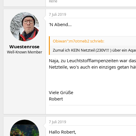
Rene
7 Juli 2019
'N Abend...
Obiwan":m7otmeb2 schrieb:
Wuestenrose
Zumal ich KEIN Netzteil (230V!!! ) über ein
Well-Known Member
Naja, zu Leuchtstofflampenzeiten war da
Netzteile, wo's auch ein einziges getan hät
Viele Grüße
Robert
7 Juli 2019
Hallo Robert,