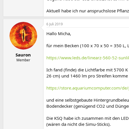
Aktuell habe ich nur anspruchslose Pfla
6 Juli 2019
Hallo Micha,
für mein Becken (100 x 70 x 50 = 350 L, 
Sauron
https://www.leds.de/linearz-560-52-sunli
Member
Ich fand (finde) die Lichtfarbe mit 5700 
26 cm) und 1460 lm pro Streifen komme 
https://store.aquariumcomputer.com/de/
und eine selbstgebaute Hintergrundbeleu
Bodendecker (genügend CO2 und Dünger 
Die KSQ habe ich zusammen mit den LED-
(wären da nicht die Simu-Sticks).