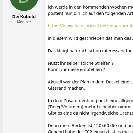
e
t
r
a
ich werde in den kommenden Wochen meine
m
posten) nun bin ich auf den folgenden Art
DerKobold
Member
https://www.hausjournal.net/aquarium-l
in diesem wird geschrieben das man das 
Das klingt natürlich schon interessant fü
Nutzt ihr selber solche Streifen ?
Könnt ihr diese empfehlen ?
Aktuell war der Plan in dem Deckel eine 
Glasrand machen.
In dem Zusammenhang noch eine allgemei
(Tiefe((Volumen)) mehr Licht aber nimmt 
Gibt es eine da nicht irgendwelche Grenz
Denn mein Becken ist 120x60x60 und brä
Gegend habe der C02 einsetzt ist es mir a