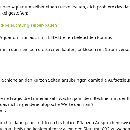
n Aquarium selber einen Deckel bauen, ( ich probiere das dann 
ikel gestoßen:
ed-beleuchtung-selber-bauen
Aquarium nun auch mit LED-Streifen beleuchten könnte.
r mich dann einfach die Streifen kaufen, ankleben mit Strom verso
U-Schiene an den kurzen Seiten anzubringen damit die Aufsetzleuc
ne Frage, die Lumenanzahl wächst ja in dem Rechner mit der Be
das nicht irgendwie utopische Werte dann an ?
en ?
uchte dann ja bei mittleren bis hohen Pflanzen Ansprüchen zwi
uch zu heiß und kostenintensiv allein den Start mit C02 zu wagen