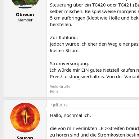
Steuerung über ein TC420 oder TC421 (Bau
selber mischen. Beispielsweise morgens e
Obiwan
5 cm aufbringen (klebt wie Hölle und be
Member
herstellen.
Zur Kühlung:
Jedoch würde ich eher den Weg einer pas
kosten Strom.
Stromversorgung:
Ich würde mir EIN gutes Netzteil kaufen m
Preis/Leistungsverhältnis. Von der Variante
Viele Grüße
Rene
7 Juli 2019
Hallo, nochmal ich,
die von mir verlinkten LED-Streifen brau
zu hören sind und die Stromkosten bestim
Sauron