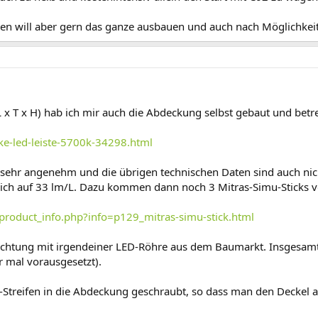
nzen will aber gern das ganze ausbauen und auch nach Möglichkei
L x T x H) hab ich mir auch die Abdeckung selbst gebaut und betr
ke-led-leiste-5700k-34298.html
K sehr angenehm und die übrigen technischen Daten sind auch nicht
ich auf 33 lm/L. Dazu kommen dann noch 3 Mitras-Simu-Sticks 
product_info.php?info=p129_mitras-simu-stick.html
chtung mit irgendeiner LED-Röhre aus dem Baumarkt. Insgesamt is
mal vorausgesetzt).
Streifen in die Abdeckung geschraubt, so dass man den Decke