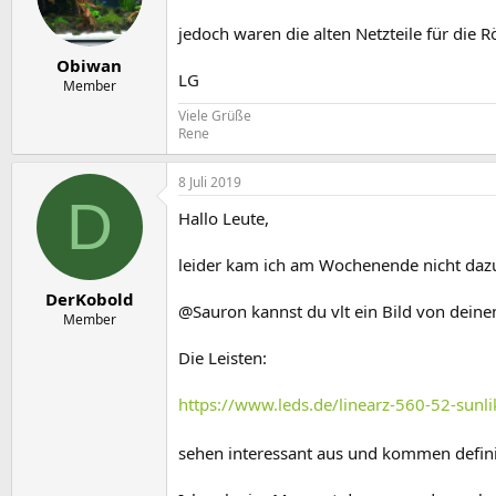
jedoch waren die alten Netzteile für die
Obiwan
LG
Member
Viele Grüße
Rene
8 Juli 2019
D
Hallo Leute,
leider kam ich am Wochenende nicht dazu h
DerKobold
@Sauron kannst du vlt ein Bild von deine
Member
Die Leisten:
https://www.leds.de/linearz-560-52-sunli
sehen interessant aus und kommen defini