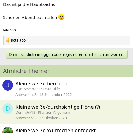
Das ist ja die Hauptsache.
Schönen Abend euch allen
Marco
Rotalaboi
R
e
a
Du musst dich einloggen oder registrieren, um hier zu antworten.
k
t
i
Ähnliche Themen
o
n
e
Kleine weiße tierchen
J
n
JokerSeven777
Erste Hilfe
:
Antworten
8
18 September 2022
Kleine weiße/durchsichtige Flöhe (?)
D
Dennis6713
Pflanzen Allgemein
Antworten
3
27 Oktober 2020
Kleine weiße Würmchen entdeckt