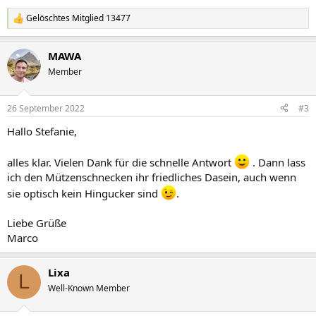
Gelöschtes Mitglied 13477
R
e
a
MAWA
k
t
Member
i
o
n
26 September 2022
#3
e
n
Hallo Stefanie,
:
alles klar. Vielen Dank für die schnelle Antwort
. Dann lass
ich den Mützenschnecken ihr friedliches Dasein, auch wenn
sie optisch kein Hingucker sind
.
Liebe Grüße
Marco
Lixa
L
Well-Known Member