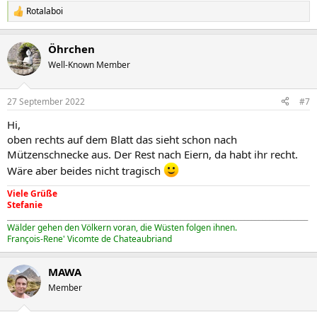
Rotalaboi
R
e
a
Öhrchen
k
t
Well-Known Member
i
o
n
27 September 2022
#7
e
n
Hi,
:
oben rechts auf dem Blatt das sieht schon nach
Mützenschnecke aus. Der Rest nach Eiern, da habt ihr recht.
Wäre aber beides nicht tragisch
Viele Grüße
Stefanie
_____________________________________________________________________________________
Wälder gehen den Völkern voran, die Wüsten folgen ihnen.
François-Rene' Vicomte de Chateaubriand
MAWA
Member