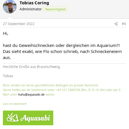
Tobias Coring
k
t
Administrator
Teammitglied
i
o
n
27 September 2022
#6
e
n
Hi,
:
hast du Geweihschnecken oder dergleichen im Aquarium?!
Das sieht exakt, wie Flo schon schrieb, nach Schneckeneiern
aus.
Herzliche Grüße aus Braunschweig,
Tobias
Bitte sendet mir keine geschäftlichen Anfragen als private Nachricht.
Gerne helfen wir dir telefonisch unter +49 531 2086358 (Mo.–Fr. 9–16 Uhr) oder per E-
Mail unter
huhu@aquasabi.de
weiter.
Lass es wachsen!