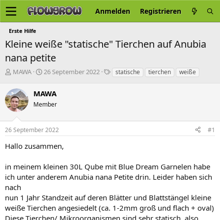
Anmelden
Registrieren
Erste Hilfe
Kleine weiße "statische" Tierchen auf Anubia
nana petite
E
E
S
MAWA
26 September 2022
statische
tierchen
weiße
r
r
c
s
s
h
MAWA
t
t
l
Member
e
e
a
l
l
g
l
l
w
26 September 2022
#1
e
t
o
r
a
r
Hallo zusammen,
m
t
e
in meinem kleinen 30L Qube mit Blue Dream Garnelen habe
ich unter anderem Anubia nana Petite drin. Leider haben sich
nach
nun 1 Jahr Standzeit auf deren Blätter und Blattstängel kleine
weiße Tierchen angesiedelt (ca. 1-2mm groß und flach + oval)
Diese Tierchen/ Mikroorganismen sind sehr statisch, also