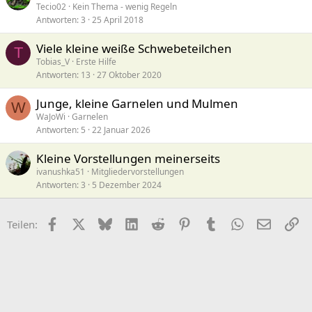
Tecio02
Kein Thema - wenig Regeln
Antworten
3
25 April 2018
Viele kleine weiße Schwebeteilchen
T
Tobias_V
Erste Hilfe
Antworten
13
27 Oktober 2020
Junge, kleine Garnelen und Mulmen
W
WaJoWi
Garnelen
Antworten
5
22 Januar 2026
Kleine Vorstellungen meinerseits
ivanushka51
Mitgliedervorstellungen
Antworten
3
5 Dezember 2024
Facebook
X (Twitter)
Bluesky
LinkedIn
Reddit
Pinterest
Tumblr
WhatsApp
E-Mail
Li
Teilen: