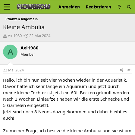
Anmelden
Registrieren
Pflanzen Allgemein
Kleine Ambulia
E
E
Axl1980
22 Mai 2024
r
r
s
s
Axl1980
A
t
t
Member
e
e
l
l
l
l
22 Mai 2024
#1
e
t
r
a
Hallo, ich bin nun seit vier Wochen wieder in der Aquaristik.
m
Davor hatte ich sehr lange ein Aquarium und jetzt durch
meine kleine Tochter ist jetzt ein 60L Becken gekauft worden.
Nach 2 Wochen Einlaufzeit haben wir die erste Schnecke und
5 Garnelen eingesetzt.
Jetzt sind noch 8 Neons dazugekommen und dabei bleibt es
auch!
Zu meiner Frage, ich besitze die kleine Ambulia und sie ist am