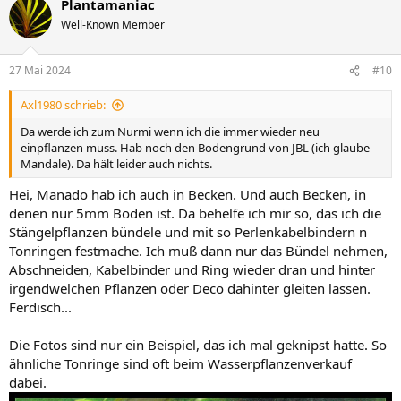
Plantamaniac
k
t
Well-Known Member
i
o
n
27 Mai 2024
#10
e
n
Axl1980 schrieb:
:
Da werde ich zum Nurmi wenn ich die immer wieder neu
einpflanzen muss. Hab noch den Bodengrund von JBL (ich glaube
Mandale). Da hält leider auch nichts.
Hei, Manado hab ich auch in Becken. Und auch Becken, in
denen nur 5mm Boden ist. Da behelfe ich mir so, das ich die
Stängelpflanzen bündele und mit so Perlenkabelbindern n
Tonringen festmache. Ich muß dann nur das Bündel nehmen,
Abschneiden, Kabelbinder und Ring wieder dran und hinter
irgendwelchen Pflanzen oder Deco dahinter gleiten lassen.
Ferdisch...
Die Fotos sind nur ein Beispiel, das ich mal geknipst hatte. So
ähnliche Tonringe sind oft beim Wasserpflanzenverkauf
dabei.