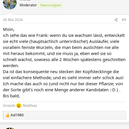
t
Moderator
Teammitglied
i
o
n
26 Mai 2024
#9
e
n
Moin,
:
ich sehe das wie Frank: wenn du sie wachsen lässt, entwickelt
sie echt viele (hauptsächlich unterirdische!) Ausläufer, viele
vorallem feinste Wurzeln, die man beim auslichten nie alle
mit heraus bekommt, und sie muss ja, eben weil sie so
schnell wächst, sowieso alle 2 Wochen spätestens geschnitten
werden.
Da ist das konsequente neu stecken der Kopfstecklinge die
viel einfachere Methode; und es sieht immer sehr schick aus!
Ich mache das auch so (und nicht nur bei dieser Pflanze; von
der Sorte gibt's noch eine Menge anderer Kandidaten :-D ) .
Bis bald,
Grüssle
, Matthias
Axl1980
R
e
a