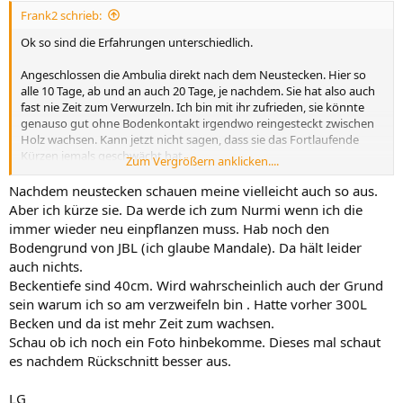
Frank2 schrieb:
Ok so sind die Erfahrungen unterschiedlich.
Angeschlossen die Ambulia direkt nach dem Neustecken. Hier so
alle 10 Tage, ab und an auch 20 Tage, je nachdem. Sie hat also auch
fast nie Zeit zum Verwurzeln. Ich bin mit ihr zufrieden, sie könnte
genauso gut ohne Bodenkontakt irgendwo reingesteckt zwischen
Holz wachsen. Kann jetzt nicht sagen, dass sie das Fortlaufende
Kürzen jemals geschwächt hat.
Zum Vergrößern anklicken....
Aber die Erfahrungen können ja auch ganz unterschiedlich sein. Ist
Nachdem neustecken schauen meine vielleicht auch so aus.
halt so.
Aber ich kürze sie. Da werde ich zum Nurmi wenn ich die
immer wieder neu einpflanzen muss. Hab noch den
Gruß Frank
Bodengrund von JBL (ich glaube Mandale). Da hält leider
auch nichts.
Beckentiefe sind 40cm. Wird wahrscheinlich auch der Grund
sein warum ich so am verzweifeln bin . Hatte vorher 300L
Becken und da ist mehr Zeit zum wachsen.
Schau ob ich noch ein Foto hinbekomme. Dieses mal schaut
es nachdem Rückschnitt besser aus.
LG