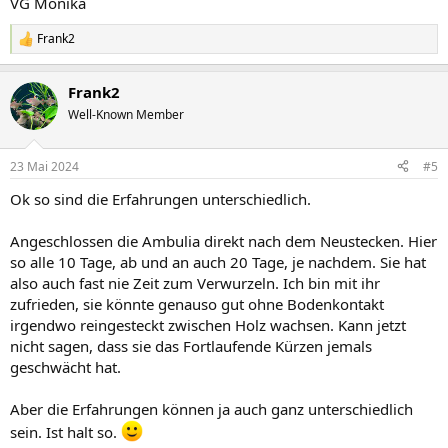
VG Monika
Frank2
R
e
a
Frank2
k
t
Well-Known Member
i
o
n
23 Mai 2024
#5
e
n
Ok so sind die Erfahrungen unterschiedlich.
:
Angeschlossen die Ambulia direkt nach dem Neustecken. Hier
so alle 10 Tage, ab und an auch 20 Tage, je nachdem. Sie hat
also auch fast nie Zeit zum Verwurzeln. Ich bin mit ihr
zufrieden, sie könnte genauso gut ohne Bodenkontakt
irgendwo reingesteckt zwischen Holz wachsen. Kann jetzt
nicht sagen, dass sie das Fortlaufende Kürzen jemals
geschwächt hat.
Aber die Erfahrungen können ja auch ganz unterschiedlich
sein. Ist halt so.