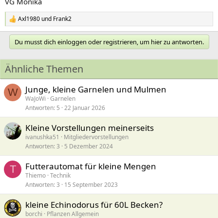
VG Monika
Axl1980
und
Frank2
R
e
a
Du musst dich einloggen oder registrieren, um hier zu antworten.
k
t
i
Ähnliche Themen
o
n
e
Junge, kleine Garnelen und Mulmen
W
n
WaJoWi
Garnelen
:
Antworten
5
22 Januar 2026
Kleine Vorstellungen meinerseits
ivanushka51
Mitgliedervorstellungen
Antworten
3
5 Dezember 2024
Futterautomat für kleine Mengen
T
Thiemo
Technik
Antworten
3
15 September 2023
kleine Echinodorus für 60L Becken?
borchi
Pflanzen Allgemein