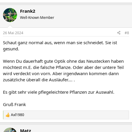
Frank2
Well-Known Member
26 Mai 2024
#8
Schaut ganz normal aus, wenn man sie schneidet. Sie ist
gesund.
Wenn Du dauerhaft gute Optik ohne das Neustecken haben
möchtest m.E. die falsche Pflanze. Oder aber der untere Teil
wird verdeckt von vorn. Aber irgendwann kommen dann
zusätzliche überall die Ausläufer…. .
Es gibt sehr viele pflegeleichtere Pflanzen zur Auswahl.
Gruß Frank
Axl1980
R
e
a
Matz
k