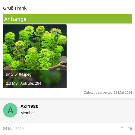
Gruß Frank
Anhänge
IMG_5184.jpeg
2,3 MB · Aufrufe: 284
Zuletzt bearbeitet:
23 Mai 2024
Axl1980
A
Member
24 Mai 2024
#6