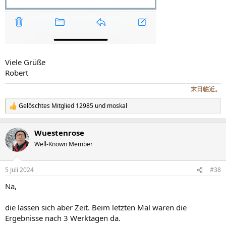
Viele Grüße
Robert
末日临近。
Gelöschtes Mitglied 12985
und
moskal
R
e
a
Wuestenrose
k
t
Well-Known Member
i
o
n
5 Juli 2024
#38
e
n
Na,
:
die lassen sich aber Zeit. Beim letzten Mal waren die
Ergebnisse nach 3 Werktagen da.