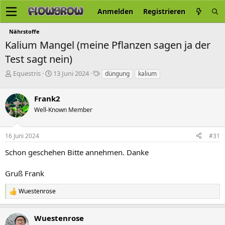
Anmelden
Registrieren
Nährstoffe
Kalium Mangel (meine Pflanzen sagen ja der
Test sagt nein)
E
E
S
Equestris
13 Juni 2024
düngung
kalium
r
r
c
s
s
h
Frank2
t
t
l
e
e
a
Well-Known Member
l
l
g
l
l
w
16 Juni 2024
#31
e
t
o
r
a
r
Schon geschehen Bitte annehmen. Danke
m
t
e
Gruß Frank
Wuestenrose
R
e
a
Wuestenrose
k