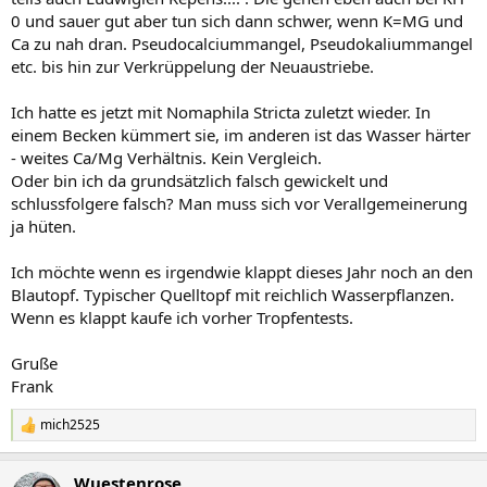
0 und sauer gut aber tun sich dann schwer, wenn K=MG und
Ca zu nah dran. Pseudocalciummangel, Pseudokaliummangel
etc. bis hin zur Verkrüppelung der Neuaustriebe.
Ich hatte es jetzt mit Nomaphila Stricta zuletzt wieder. In
einem Becken kümmert sie, im anderen ist das Wasser härter
- weites Ca/Mg Verhältnis. Kein Vergleich.
Oder bin ich da grundsätzlich falsch gewickelt und
schlussfolgere falsch? Man muss sich vor Verallgemeinerung
ja hüten.
Ich möchte wenn es irgendwie klappt dieses Jahr noch an den
Blautopf. Typischer Quelltopf mit reichlich Wasserpflanzen.
Wenn es klappt kaufe ich vorher Tropfentests.
Gruße
Frank
mich2525
R
e
a
Wuestenrose
k