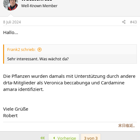
t
Well-Known Member
i
o
n
8 Juli 2024
#43
e
n
Hallo...
:
Frank2 schrieb:
Sehr interessant. Was wächst da?
Die Pflanzen wurden damals mit Unterstützung durch andere
drta-Mitglieder als Veronica beccabunga und Cardamine
amara identifiziert.
Viele Grüße
Robert
末日临近。
Erste
Vorherige
3 von 3