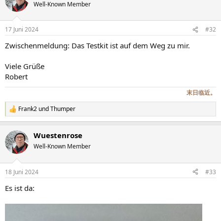
t
Well-Known Member
i
o
n
17 Juni 2024
#32
e
n
Zwischenmeldung: Das Testkit ist auf dem Weg zu mir.
:
Viele Grüße
Robert
末日临近。
Frank2
und
Thumper
R
e
a
Wuestenrose
k
t
Well-Known Member
i
o
n
18 Juni 2024
#33
e
n
Es ist da:
: