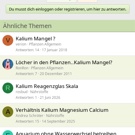
Du musst dich einloggen oder registrieren, um hier zu antworten.
Ähnliche Themen
Kalium Mangel ?
V
verion
Pflanzen Allgemein
Antworten
14
17 Januar 2018
Löcher in den Pflanzen..Kalium Mangel?
RonRon
Pflanzen Allgemein
Antworten
7
20 Dezember 2011
Kalium Reagenzglas Skala
R
rosbud
Nährstoffe
Antworten
1
21 Juni 2026
Verhältnis Kalium Magnesium Calcium
A
Andrea Schröter
Nährstoffe
Antworten
15
14 September 2025
Aquarium ohne Wasserwechsel betreiben.