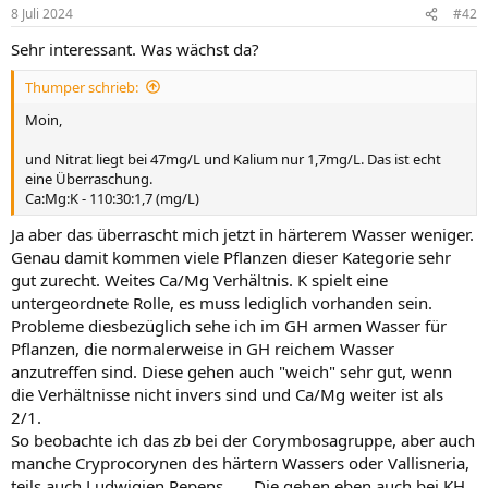
8 Juli 2024
#42
Sehr interessant. Was wächst da?
Thumper schrieb:
Moin,
und Nitrat liegt bei 47mg/L und Kalium nur 1,7mg/L. Das ist echt
eine Überraschung.
Ca:Mg:K - 110:30:1,7 (mg/L)
Ja aber das überrascht mich jetzt in härterem Wasser weniger.
Genau damit kommen viele Pflanzen dieser Kategorie sehr
gut zurecht. Weites Ca/Mg Verhältnis. K spielt eine
untergeordnete Rolle, es muss lediglich vorhanden sein.
Probleme diesbezüglich sehe ich im GH armen Wasser für
Pflanzen, die normalerweise in GH reichem Wasser
anzutreffen sind. Diese gehen auch "weich" sehr gut, wenn
die Verhältnisse nicht invers sind und Ca/Mg weiter ist als
2/1.
So beobachte ich das zb bei der Corymbosagruppe, aber auch
manche Cryprocorynen des härtern Wassers oder Vallisneria,
teils auch Ludwigien Repens.... . Die gehen eben auch bei KH