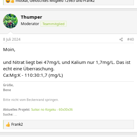
moskal
,
Gelöschtes Mitglied 12985
und
Frank2
R
e
a
Thumper
k
t
Moderator
Teammitglied
i
o
n
8 Juli 2024
#40
e
n
Moin,
:
und Nitrat liegt bei 47mg/L und Kalium nur 1,7mg/L. Das ist
echt eine Überraschung.
Ca:Mg:K - 110:30:1,7 (mg/L)
Grüße,
Bene
Bitte nicht vom Beckenrand springen.
Aktuelles Projekt:
Suikai no Kogaku - 60x30x36
Suche:
...
Frank2
R
e
a