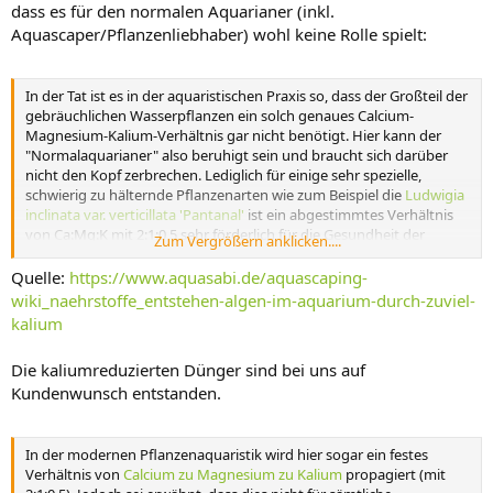
dass es für den normalen Aquarianer (inkl.
Aquascaper/Pflanzenliebhaber) wohl keine Rolle spielt:
In der Tat ist es in der aquaristischen Praxis so, dass der Großteil der
gebräuchlichen Wasserpflanzen ein solch genaues Calcium-
Magnesium-Kalium-Verhältnis gar nicht benötigt. Hier kann der
"Normalaquarianer" also beruhigt sein und braucht sich darüber
nicht den Kopf zerbrechen. Lediglich für einige sehr spezielle,
schwierig zu hälternde Pflanzenarten wie zum Beispiel die
Ludwigia
inclinata var. verticillata 'Pantanal'
ist ein abgestimmtes Verhältnis
von Ca:Mg:K mit 2:1:0,5 sehr förderlich für die Gesundheit der
Zum Vergrößern anklicken....
Pflanze.
Quelle:
https://www.aquasabi.de/aquascaping-
wiki_naehrstoffe_entstehen-algen-im-aquarium-durch-zuviel-
kalium
Die kaliumreduzierten Dünger sind bei uns auf
Kundenwunsch entstanden.
In der modernen Pflanzenaquaristik wird hier sogar ein festes
Verhältnis von
Calcium zu Magnesium zu Kalium
propagiert (mit