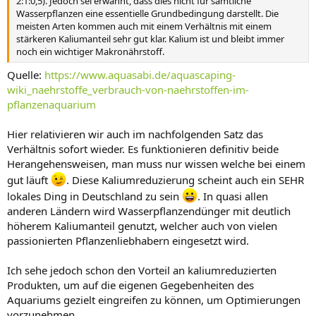
2:1:0,5). Jedoch sei erwähnt, dass dies nicht für sämtliche
Wasserpflanzen eine essentielle Grundbedingung darstellt. Die
meisten Arten kommen auch mit einem Verhältnis mit einem
stärkeren Kaliumanteil sehr gut klar. Kalium ist und bleibt immer
noch ein wichtiger Makronährstoff.
Quelle:
https://www.aquasabi.de/aquascaping-
wiki_naehrstoffe_verbrauch-von-naehrstoffen-im-
pflanzenaquarium
Hier relativieren wir auch im nachfolgenden Satz das
Verhältnis sofort wieder. Es funktionieren definitiv beide
Herangehensweisen, man muss nur wissen welche bei einem
gut läuft
. Diese Kaliumreduzierung scheint auch ein SEHR
lokales Ding in Deutschland zu sein
. In quasi allen
anderen Ländern wird Wasserpflanzendünger mit deutlich
höherem Kaliumanteil genutzt, welcher auch von vielen
passionierten Pflanzenliebhabern eingesetzt wird.
Ich sehe jedoch schon den Vorteil an kaliumreduzierten
Produkten, um auf die eigenen Gegebenheiten des
Aquariums gezielt eingreifen zu können, um Optimierungen
vorzunehmen.