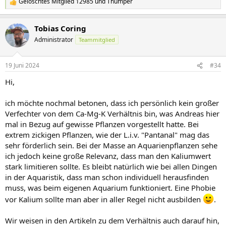
Gelöschtes Mitglied 12985
und
Thumper
R
e
a
Tobias Coring
k
t
Administrator
Teammitglied
i
o
n
19 Juni 2024
#34
e
n
Hi,
:
ich möchte nochmal betonen, dass ich persönlich kein großer
Verfechter von dem Ca-Mg-K Verhältnis bin, was Andreas hier
mal in Bezug auf gewisse Pflanzen vorgestellt hatte. Bei
extrem zickigen Pflanzen, wie der L.i.v. "Pantanal" mag das
sehr förderlich sein. Bei der Masse an Aquarienpflanzen sehe
ich jedoch keine große Relevanz, dass man den Kaliumwert
stark limitieren sollte. Es bleibt natürlich wie bei allen Dingen
in der Aquaristik, dass man schon individuell herausfinden
muss, was beim eigenen Aquarium funktioniert. Eine Phobie
vor Kalium sollte man aber in aller Regel nicht ausbilden
.
Wir weisen in den Artikeln zu dem Verhältnis auch darauf hin,