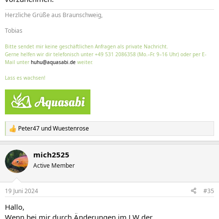
Herzliche Grüße aus Braunschweig,
Tobias
Bitte sendet mir keine geschäftlichen Anfragen als private Nachricht.
Gerne helfen wir dir telefonisch unter +49 531 2086358 (Mo.–Fr. 9–16 Uhr) oder per E-
Mail unter
huhu@aquasabi.de
weiter.
Lass es wachsen!
Peter47
und
Wuestenrose
R
e
a
mich2525
k
t
Active Member
i
o
n
19 Juni 2024
#35
e
n
Hallo,
:
Wenn bei mir durch Änderungen im LW der