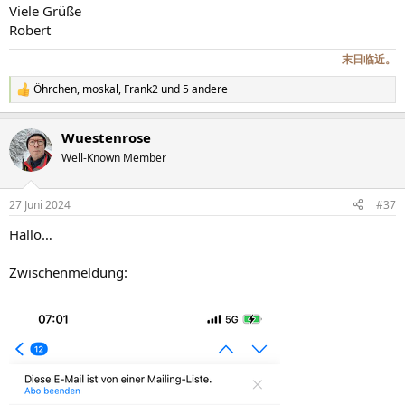
Viele Grüße
Robert
末日临近。
Öhrchen
,
moskal
,
Frank2
und 5 andere
R
e
a
Wuestenrose
k
t
Well-Known Member
i
o
n
27 Juni 2024
#37
e
n
Hallo…
:
Zwischenmeldung: