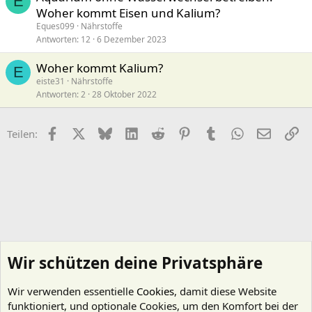
E
Woher kommt Eisen und Kalium?
Eques099
Nährstoffe
Antworten
12
6 Dezember 2023
Woher kommt Kalium?
E
eiste31
Nährstoffe
Antworten
2
28 Oktober 2022
Facebook
X (Twitter)
Bluesky
LinkedIn
Reddit
Pinterest
Tumblr
WhatsApp
E-Mail
Li
Teilen:
Wir schützen deine Privatsphäre
Wir verwenden essentielle
Cookies
, damit diese Website
funktioniert, und optionale Cookies, um den Komfort bei der