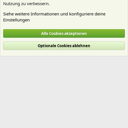
Nutzung zu verbessern.
Siehe weitere Informationen und konfiguriere deine
Einstellungen
Nährstoffe
Alle Cookies akzeptieren
Cookies
Deutsch (Du)
Optionale Cookies ablehnen
Nutzungsbedingungen
Datenschutz
Hilfe und Impressum
Start
R
S
S