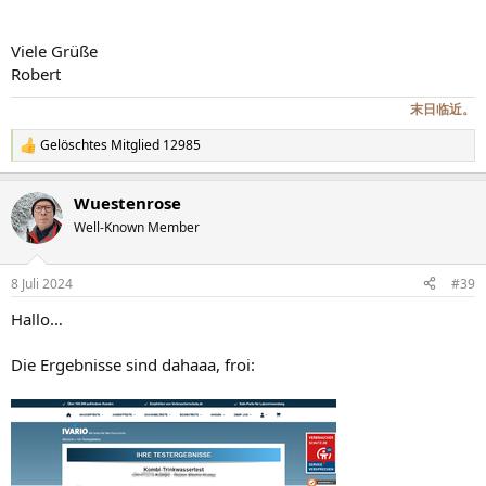
Viele Grüße
Robert
末日临近。
Gelöschtes Mitglied 12985
R
e
a
Wuestenrose
k
t
Well-Known Member
i
o
n
8 Juli 2024
#39
e
n
Hallo…
:
Die Ergebnisse sind dahaaa, froi: