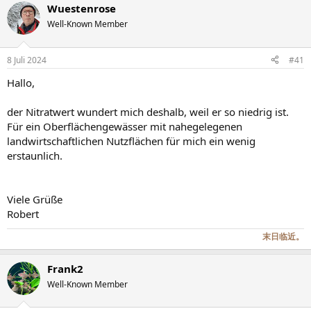
Wuestenrose
k
t
Well-Known Member
i
o
n
8 Juli 2024
#41
e
n
Hallo,
:
der Nitratwert wundert mich deshalb, weil er so niedrig ist.
Für ein Oberflächengewässer mit nahegelegenen
landwirtschaftlichen Nutzflächen für mich ein wenig
erstaunlich.
Viele Grüße
Robert
末日临近。
Frank2
Well-Known Member