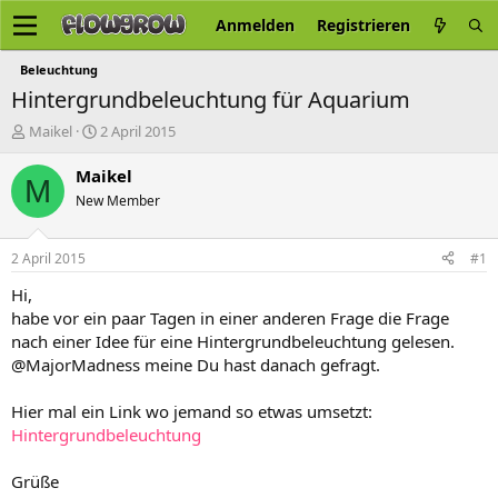
Anmelden
Registrieren
Beleuchtung
Hintergrundbeleuchtung für Aquarium
E
E
Maikel
2 April 2015
r
r
s
s
Maikel
M
t
t
New Member
e
e
l
l
l
l
2 April 2015
#1
e
t
r
a
Hi,
m
habe vor ein paar Tagen in einer anderen Frage die Frage
nach einer Idee für eine Hintergrundbeleuchtung gelesen.
@MajorMadness meine Du hast danach gefragt.
Hier mal ein Link wo jemand so etwas umsetzt:
Hintergrundbeleuchtung
Grüße