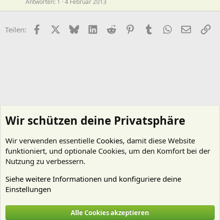
Antworten
1
4 Februar 2013
Facebook
X (Twitter)
Bluesky
LinkedIn
Reddit
Pinterest
Tumblr
WhatsApp
E-Mail
Li
Teilen:
Wir schützen deine Privatsphäre
Wir verwenden essentielle
Cookies
, damit diese Website
funktioniert, und optionale Cookies, um den Komfort bei der
Nutzung zu verbessern.
Siehe weitere Informationen und konfiguriere deine
Einstellungen
Beleuchtung
Alle Cookies akzeptieren