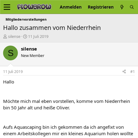
Anmelden
Registrieren
Mitgliedervorstellungen
Hallo zusammen vom Niederrhein
E
E
silense
11 Juli 2019
r
r
s
s
silense
S
t
t
New Member
e
e
l
l
l
l
11 Juli 2019
#1
e
t
r
a
Hallo
m
Möchte mich mal eben vorstellen, komme vom Niederrhein
bin 50 Jahr alt und heiße Oliver.
Aufs Aquascaping bin ich gekommen da ich angefixt von
einem Arbeitskollegen mir ein kleines Aquarium holen wollte