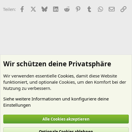
Facebook
X (Twitter)
Bluesky
LinkedIn
Reddit
Pinterest
Tumblr
WhatsApp
E-Mail
Li
Teilen:
Wir schützen deine Privatsphäre
Wir verwenden essentielle
Cookies
, damit diese Website
funktioniert, und optionale Cookies, um den Komfort bei der
Nutzung zu verbessern.
Siehe weitere Informationen und konfiguriere deine
Einstellungen
Mitgliedervorstellungen
Alle Cookies akzeptieren
Cookies
Deutsch (Du)
Optionale Cookies ablehnen
Nutzungsbedingungen
Datenschutz
Hilfe und Impressum
Start