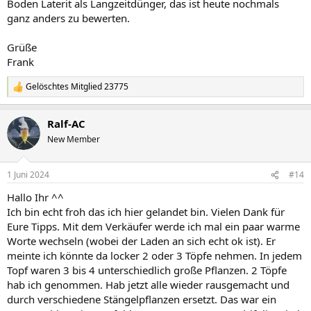
Boden Laterit als Langzeitdünger, das ist heute nochmals
ganz anders zu bewerten.
Grüße
Frank
Gelöschtes Mitglied 23775
R
e
a
Ralf-AC
k
t
New Member
i
o
n
1 Juni 2024
#14
e
n
Hallo Ihr ^^
:
Ich bin echt froh das ich hier gelandet bin. Vielen Dank für
Eure Tipps. Mit dem Verkäufer werde ich mal ein paar warme
Worte wechseln (wobei der Laden an sich echt ok ist). Er
meinte ich könnte da locker 2 oder 3 Töpfe nehmen. In jedem
Topf waren 3 bis 4 unterschiedlich große Pflanzen. 2 Töpfe
hab ich genommen. Hab jetzt alle wieder rausgemacht und
durch verschiedene Stängelpflanzen ersetzt. Das war ein