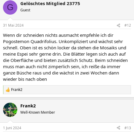
Gelöschtes Mitglied 23775
k
G
t
Guest
i
o
n
31 Mai 2024
#12
e
n
Wenn dir schneiden nichts ausmacht empfehle ich dir
:
Pogostemon Quadrifolius. Unkompliziert und wächst sehr
schnell. Oben ist es schön locker da stehen die Mosaiks und
meine Espei sehr gerne drin. Die Blätter legen sich auch auf
die Oberfläche und bieten zusätzlich Schutz. Beim schneiden
muss man auch nicht zimperlich sein, ich reiße da immer
ganze Büsche raus und die wächst in zwei Wochen dann
wieder bis nach oben
Frank2
R
e
a
Frank2
k
t
Well-Known Member
i
o
n
1 Juni 2024
#13
e