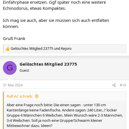
Einfahrphase ersetzen. Ggf später noch eine weitere
Echinodorus, etwas Kompaktes.
Ich mag sie auch, aber sie müssen sich auch entfalten
können.
Gruß Frank
Gelöschtes Mitglied 23775
und
Kejoro
R
e
a
Gelöschtes Mitglied 23775
k
G
t
Guest
i
o
n
31 Mai 2024
#10
e
n
Ralf-AC schrieb:
:
Aber eine Frage noch bitte: Die einen sagen - unter 130 cm
Kantenlänge keine Fadenfische. Andere sagen: 240 Liter...? locker
Gruppe 4 Männchen 6 Weibchen. Mein Wunsch wäre 2-3 Männchen,
3-4 Weibchen. Soll ja noch eine Gruppe/Schwarm kleiner
Mitbewohner dazu. Ideen?