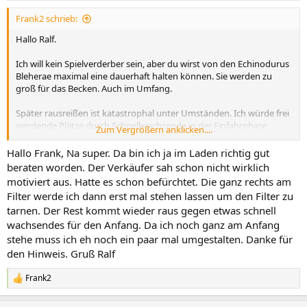
n
Frank2 schrieb:
:
Hallo Ralf.
Ich will kein Spielverderber sein, aber du wirst von den Echinodurus
Bleherae maximal eine dauerhaft halten können. Sie werden zu
groß für das Becken. Auch im Umfang.
Später rausreißen ist katastrophal unter Umständen. Ich würde frei
werdende Plätze durch Schnellwachsende in der Einfahrphase
Zum Vergrößern anklicken....
ersetzen. Ggf später noch eine weitere Echinodorus, etwas
Kompaktes.
Hallo Frank, Na super. Da bin ich ja im Laden richtig gut
beraten worden. Der Verkäufer sah schon nicht wirklich
Ich mag sie auch, aber sie müssen sich auch entfalten können.
motiviert aus. Hatte es schon befürchtet. Die ganz rechts am
Filter werde ich dann erst mal stehen lassen um den Filter zu
Gruß Frank
tarnen. Der Rest kommt wieder raus gegen etwas schnell
wachsendes für den Anfang. Da ich noch ganz am Anfang
stehe muss ich eh noch ein paar mal umgestalten. Danke für
den Hinweis. Gruß Ralf
Frank2
R
e
a