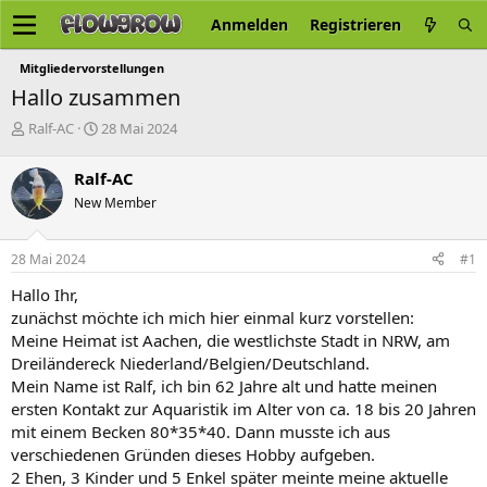
Anmelden
Registrieren
Mitgliedervorstellungen
Hallo zusammen
E
E
Ralf-AC
28 Mai 2024
r
r
s
s
Ralf-AC
t
t
New Member
e
e
l
l
l
l
28 Mai 2024
#1
e
t
r
a
Hallo Ihr,
m
zunächst möchte ich mich hier einmal kurz vorstellen:
Meine Heimat ist Aachen, die westlichste Stadt in NRW, am
Dreiländereck Niederland/Belgien/Deutschland.
Mein Name ist Ralf, ich bin 62 Jahre alt und hatte meinen
ersten Kontakt zur Aquaristik im Alter von ca. 18 bis 20 Jahren
mit einem Becken 80*35*40. Dann musste ich aus
verschiedenen Gründen dieses Hobby aufgeben.
2 Ehen, 3 Kinder und 5 Enkel später meinte meine aktuelle