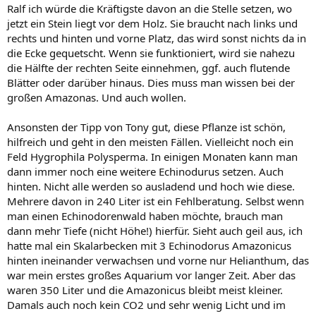
n
Ralf ich würde die Kräftigste davon an die Stelle setzen, wo
:
jetzt ein Stein liegt vor dem Holz. Sie braucht nach links und
rechts und hinten und vorne Platz, das wird sonst nichts da in
die Ecke gequetscht. Wenn sie funktioniert, wird sie nahezu
die Hälfte der rechten Seite einnehmen, ggf. auch flutende
Blätter oder darüber hinaus. Dies muss man wissen bei der
großen Amazonas. Und auch wollen.
Ansonsten der Tipp von Tony gut, diese Pflanze ist schön,
hilfreich und geht in den meisten Fällen. Vielleicht noch ein
Feld Hygrophila Polysperma. In einigen Monaten kann man
dann immer noch eine weitere Echinodurus setzen. Auch
hinten. Nicht alle werden so ausladend und hoch wie diese.
Mehrere davon in 240 Liter ist ein Fehlberatung. Selbst wenn
man einen Echinodorenwald haben möchte, brauch man
dann mehr Tiefe (nicht Höhe!) hierfür. Sieht auch geil aus, ich
hatte mal ein Skalarbecken mit 3 Echinodorus Amazonicus
hinten ineinander verwachsen und vorne nur Helianthum, das
war mein erstes großes Aquarium vor langer Zeit. Aber das
waren 350 Liter und die Amazonicus bleibt meist kleiner.
Damals auch noch kein CO2 und sehr wenig Licht und im