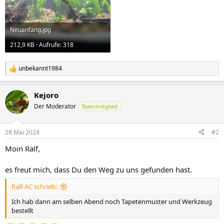
Neuanfang.jpg
212,9 KB · Aufrufe: 318
unbekannt1984
R
e
a
Kejoro
k
t
Der Moderator
Teammitglied
i
o
n
28 Mai 2024
#2
e
n
Moin Ralf,
:
es freut mich, dass Du den Weg zu uns gefunden hast.
Ralf-AC schrieb:
Ich hab dann am selben Abend noch Tapetenmuster und Werkzeug
bestellt