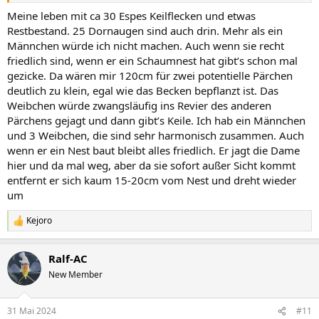
Meine leben mit ca 30 Espes Keilflecken und etwas
Restbestand. 25 Dornaugen sind auch drin. Mehr als ein
Männchen würde ich nicht machen. Auch wenn sie recht
friedlich sind, wenn er ein Schaumnest hat gibt’s schon mal
gezicke. Da wären mir 120cm für zwei potentielle Pärchen
deutlich zu klein, egal wie das Becken bepflanzt ist. Das
Weibchen würde zwangsläufig ins Revier des anderen
Pärchens gejagt und dann gibt’s Keile. Ich hab ein Männchen
und 3 Weibchen, die sind sehr harmonisch zusammen. Auch
wenn er ein Nest baut bleibt alles friedlich. Er jagt die Dame
hier und da mal weg, aber da sie sofort außer Sicht kommt
entfernt er sich kaum 15-20cm vom Nest und dreht wieder
um
Kejoro
R
e
a
Ralf-AC
k
t
New Member
i
o
n
31 Mai 2024
#11
e