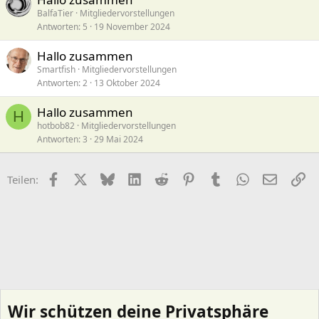
BalfaTier
Mitgliedervorstellungen
Antworten
5
19 November 2024
Hallo zusammen
Smartfish
Mitgliedervorstellungen
Antworten
2
13 Oktober 2024
Hallo zusammen
H
hotbob82
Mitgliedervorstellungen
Antworten
3
29 Mai 2024
Facebook
X (Twitter)
Bluesky
LinkedIn
Reddit
Pinterest
Tumblr
WhatsApp
E-Mail
Li
Teilen:
Wir schützen deine Privatsphäre