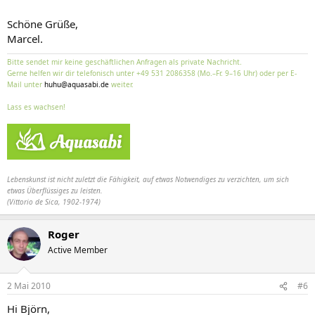
Schöne Grüße,
Marcel.
Bitte sendet mir keine geschäftlichen Anfragen als private Nachricht.
Gerne helfen wir dir telefonisch unter +49 531 2086358 (Mo.–Fr. 9–16 Uhr) oder per E-
Mail unter
huhu@aquasabi.de
weiter.
Lass es wachsen!
Lebenskunst ist nicht zuletzt die Fähigkeit, auf etwas Notwendiges zu verzichten, um sich
etwas Überflüssiges zu leisten.
(Vittorio de Sica, 1902-1974)
Roger
Active Member
2 Mai 2010
#6
Hi Björn,