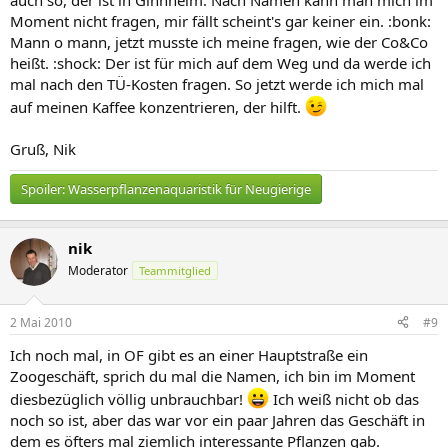
auch so, der ist in Ginnheim. Nach Namen kann man mich im
Moment nicht fragen, mir fällt scheint's gar keiner ein. :bonk:
Mann o mann, jetzt musste ich meine fragen, wie der Co&Co
heißt. :shock: Der ist für mich auf dem Weg und da werde ich
mal nach den TÜ-Kosten fragen. So jetzt werde ich mich mal
auf meinen Kaffee konzentrieren, der hilft.
Gruß, Nik
Spoiler:
Wasserpflanzenaquaristik für Neugierige
nik
Moderator
Teammitglied
2 Mai 2010
#9
Ich noch mal, in OF gibt es an einer Hauptstraße ein
Zoogeschäft, sprich du mal die Namen, ich bin im Moment
diesbezüglich völlig unbrauchbar!
Ich weiß nicht ob das
noch so ist, aber das war vor ein paar Jahren das Geschäft in
dem es öfters mal ziemlich interessante Pflanzen gab.