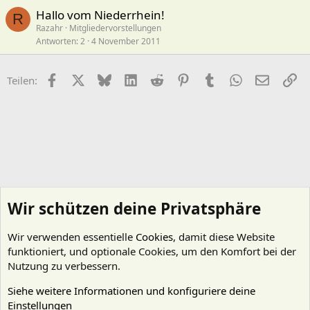
Hallo vom Niederrhein!
R
Razahr
Mitgliedervorstellungen
Antworten
2
4 November 2011
Facebook
X (Twitter)
Bluesky
LinkedIn
Reddit
Pinterest
Tumblr
WhatsApp
E-Mail
Li
Teilen:
Wir schützen deine Privatsphäre
Wir verwenden essentielle
Cookies
, damit diese Website
funktioniert, und optionale Cookies, um den Komfort bei der
Nutzung zu verbessern.
Siehe weitere Informationen und konfiguriere deine
Einstellungen