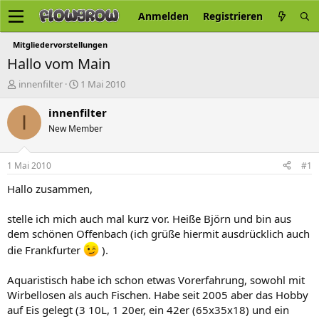
Anmelden
Registrieren
Mitgliedervorstellungen
Hallo vom Main
E
E
innenfilter
1 Mai 2010
r
r
s
s
innenfilter
I
t
t
New Member
e
e
l
l
l
l
1 Mai 2010
#1
e
t
r
a
Hallo zusammen,
m
stelle ich mich auch mal kurz vor. Heiße Björn und bin aus
dem schönen Offenbach (ich grüße hiermit ausdrücklich auch
die Frankfurter
).
Aquaristisch habe ich schon etwas Vorerfahrung, sowohl mit
Wirbellosen als auch Fischen. Habe seit 2005 aber das Hobby
auf Eis gelegt (3 10L, 1 20er, ein 42er (65x35x18) und ein