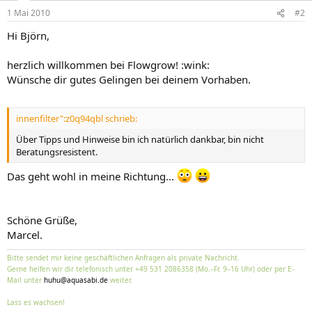
1 Mai 2010
#2
Hi Björn,
herzlich willkommen bei Flowgrow! :wink:
Wünsche dir gutes Gelingen bei deinem Vorhaben.
innenfilter":z0q94qbl schrieb:
Über Tipps und Hinweise bin ich natürlich dankbar, bin nicht
Beratungsresistent.
Das geht wohl in meine Richtung...
Schöne Grüße,
Marcel.
Bitte sendet mir keine geschäftlichen Anfragen als private Nachricht.
Gerne helfen wir dir telefonisch unter +49 531 2086358 (Mo.–Fr. 9–16 Uhr) oder per E-
Mail unter
huhu@aquasabi.de
weiter.
Lass es wachsen!