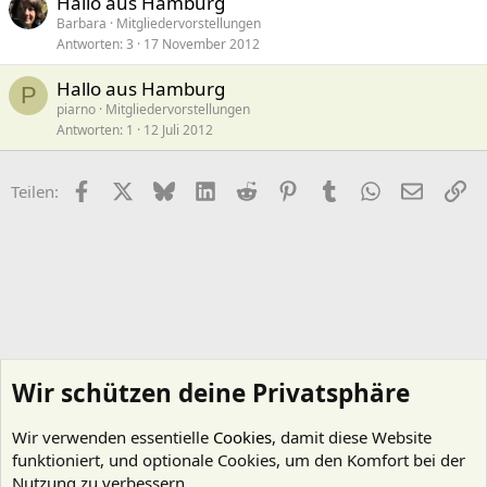
Hallo aus Hamburg
Barbara
Mitgliedervorstellungen
Antworten
3
17 November 2012
Hallo aus Hamburg
P
piarno
Mitgliedervorstellungen
Antworten
1
12 Juli 2012
Facebook
X (Twitter)
Bluesky
LinkedIn
Reddit
Pinterest
Tumblr
WhatsApp
E-Mail
Li
Teilen:
Wir schützen deine Privatsphäre
Wir verwenden essentielle
Cookies
, damit diese Website
funktioniert, und optionale Cookies, um den Komfort bei der
Nutzung zu verbessern.