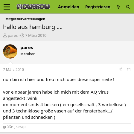
Anmelden
Registrieren
Mitgliedervorstellungen
hallo aus hamburg ....
E
E
pares
7 März 2010
r
r
s
s
pares
t
t
Member
e
e
l
l
l
l
7 März 2010
#1
e
t
r
a
nun bin ich hier und freu mich über diese super seite !
m
vor einpaar jahren habe ich mich mit dem AQ virus
angesteckt :wink:
im moment sinds 4 becken ( ein gesellschaft , 3 wirbellose )
und 3 techniklose große vasen auf der fensterbank...(
pflanzen und schnecken )
grüße , serap