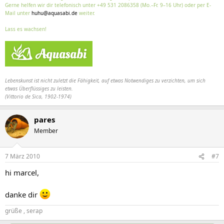
Gerne helfen wir dir telefonisch unter +49 531 2086358 (Mo.–Fr. 9–16 Uhr) oder per E-
Mail unter
huhu@aquasabi.de
weiter.
Lass es wachsen!
Lebenskunst ist nicht zuletzt die Fähigkeit, auf etwas Notwendiges zu verzichten, um sich
etwas Überflüssiges zu leisten.
(Vittorio de Sica, 1902-1974)
pares
Member
7 März 2010
#7
hi marcel,
danke dir
grüße , serap