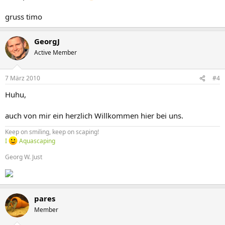
gruss timo
GeorgJ
Active Member
7 März 2010
#4
Huhu,
auch von mir ein herzlich Willkommen hier bei uns.
Keep on smiling, keep on scaping!
I
Aquascaping
Georg W. Just
pares
Member