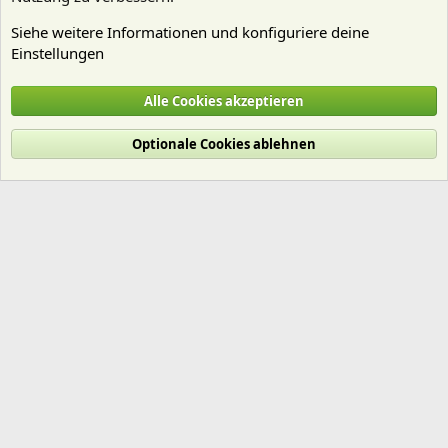
Siehe weitere Informationen und konfiguriere deine
Einstellungen
Mitgliedervorstellungen
Alle Cookies akzeptieren
Cookies
Deutsch (Du)
Optionale Cookies ablehnen
Nutzungsbedingungen
Datenschutz
Hilfe und Impressum
Start
R
S
S