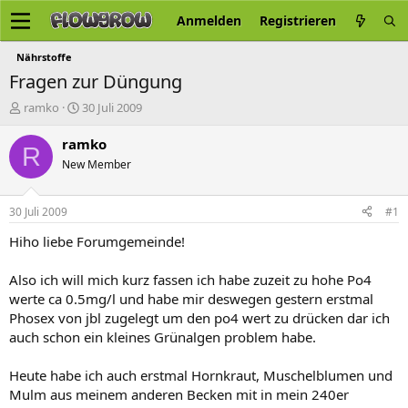
Anmelden
Registrieren
Nährstoffe
Fragen zur Düngung
E
E
ramko
30 Juli 2009
r
r
s
s
ramko
R
t
t
New Member
e
e
l
l
l
l
30 Juli 2009
#1
e
t
r
a
Hiho liebe Forumgemeinde!
m
Also ich will mich kurz fassen ich habe zuzeit zu hohe Po4
werte ca 0.5mg/l und habe mir deswegen gestern erstmal
Phosex von jbl zugelegt um den po4 wert zu drücken dar ich
auch schon ein kleines Grünalgen problem habe.
Heute habe ich auch erstmal Hornkraut, Muschelblumen und
Mulm aus meinem anderen Becken mit in mein 240er