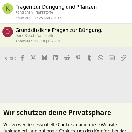
Fragen zur Düngung und Pflanzen
K
Kohtachan
Nährstoffe
Antworten
1
25 März 2015
Grundsätzliche Fragen zur Düngung.
D
Dark-Blood
Nährstoffe
Antworten
12
10 Juli 2014
Facebook
X (Twitter)
Bluesky
LinkedIn
Reddit
Pinterest
Tumblr
WhatsApp
E-Mail
Li
Teilen:
Wir schützen deine Privatsphäre
Wir verwenden essentielle
Cookies
, damit diese Website
funktioniert, und optionale Cookies, um den Komfort bei der