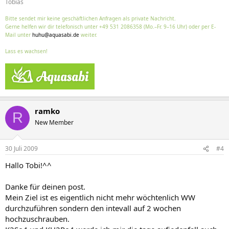
Tobias
Bitte sendet mir keine geschäftlichen Anfragen als private Nachricht.
Gerne helfen wir dir telefonisch unter +49 531 2086358 (Mo.–Fr. 9–16 Uhr) oder per E-
Mail unter
huhu@aquasabi.de
weiter.
Lass es wachsen!
ramko
R
New Member
30 Juli 2009
#4
Hallo Tobi!^^
Danke für deinen post.
Mein Ziel ist es eigentlich nicht mehr wöchtenlich WW
durchzuführen sondern den intevall auf 2 wochen
hochzuschrauben.