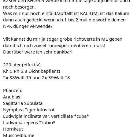
K2So4 und KH2Po4 werde ich mir die tage aufjedenfall auch
noch besorgen.
Was mir nur noch einfällt/auffällt ist KALIUM; ist das Kalium
dann auch gedeckt wenn ich 1 bis 2 mal die woche deinen
NPK dünger verwende?
Vllt kannst du mir ja sogar grobe richtwerte in ML geben
damit ich nich zuviel rumexperimentieren muss!
Dadrüber wäre ich sehr dankbar!
220Liter (effektiv)
Kh 5 Ph 6.8 Dicht bepflanzt
2x 38Watt T5 und 2x 39Watt T8
Pflanzen:
Anubias
Sagittaria Subulata
Nymphea Tiger lotus rot
Ludwigia inclinata var. verticillata *cuba*
Ludwigia repens *rubin*
Hornkaut
Muschelblume