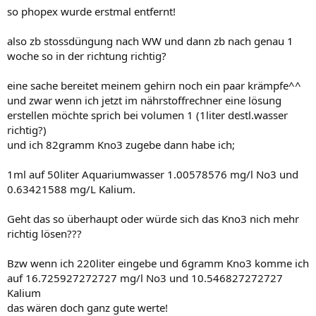
so phopex wurde erstmal entfernt!
also zb stossdüngung nach WW und dann zb nach genau 1
woche so in der richtung richtig?
eine sache bereitet meinem gehirn noch ein paar krämpfe^^
und zwar wenn ich jetzt im nährstoffrechner eine lösung
erstellen möchte sprich bei volumen 1 (1liter destl.wasser
richtig?)
und ich 82gramm Kno3 zugebe dann habe ich;
1ml auf 50liter Aquariumwasser 1.00578576 mg/l No3 und
0.63421588 mg/L Kalium.
Geht das so überhaupt oder würde sich das Kno3 nich mehr
richtig lösen???
Bzw wenn ich 220liter eingebe und 6gramm Kno3 komme ich
auf 16.725927272727 mg/l No3 und 10.546827272727
Kalium
das wären doch ganz gute werte!