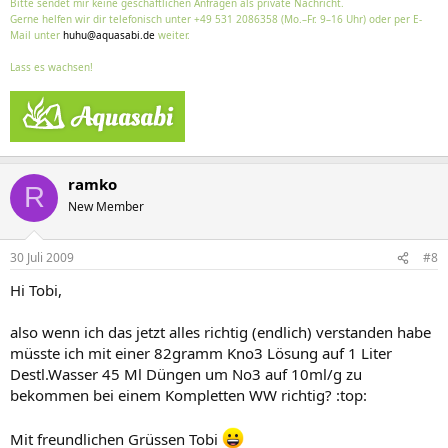
Bitte sendet mir keine geschäftlichen Anfragen als private Nachricht.
Gerne helfen wir dir telefonisch unter +49 531 2086358 (Mo.–Fr. 9–16 Uhr) oder per E-
Mail unter
huhu@aquasabi.de
weiter.
Lass es wachsen!
ramko
R
New Member
30 Juli 2009
#8
Hi Tobi,
also wenn ich das jetzt alles richtig (endlich) verstanden habe
müsste ich mit einer 82gramm Kno3 Lösung auf 1 Liter
Destl.Wasser 45 Ml Düngen um No3 auf 10ml/g zu
bekommen bei einem Kompletten WW richtig? :top:
Mit freundlichen Grüssen Tobi