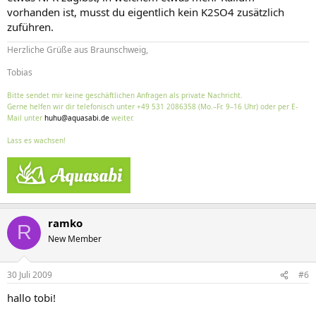
vorhanden ist, musst du eigentlich kein K2SO4 zusätzlich
zuführen.
Herzliche Grüße aus Braunschweig,
Tobias
Bitte sendet mir keine geschäftlichen Anfragen als private Nachricht.
Gerne helfen wir dir telefonisch unter +49 531 2086358 (Mo.–Fr. 9–16 Uhr) oder per E-
Mail unter
huhu@aquasabi.de
weiter.
Lass es wachsen!
ramko
R
New Member
30 Juli 2009
#6
hallo tobi!