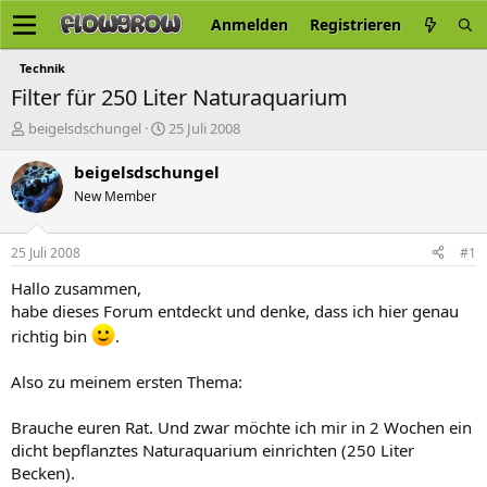
Anmelden
Registrieren
Technik
Filter für 250 Liter Naturaquarium
E
E
beigelsdschungel
25 Juli 2008
r
r
s
s
beigelsdschungel
t
t
New Member
e
e
l
l
l
l
25 Juli 2008
#1
e
t
r
a
Hallo zusammen,
m
habe dieses Forum entdeckt und denke, dass ich hier genau
richtig bin
.
Also zu meinem ersten Thema:
Brauche euren Rat. Und zwar möchte ich mir in 2 Wochen ein
dicht bepflanztes Naturaquarium einrichten (250 Liter
Becken).