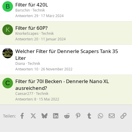
Filter für 420L
B
Barschin
Technik
Antworten
29
17 März 2024
Filter für 60P?
K
KnorkeScapes
Technik
Antworten
20
11 Januar 2024
Welcher Filter für Dennerle Scapers Tank 35
Liter
Diana
Technik
Antworten
10
26 November 2022
Filter für 70l Becken - Dennerle Nano XL
C
ausreichend?
Caesar277
Technik
Antworten
8
15 Mai 2022
Facebook
X (Twitter)
Bluesky
LinkedIn
Reddit
Pinterest
Tumblr
WhatsApp
E-Mail
Li
Teilen: