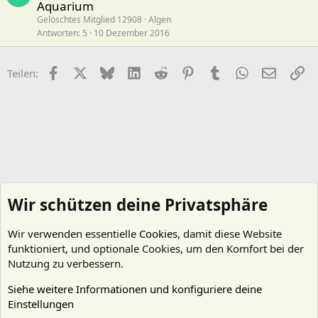
Aquarium
Gelöschtes Mitglied 12908
Algen
Antworten
5
10 Dezember 2016
Facebook
X (Twitter)
Bluesky
LinkedIn
Reddit
Pinterest
Tumblr
WhatsApp
E-Mail
Li
Teilen:
Wir schützen deine Privatsphäre
Wir verwenden essentielle
Cookies
, damit diese Website
funktioniert, und optionale Cookies, um den Komfort bei der
Nutzung zu verbessern.
Siehe weitere Informationen und konfiguriere deine
Einstellungen
Technik