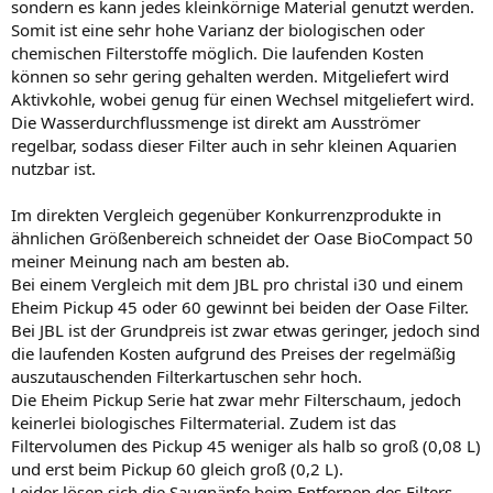
sondern es kann jedes kleinkörnige Material genutzt werden.
Somit ist eine sehr hohe Varianz der biologischen oder
chemischen Filterstoffe möglich. Die laufenden Kosten
können so sehr gering gehalten werden. Mitgeliefert wird
Aktivkohle, wobei genug für einen Wechsel mitgeliefert wird.
Die Wasserdurchflussmenge ist direkt am Ausströmer
regelbar, sodass dieser Filter auch in sehr kleinen Aquarien
nutzbar ist.
Im direkten Vergleich gegenüber Konkurrenzprodukte in
ähnlichen Größenbereich schneidet der Oase BioCompact 50
meiner Meinung nach am besten ab.
Bei einem Vergleich mit dem JBL pro christal i30 und einem
Eheim Pickup 45 oder 60 gewinnt bei beiden der Oase Filter.
Bei JBL ist der Grundpreis ist zwar etwas geringer, jedoch sind
die laufenden Kosten aufgrund des Preises der regelmäßig
auszutauschenden Filterkartuschen sehr hoch.
Die Eheim Pickup Serie hat zwar mehr Filterschaum, jedoch
keinerlei biologisches Filtermaterial. Zudem ist das
Filtervolumen des Pickup 45 weniger als halb so groß (0,08 L)
und erst beim Pickup 60 gleich groß (0,2 L).
Leider lösen sich die Saugnäpfe beim Entfernen des Filters