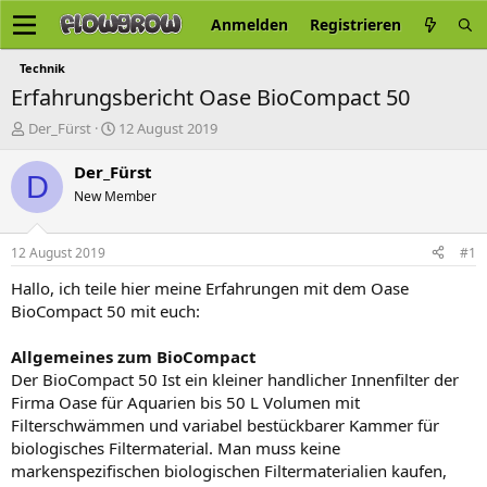
Anmelden
Registrieren
Technik
Erfahrungsbericht Oase BioCompact 50
E
E
Der_Fürst
12 August 2019
r
r
s
s
Der_Fürst
D
t
t
New Member
e
e
l
l
l
l
12 August 2019
#1
e
t
r
a
Hallo, ich teile hier meine Erfahrungen mit dem Oase
m
BioCompact 50 mit euch:
Allgemeines zum BioCompact
Der BioCompact 50 Ist ein kleiner handlicher Innenfilter der
Firma Oase für Aquarien bis 50 L Volumen mit
Filterschwämmen und variabel bestückbarer Kammer für
biologisches Filtermaterial. Man muss keine
markenspezifischen biologischen Filtermaterialien kaufen,