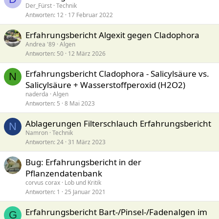
Der_Fürst
Technik
Antworten
12
17 Februar 2022
Erfahrungsbericht Algexit gegen Cladophora
Andrea '89
Algen
Antworten
50
12 März 2026
Erfahrungsbericht Cladophora - Salicylsäure vs.
N
Salicylsäure + Wasserstoffperoxid (H2O2)
naderda
Algen
Antworten
5
8 Mai 2023
Ablagerungen Filterschlauch Erfahrungsbericht
N
Namron
Technik
Antworten
24
31 März 2023
Bug: Erfahrungsbericht in der
Pflanzendatenbank
corvus corax
Lob und Kritik
Antworten
1
25 Januar 2021
Erfahrungsbericht Bart-/Pinsel-/Fadenalgen im
G