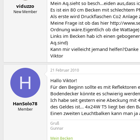
e
t
Mein Aq.sieht so besch...eiden aus,dass i
viduzzo
r
a
Es ist ein 80 cm Becken mit schlechtem 
m
New Member
Als erste wird Druckflaschen Co2 Anlage
Meine Frage ist ob das hier
http://www.s
Ordnung wäre.Eigentlich ob die Wattage(4
Links im Becken hab ich einen gebogener
Aq.sind)
Kann mir vielleicht jemand helfen?Danke
Viktor
21 Februar 2010
H
Hallo Viktor!
Für den Beginn sollte es mit Reflektoren
Bodendecker könnte es schwierig werden,
Ich habe seit gestern eine Abeckung mit 
HanSolo78
des Geldes ist... 4x24W T5 liegt bei den B
Member
Einen zweiten Leuchtbalken kann man ja
Gruß
Gunnar
Mein Becken