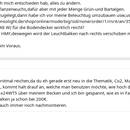
ch mich entschieden hab, alles zu ändern.
Pflanzenwuchs,dafür aber mit jeder Menge Grün-und Bartalgen.
 zugelegt,dann habe ich vor meine Beleuchtug umzubauen usw,us
ensolight.de/shop/online/mode/big/sid/none/order/1/rn/4/an/35
8 W) für die Bodendecker wirklich reicht?
 HMF,deswegen wird der Leuchtbalken nach rechts verschoben mo
 im Voraus.
 erstmal reichen,da du eh gerade erst neu in die Thematik, Co2, 
 kommt halt drauf an, welche man benutzen möchte, wie hoch de
4x24WT5 über meinem Becken und ich bin gespannt, wie es in Fahr
alken ja schon bei 200€.
 auch immer noch nachmontieren.