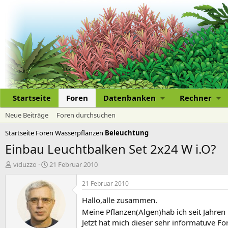
Startseite
Foren
Datenbanken
Rechner
Neue Beiträge
Foren durchsuchen
Startseite
Foren
Wasserpflanzen
Beleuchtung
Einbau Leuchtbalken Set 2x24 W i.O?
E
E
viduzzo
21 Februar 2010
r
r
s
s
21 Februar 2010
t
t
Hallo,alle zusammen.
e
e
l
l
Meine Pflanzen(Algen)hab ich seit Jahre
l
l
Jetzt hat mich dieser sehr informatuve F