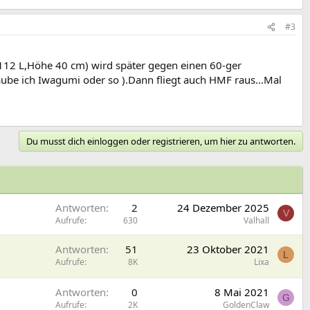
#3
112 L,Höhe 40 cm) wird später gegen einen 60-ger
aube ich Iwagumi oder so ).Dann fliegt auch HMF raus...Mal
Du musst dich einloggen oder registrieren, um hier zu antworten.
Antworten
2
24 Dezember 2025
V
Aufrufe
630
Valhall
Antworten
51
23 Oktober 2021
L
Aufrufe
8K
Lixa
Antworten
0
8 Mai 2021
G
Aufrufe
2K
GoldenClaw