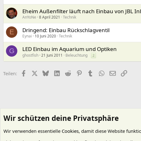
Eheim Außenfilter läuft nach Einbau von JBL Inl
AnYoNe
8 April 2021
Technik
Dringend: Einbau Rückschlagventil
E
Eynai
10 Juni 2020
Technik
LED Einbau im Aquarium und Optiken
G
ghostfish
21 Juni 2011
Beleuchtung
2
Facebook
X (Twitter)
Bluesky
LinkedIn
Reddit
Pinterest
Tumblr
WhatsApp
E-Mail
Link
Teilen:
Wir schützen deine Privatsphäre
Wir verwenden essentielle
Cookies
, damit diese Website funkti
Startseite
Foren
Wasserpflanzen
Beleuchtung