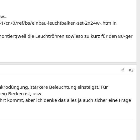
w...
1/cn/0/ref/bs/einbau-leuchtbalken-set-2x24w-.htm
in
ntiert(weil die Leuchtröhren sowieso zu kurz für den 80-ger
#2
Makrodüngung, stärkere Beleuchtung einsteigst. Für
in Becken ist, usw.
t kommt, aber ich denke das alles ja auch sicher eine Frage