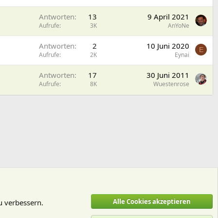
Antworten
13
9 April 2021
Aufrufe
3K
AnYoNe
Antworten
2
10 Juni 2020
E
Aufrufe
2K
Eynai
Antworten
17
30 Juni 2011
Aufrufe
8K
Wuestenrose
Alle Cookies akzeptieren
u verbessern.