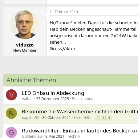
21 Februar 2010
Hi,Gunnar! Vielen Dank füf die schnelle 
Hab dein Becken angeschaut-Hammerteil .
ausgetauscht-darum nur ein 2x24W balken.
sehen...
viduzzo
Gruss,Viktor.
New Member
Ähnliche Themen
LED Einbau in Abdeckung
V
Valhall
23 Dezember 2025
Beleuchtung
Bekomme die Wasserchemie nicht in den Griff
N
napster90
20 Oktober 2021
Erste Hilfe
2
3
4
Rückwandfilter - Einbau in laufendes Becken 
G
GoldenClaw
8 Mai 2021
Technik