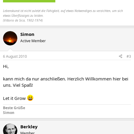
Lebenskunst ist nicht zuletzt die Fähigkeit, auf etwas Notwendiges zu verzichten, um sich
etwas Überflüssiges zu leisten.
(Vittorio de Sica, 1902-1974)
Simon
Active Member
6 August 2010
#3
Hi,
kann mich da nur anschließen. Herzlich Willkommen hier bei
uns. Viel Spaß!
Let it Grow
Beste Grüße
Simon
Berkley
Member