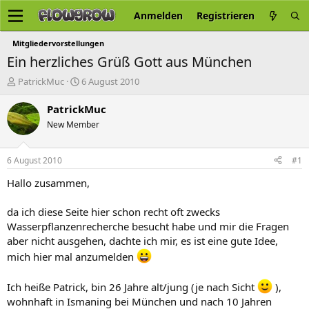
Anmelden
Registrieren
Mitgliedervorstellungen
Ein herzliches Grüß Gott aus München
E
E
PatrickMuc
6 August 2010
r
r
s
s
PatrickMuc
t
t
New Member
e
e
l
l
l
l
6 August 2010
#1
e
t
r
a
Hallo zusammen,
m
da ich diese Seite hier schon recht oft zwecks
Wasserpflanzenrecherche besucht habe und mir die Fragen
aber nicht ausgehen, dachte ich mir, es ist eine gute Idee,
mich hier mal anzumelden
Ich heiße Patrick, bin 26 Jahre alt/jung (je nach Sicht
),
wohnhaft in Ismaning bei München und nach 10 Jahren