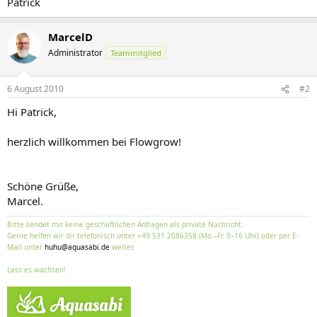
Patrick
MarcelD
Administrator
Teammitglied
6 August 2010
#2
Hi Patrick,
herzlich willkommen bei Flowgrow!
Schöne Grüße,
Marcel.
Bitte sendet mir keine geschäftlichen Anfragen als private Nachricht.
Gerne helfen wir dir telefonisch unter +49 531 2086358 (Mo.–Fr. 9–16 Uhr) oder per E-
Mail unter
huhu@aquasabi.de
weiter.
Lass es wachsen!