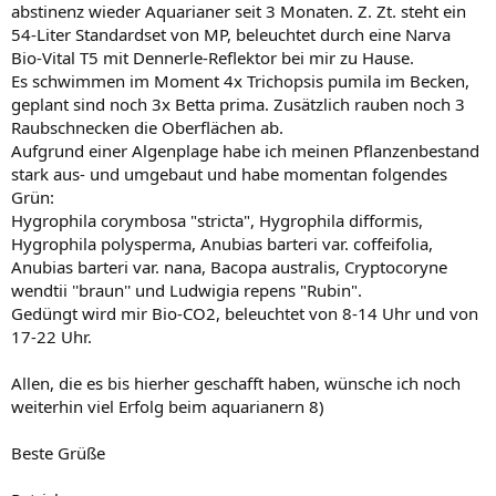
abstinenz wieder Aquarianer seit 3 Monaten. Z. Zt. steht ein
54-Liter Standardset von MP, beleuchtet durch eine Narva
Bio-Vital T5 mit Dennerle-Reflektor bei mir zu Hause.
Es schwimmen im Moment 4x Trichopsis pumila im Becken,
geplant sind noch 3x Betta prima. Zusätzlich rauben noch 3
Raubschnecken die Oberflächen ab.
Aufgrund einer Algenplage habe ich meinen Pflanzenbestand
stark aus- und umgebaut und habe momentan folgendes
Grün:
Hygrophila corymbosa "stricta", Hygrophila difformis,
Hygrophila polysperma, Anubias barteri var. coffeifolia,
Anubias barteri var. nana, Bacopa australis, Cryptocoryne
wendtii ''braun'' und Ludwigia repens "Rubin".
Gedüngt wird mir Bio-CO2, beleuchtet von 8-14 Uhr und von
17-22 Uhr.
Allen, die es bis hierher geschafft haben, wünsche ich noch
weiterhin viel Erfolg beim aquarianern 8)
Beste Grüße