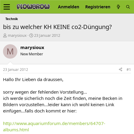
Anmelden
Registrieren
Technik
bis zu welcher KH KEINE co2-Düngung?
E
E
marysioux
23 Januar 2012
r
r
s
s
marysioux
M
t
t
New Member
e
e
l
l
l
l
23 Januar 2012
#1
e
t
r
a
Hallo Ihr Lieben da draussen,
m
sorry wegen der fehlenden Vorstellung...
ich werde sicherlich noch die Zeit finden, meine Becken in
Bildern vorzustellen...leider kann ich wohl keinen Link
einfügen...falls doch kommt er hier:
http://www.aquariumforum.de/members/64707-
albums.html