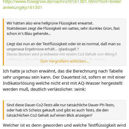
http://www.flowgrow.de/nachricht161301.html?hilit=bilder
anleitung#p161301
Wir hätten also eine hellgrüne Flüssigkeit erwartet.
Stattdessen zeigt die Flüssigkeit ein sattes, sehr dunkles Grün, fast
schon in's Blau gehende...
Liegt das nun an der Testflüssigkeit oder ist es normal, daß man so
ungenaue Ergebnisse erhält... :glaskugel: ?
Dieses Becken wird ja teilweise mit einem Co2 Gehalt von 40mg/l
gefahren...also ohnehin schon sehr grenzwertig für einige
Zum Vergrößern anklicken....
Fischarten.
Ich hatte ja schon erwähnt, das die Berechnung nach Tabelle
sehr ungenau sein kann. Der Dauertest ist, sofern er mit einer
Indikatorlösung welche nicht erst mit AQ-Wasser hergestellt
werden muß, deutlich verlässlicher. :wink:
Sind diese Dauer-Co2-Tests alle nur tatsächliche Dauer-Ph-Tests,
oder hab ich Scheiss gekauft und gibt es auch Tests, die den
tatsächlichen Co2 Gehalt auf einen Blick anzeigen?
Welcher ist es denn geworden und welche Testflüssigkeit wird