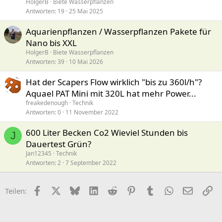
HolgerB
Biete Wasserpflanzen
Antworten
19
25 Mai 2025
Aquarienpflanzen / Wasserpflanzen Pakete für
Nano bis XXL
HolgerB
Biete Wasserpflanzen
Antworten
39
10 Mai 2026
Hat der Scapers Flow wirklich "bis zu 360l/h"?
Aquael PAT Mini mit 320L hat mehr Power...
freakedenough
Technik
Antworten
0
11 November 2022
600 Liter Becken Co2 Wieviel Stunden bis
J
Dauertest Grün?
Jan12345
Technik
Antworten
2
7 September 2022
Facebook
X (Twitter)
Bluesky
LinkedIn
Reddit
Pinterest
Tumblr
WhatsApp
E-Mail
Li
Teilen: