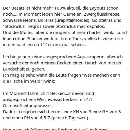
Der Besatz ist nicht mehr 100% aktuell, die Layouts schon
noch....im Moment leben hier Garnelen, Zwergflusskrebse,
Schwarze Neons, Boraras (uraphtalmoides), Goldtetras und
"otocinclus" negros sowie otocinclus macrosphilos.
Und die Multis...aber die mögen's ohnehin härter :wink: ...und
leben ohne Pflanzenwerk in ihrem Tank, vielleicht ziehen sie
in den bald leeren 112er um..mal sehen....
Ich bin ja nun keine ausgesprochene Aquascaperin, aber ich
versuche dennoch meinen Becken einen Hauch von merser
Landschaft zu geben...
Ich mag es sehr, wenn die Leute fragen "was machen denn
die Fische im Wald" :wink:
Im Moment fahre ich 4 Becken...3 davon sind
ausgesprochene Weichwasserbecken mit 4:1
Osmose/Leitungswasser.
Dadurch ergeben sich bei uns eine KH von 3 eine GH von 8
und einen PH von 6,5-7 (je nach Tageszeit).
Nun habe ich früher meine Becken mit co2 gefüttert,