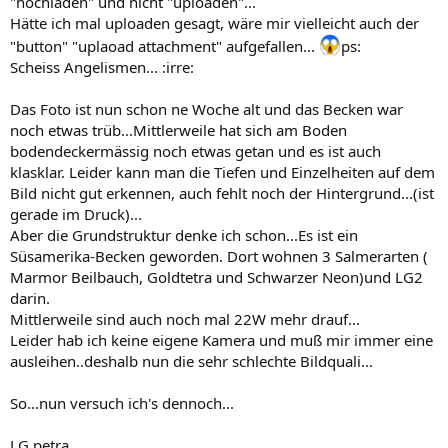
"hochladen" und nicht "uploaden"...
Hätte ich mal uploaden gesagt, wäre mir vielleicht auch der
"button" "uplaoad attachment" aufgefallen...
ps:
Scheiss Angelismen... :irre:
Das Foto ist nun schon ne Woche alt und das Becken war
noch etwas trüb...Mittlerweile hat sich am Boden
bodendeckermässig noch etwas getan und es ist auch
klasklar. Leider kann man die Tiefen und Einzelheiten auf dem
Bild nicht gut erkennen, auch fehlt noch der Hintergrund...(ist
gerade im Druck)...
Aber die Grundstruktur denke ich schon...Es ist ein
Süsamerika-Becken geworden. Dort wohnen 3 Salmerarten (
Marmor Beilbauch, Goldtetra und Schwarzer Neon)und LG2
darin.
Mittlerweile sind auch noch mal 22W mehr drauf...
Leider hab ich keine eigene Kamera und muß mir immer eine
ausleihen..deshalb nun die sehr schlechte Bildquali...
So...nun versuch ich's dennoch...
LG petra