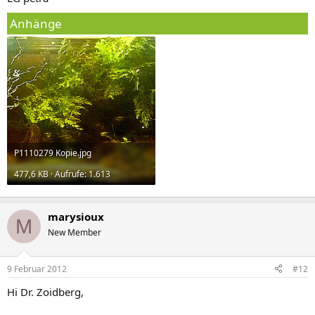
Anhänge
P1110279 Kopie.jpg
477,6 KB · Aufrufe: 1.613
marysioux
M
New Member
9 Februar 2012
#12
Hi Dr. Zoidberg,