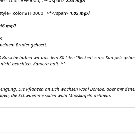
tyle="color:#FF0000;">*</span>
2.83 mg/l
style="color:#FF0000;">*</span>
1.05 mg/l
16 mg/l
3]
meinem Bruder gehoert.
 3 Barsche haben wir aus dem 30 Liter-"Becken" eines Kumpels gebo
s nicht beachten, Kamera halt. ^^
uengung. Die Pflanzen an sich wachsen wohl Bombe, aber mit dene
t Algen, die Schwaemme sollen wohl Mooskugeln aehneln.