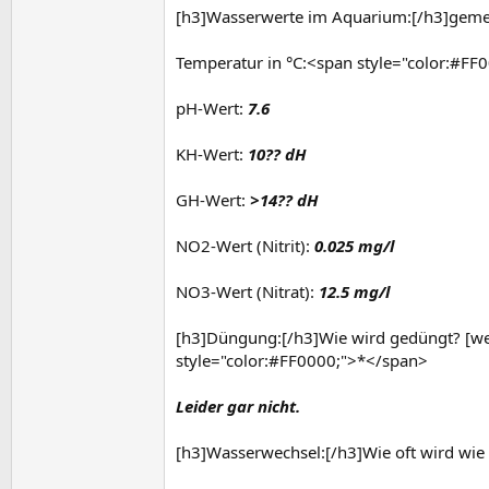
[h3]Wasserwerte im Aquarium:[/h3]geme
Temperatur in °C:<span style="color:#FF
pH-Wert:
7.6
KH-Wert:
10?? dH
GH-Wert:
>14?? dH
NO2-Wert (Nitrit):
0.025 mg/l
NO3-Wert (Nitrat):
12.5 mg/l
[h3]Düngung:[/h3]Wie wird gedüngt? [we
style="color:#FF0000;">*</span>
Leider gar nicht.
[h3]Wasserwechsel:[/h3]Wie oft wird wie