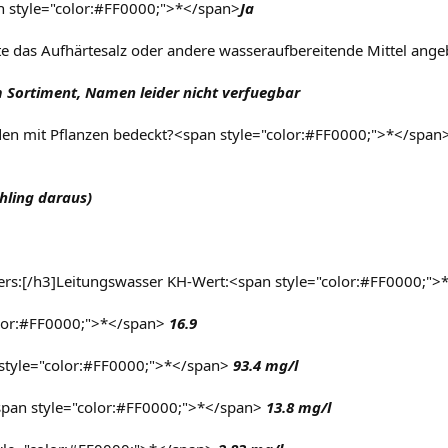
n style="color:#FF0000;">*</span>
Ja
te das Aufhärtesalz oder andere wasseraufbereitende Mittel ange
Sortiment, Namen leider nicht verfuegbar
Boden mit Pflanzen bedeckt?<span style="color:#FF0000;">*</span
hling daraus)
ers:[/h3]Leitungswasser KH-Wert:<span style="color:#FF0000;">
lor:#FF0000;">*</span>
16.9
 style="color:#FF0000;">*</span>
93.4 mg/l
pan style="color:#FF0000;">*</span>
13.8 mg/l