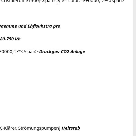
JBL CristalProfi e1500]<span style="color:#FF0000;">*</span>
aemme und Ehfisubstra pro
0-750 l/h
#FF0000;">*</span>
Druckgas-CO2 Anlage
 UVC-Klärer, Strömungspumpen]
Heizstab