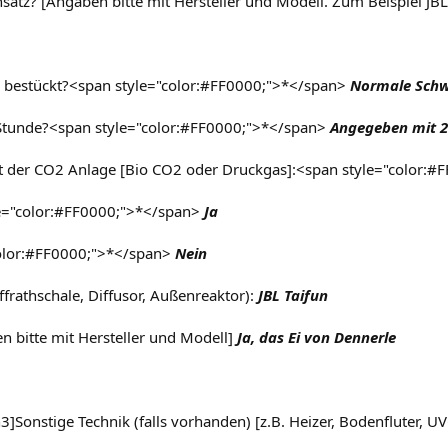
Einsatz? [Angaben bitte mit Hersteller und Modell. Zum Beispiel 
ter bestückt?<span style="color:#FF0000;">*</span>
Normale Schw
r/Stunde?<span style="color:#FF0000;">*</span>
Angegeben mit 28
rt der CO2 Anlage [Bio CO2 oder Druckgas]:<span style="color:
e="color:#FF0000;">*</span>
Ja
olor:#FF0000;">*</span>
Nein
ffrathschale, Diffusor, Außenreaktor):
JBL Taifun
n bitte mit Hersteller und Modell]
Ja, das Ei von Dennerle
h3]Sonstige Technik (falls vorhanden) [z.B. Heizer, Bodenfluter,