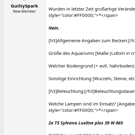
e
t
GuiltySpark
r
a
Wurden in letzter Zeit großartige Veränd
m
New Member
style="color:#FF0000;">*</span>
Nein.
[h3]Allgemeine Angaben zum Becken:[/h3
Größe des Aquariums [Maße (LxBxH in cm)
Welcher Bodengrund (+ evtl. Nährboden)
Sonstige Einrichtung [Wurzeln, Steine, e
[h3]Beleuchtung:[/h3]Beleuchtungsdauer
Welche Lampen sind im Einsatz? [Angaben b
style="color:#FF0000;">*</span>
2x T5 Sylvana Luxline plus 39 W 865