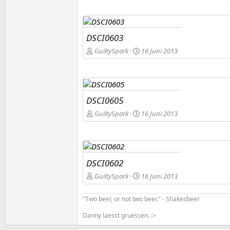
DSCI0603
GuiltySpark
16 Juni 2013
DSCI0605
GuiltySpark
16 Juni 2013
DSCI0602
GuiltySpark
16 Juni 2013
"Two beer, or not two beer." - Shakesbeer
Danny laesst gruessen. :>