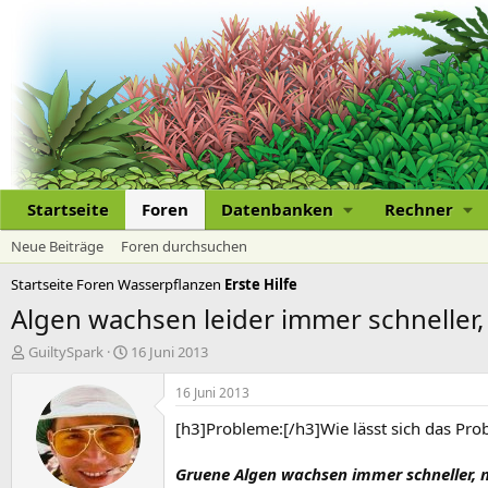
Startseite
Foren
Datenbanken
Rechner
Neue Beiträge
Foren durchsuchen
Startseite
Foren
Wasserpflanzen
Erste Hilfe
Algen wachsen leider immer schneller
E
E
GuiltySpark
16 Juni 2013
r
r
s
s
16 Juni 2013
t
t
[h3]Probleme:[/h3]Wie lässt sich das Pro
e
e
l
l
l
l
Gruene Algen wachsen immer schneller, n