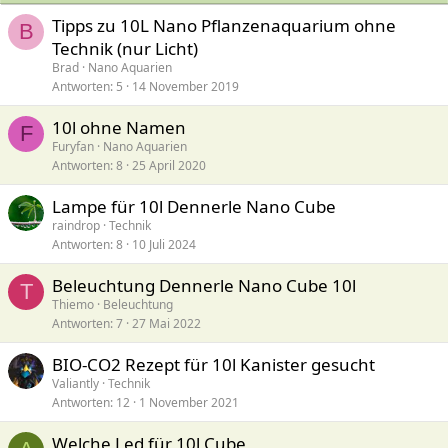
Tipps zu 10L Nano Pflanzenaquarium ohne
B
Technik (nur Licht)
Brad
Nano Aquarien
Antworten
5
14 November 2019
10l ohne Namen
F
Furyfan
Nano Aquarien
Antworten
8
25 April 2020
Lampe für 10l Dennerle Nano Cube
raindrop
Technik
Antworten
8
10 Juli 2024
Beleuchtung Dennerle Nano Cube 10l
T
Thiemo
Beleuchtung
Antworten
7
27 Mai 2022
BIO-CO2 Rezept für 10l Kanister gesucht
Valiantly
Technik
Antworten
12
1 November 2021
Welche Led für 10l Cube