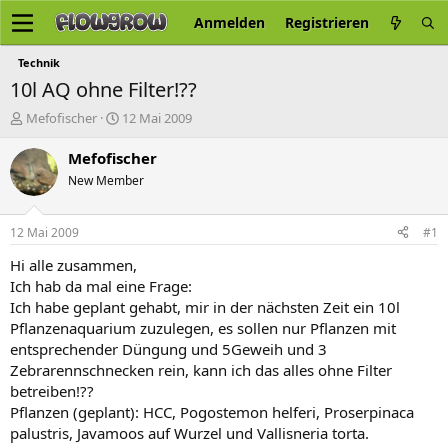
Anmelden
Registrieren
Technik
10l AQ ohne Filter!??
E
E
Mefofischer
12 Mai 2009
r
r
s
s
Mefofischer
t
t
New Member
e
e
l
l
l
l
12 Mai 2009
#1
e
t
r
a
Hi alle zusammen,
m
Ich hab da mal eine Frage:
Ich habe geplant gehabt, mir in der nächsten Zeit ein 10l
Pflanzenaquarium zuzulegen, es sollen nur Pflanzen mit
entsprechender Düngung und 5Geweih und 3
Zebrarennschnecken rein, kann ich das alles ohne Filter
betreiben!??
Pflanzen (geplant): HCC, Pogostemon helferi, Proserpinaca
palustris, Javamoos auf Wurzel und Vallisneria torta.