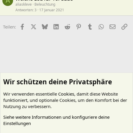
A
aliaskleve
Beleuchtung
Antworten
3
17 Januar 2021
Facebook
X (Twitter)
Bluesky
LinkedIn
Reddit
Pinterest
Tumblr
WhatsApp
E-Mail
Li
Teilen:
Wir schützen deine Privatsphäre
Wir verwenden essentielle
Cookies
, damit diese Website
funktioniert, und optionale Cookies, um den Komfort bei der
Nutzung zu verbessern.
Siehe weitere Informationen und konfiguriere deine
Einstellungen
Technik