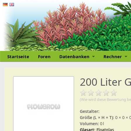
Startseite
Foren
Datenbanken
Rechner
200 Liter 
(Wie wird diese Bewertung b
Gestalter:
Größe (L × H × T):
0 × 0 × 
Volumen:
0 l
Glasart:
Floatglas